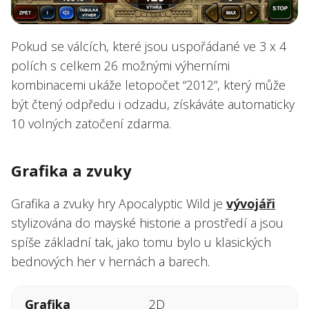
Pokud se válcích, které jsou uspořádané ve 3 x 4
polích s celkem 26 možnými výherními
kombinacemi ukáže letopočet “2012”, který může
být čtený odpředu i odzadu, získáváte automaticky
10 volných zatočení zdarma.
Grafika a zvuky
Grafika a zvuky hry Apocalyptic Wild je
vývojáři
stylizována do mayské historie a prostředí a jsou
spíše základní tak, jako tomu bylo u klasických
bednových her v hernách a barech.
Grafika
2D