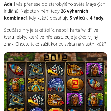
Adell
vás přenese do starobylého světa Mayských
indiánů. Najdete v něm tedy
26
výherních
kombinací
, kdy každá obsahuje
5 válců
a
4 řady.
Součástí hry je také žolík, neboli karta “wild”, ve
tvaru lebky, která ve hře zastupuje jakýkoliv jiný
znak. Chcete také zažít konec světa na vlastní kůži?