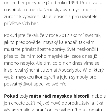
online her pohybuje již od roku 1999. Proto za tu
nasbírala četné zkušenosti, aby je nyní mohla
zúročit k vytváření stále lepších a pro uživatele
přívětivějších her.
Pokud jste čekali, že v roce 2012 skončí svět tak,
jak to předpověděl mayský kalendář, tak vám
musíme přinést špatné zprávy. Svět neskončil i
přes to, že nám toho mayské civilizace dnes již
mnoho nebylo. Ale tím, co o nich dnes víme se
inspiroval výherní automat Apocalyptic Wild, který
využil mayskou ikonografii a jejich symboly pro
posvátný život apod. ve své hře.
Pokud
tedy
máte rádi mayskou historii
, nebo si
jen chcete zažít nějaké nové dobrodružství a láká
vás adrenalin z hraní online výherního automatu,