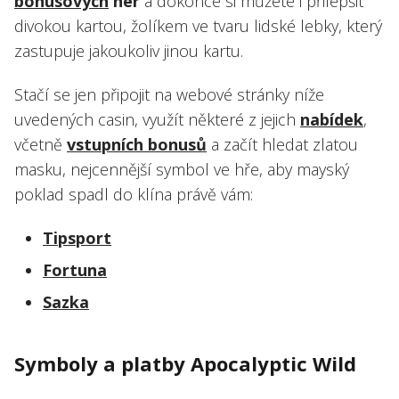
bonusových
her
a dokonce si můžete i přilepšit
divokou kartou, žolíkem ve tvaru lidské lebky, který
zastupuje jakoukoliv jinou kartu.
Stačí se jen připojit na webové stránky níže
uvedených casin, využít některé z jejich
nabídek
,
včetně
vstupních bonusů
a začít hledat zlatou
masku, nejcennější symbol ve hře, aby mayský
poklad spadl do klína právě vám:
Tipsport
Fortuna
Sazka
Symboly a platby Apocalyptic Wild