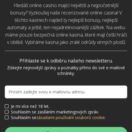
Hledáš online casino mající největší a nejpočetnější
bonusy? Vyzkoušej naše recenzované online casina! V
těchto kasinech najdeš ty nejlepší bonusy, nejlepší
automaty a ještě, ten nejadrelinovanější zážitek. Na webu
máme pouze bezpečná online kasina, které mají čeští hráči
v oblibě. Vybíráme kasina jako zralé odrůdy vinných plodů
Přihlaste se k odběru našeho newsletteru.
Získejte nejnovější zprávy a poznatky přímo do své e-mailové
schránky.
Je mi více než 18 let.
Souhlasím se zasíláním marketingových zpráv.
Souhlasím se
zásadami používání souborů cookie
.