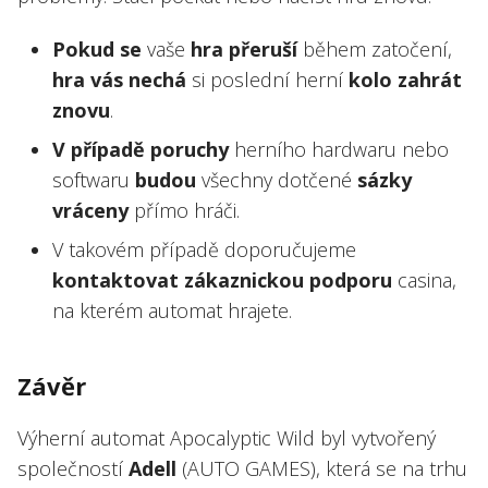
Pokud se
vaše
hra přeruší
během zatočení,
hra vás
nechá
si poslední herní
kolo zahrát
znovu
.
V případě poruchy
herního hardwaru nebo
softwaru
budou
všechny dotčené
sázky
vráceny
přímo hráči.
V takovém případě doporučujeme
kontaktovat zákaznickou podporu
casina,
na kterém automat hrajete.
Závěr
Výherní automat Apocalyptic Wild byl vytvořený
společností
Adell
(AUTO GAMES), která se na trhu