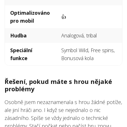
Optimalizováno
👍
pro mobil
Hudba
Analogová, tribal
Speciální
Symbol Wild, Free spins,
funkce
Bonusová kola
Řešení, pokud máte s hrou nějaké
problémy
Osobně jsem nezaznamenala s hrou žádné potíže,
ale jiní hráči ano. I když se nejednalo o nic
zásadního. Spíše se vždy jednalo o technické
problémy.
Stačí počkat nebo načíst hru znovu.