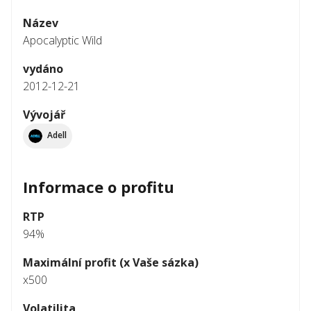
Název
Apocalyptic Wild
vydáno
2012-12-21
Vývojář
Adell
Informace o profitu
RTP
94%
Maximální profit (x Vaše sázka)
x500
Volatilita