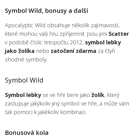
Symbol Wild, bonusy a další
Apocalyptic Wild obsahuje několik zajímavostí,
které mohou vaši hru zpříjemnit. Jsou jimi
Scatter
v podobě číslic letopočtu 2012,
symbol
lebky
jako žolíka
nebo
zatočení zdarma
za čtyři
shodné symboly.
Symbol Wild
Symbol lebky
se ve hře bere jako
žolík
, který
zastupuje jakýkoliv jiný symbol ve hře, a může vám
tak pomoci k jakékoliv kombinaci.
Bonusová kola