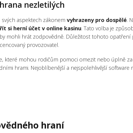
hrana nezletilých
h svých aspektech zákonem
vyhrazeny pro dospělé
. 
t si herní účet v online kasinu
. Tato volba je způsob
by mohli hrát zodpovědně. Důležitost tohoto opatření 
licencovaný provozovatel.
ace, které mohou rodičům pomoci omezit nebo úplně zab
ními hrami. Nejoblíbenější a nejspolehlivější software n
ovědného hraní