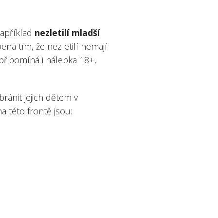
Například
nezletilí mladší
ena tím, že nezletilí nemají
připomíná i nálepka 18+,
ránit jejich dětem v
a této frontě jsou: