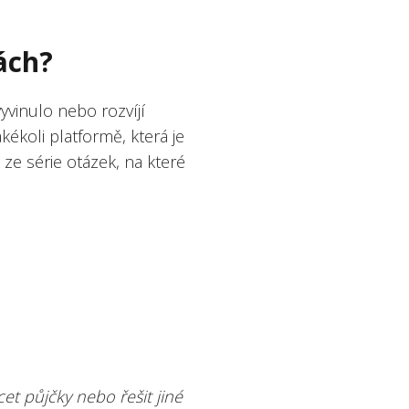
ách?
yvinulo nebo rozvíjí
jakékoli platformě, která je
ze série otázek, na které
cet půjčky nebo řešit jiné