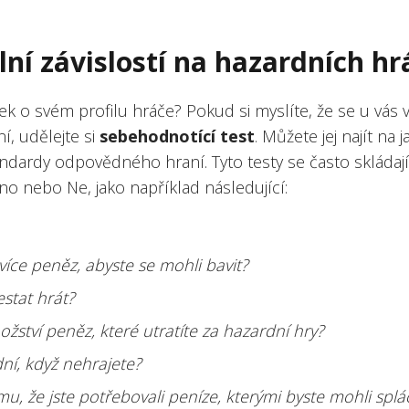
lní závislostí na hazardních hr
ek o svém profilu hráče? Pokud si myslíte, že se u vás v
, udělejte si
sebehodnotící test
. Můžete jej najít na 
ndardy odpovědného hraní. Tyto testy se často skládají 
o nebo Ne, jako například následující:
více peněz, abyste se mohli bavit?
stat hrát?
nožství peněz, které utratíte za hazardní hry?
dní, když nehrajete?
omu, že jste potřebovali peníze, kterými byste mohli splá