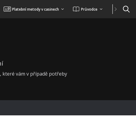
Platební metody v casinech
Průvodce
Nabídka
í
, které vám v případě potřeby