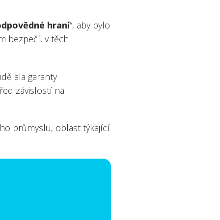
odpovědné hraní
“, aby bylo
m bezpečí, v těch
dělala garanty
řed závislostí na
o průmyslu, oblast týkající