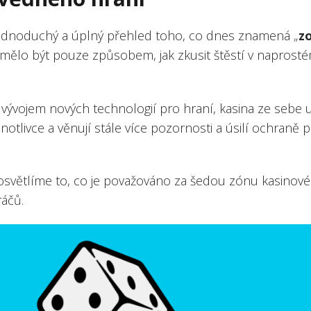
jednoduchý a úplný přehled toho, co dnes znamená „
z
 mělo být pouze způsobem, jak zkusit štěstí v naprosté
vývojem nových technologií pro hraní, kasina ze sebe u
tlivce a věnují stále více pozornosti a úsilí ochraně p
osvětlíme to, co je považováno za šedou zónu kasinovéh
ráčů.