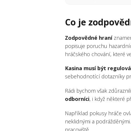
Co je zodpověd
Zodpovědné hraní
znamená
popisuje poruchu hazardníc
hráčského chování, které v
Kasina musí být regulov
sebehodnotící dotazníky pr
Rádi bychom však zdůraznili
odborníci
, i když některé 
Například pokusy hráče ovl
neklidnými a podrážděnými. 
pracoviště.