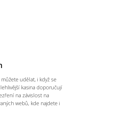
h
 můžete udělat, i když se
lehlivější kasina doporučují
ezření na závislost na
aných webů, kde najdete i