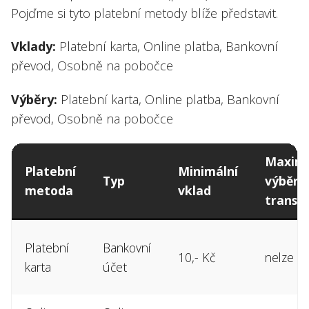
Pojďme si tyto platební metody blíže představit.
Vklady:
Platební karta, Online platba, Bankovní
převod, Osobně na pobočce
Výběry:
Platební karta, Online platba, Bankovní
převod, Osobně na pobočce
Maximá
Platební
Minimální
Typ
výběr 
metoda
vklad
transa
Platební
Bankovní
10,- Kč
nelze
karta
účet