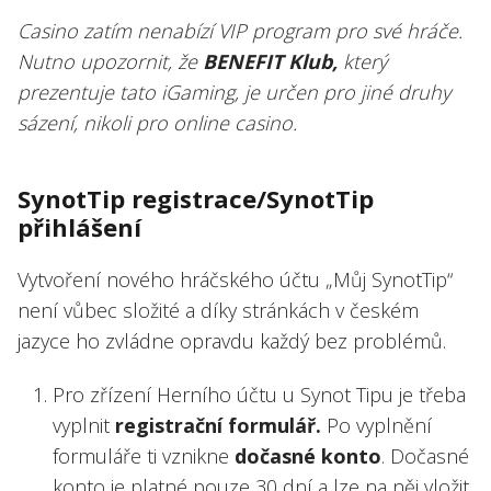
Casino zatím nenabízí VIP program pro své hráče.
Nutno upozornit, že
BENEFIT Klub,
který
prezentuje tato iGaming, je určen pro jiné druhy
sázení, nikoli pro online casino.
SynotTip registrace/SynotTip
přihlášení
Vytvoření nového hráčského účtu „Můj SynotTip“
není vůbec složité a díky stránkách v českém
jazyce ho zvládne opravdu každý bez problémů.
Pro zřízení Herního účtu u Synot Tipu je třeba
vyplnit
registrační formulář.
Po vyplnění
formuláře ti vznikne
dočasné
konto
. Dočasné
konto je platné pouze 30 dní a lze na něj vložit