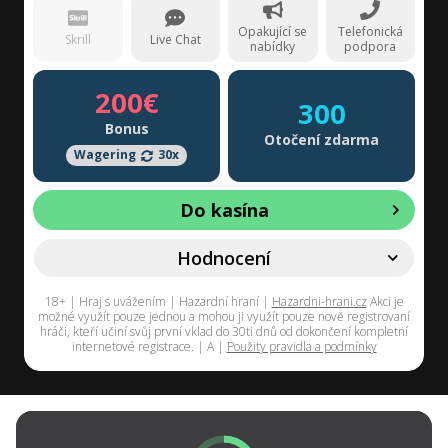
Opakující se
Telefonická
Skrill
Live Chat
nabídky
podpora
200€
300
Bonus
Otočení zdarma
Wagering
30x
Do kasína
Hodnocení
18+ | Hraj s uvážením | Hazardní hraní |
Hazardni-hrani.cz
Akci je
možné využít pouze jednou a mohou ji využít pouze nově registrovaní
hráči, kteří učiní svůj první vklad do 30ti dnů od dokončení kompletní
internetové registrace. | A |
Použity pravidla a podmínky