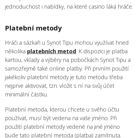
jednoduchost i nabídky, na které casino láká hráče.
Platební metody
Hráči a sázkaři u Synot Tipu mohou využívat hned
několika
platebních metod
. K dispozici je platba
kartou, vklady a výběry na pobočkách Synot Tipu a
samozřejmě také online platby. Při prvním použití
jakékoliv platební metody je tuto metodu třeba
nejprve aktivovat, tzn. vložit s ní na svůj účet
minimální částku.
Platební metoda, kterou chcete u svého účtu
používat, musí být vedena na vaše jméno. Při
použití platební metody vedené na jiné jméno
bude tato platební metoda (platba) zamítnuta.