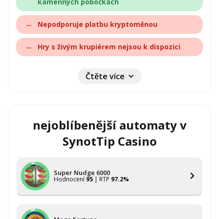
kamenných pobočkách
Nepodporuje platbu kryptoměnou
Hry s živým krupiérem nejsou k dispozici
Čtěte více
nejoblíbenější automaty v
SynotTip Casino
Super Nudge 6000
Hodnocení
95
| RTP
97.2%