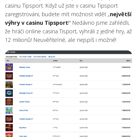
casinu Tipsport. Když už jste v casinu Tipsport
zaregistrováni, budete mít možnost vidět „
největší
výhry v casinu Tipsport
!“ Nedávno jsme zahlédli,
že hráči online casina Tisport, vyhráli z jedné hry, až
12 milionů! Neuvěřitelné, ale nejspíš i možné!