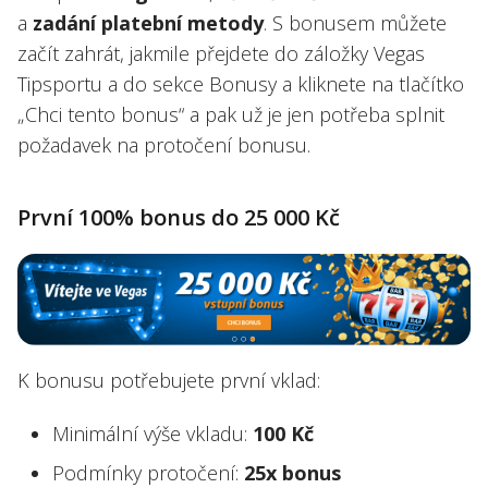
a
zadání platební metody
. S bonusem můžete
začít zahrát, jakmile přejdete do záložky Vegas
Tipsportu a do sekce Bonusy a kliknete na tlačítko
„Chci tento bonus“ a pak už je jen potřeba splnit
požadavek na protočení bonusu.
První 100% bonus do 25 000 Kč
K bonusu potřebujete první vklad:
Minimální výše vkladu:
100 Kč
Podmínky protočení:
25x
bonus