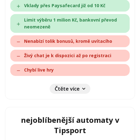
Vklady přes Paysafecard již od 10 Kč
Limit výběru 1 milion Kč, bankovní převod
neomezeně
Nenabízí tolik bonusů, kromě uvítacího
Živý chat je k dispozici až po registraci
Chybí live hry
Čtěte více
nejoblíbenější automaty v
Tipsport