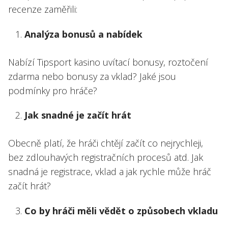
recenze zaměřili:
Analýza bonusů a nabídek
Nabízí Tipsport kasino uvítací bonusy, roztočení
zdarma nebo bonusy za vklad? Jaké jsou
podmínky pro hráče?
Jak snadné je začít hrát
Obecně platí, že hráči chtějí začít co nejrychleji,
bez zdlouhavých registračních procesů atd. Jak
snadná je registrace, vklad a jak rychle může hráč
začít hrát?
Co by hráči měli vědět o způsobech vkladu