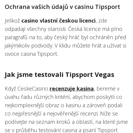
Ochrana vašich údajů v casinu Tipsport
Jelikož
casino vlastní českou licenci
, zde
odpadají všechny starosti. Česká licence má plno
paragrafů na to, aby český hráč byl ochráněn před
jakýmikoliv podvody. V klidu můžete hrát a užívat si
ovoce casina Tipsport.
Jak jsme testovali Tipsport Vegas
Když CeskeCasino
recenzuje kasina
, bereme v
úvahu řadu různých kritérií, abychom poskytli co
nejkomplexnější obraz o kasinu a zároveň podali
co nejpřesnější a nejověřenější recenzi. Níže se
podívejte na seznam kroků a oblastí, na které jsme
se v průběhu testování casina a psaní Tipsport