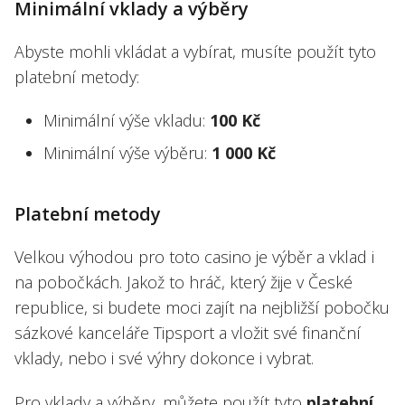
Minimální vklady a výběry
Abyste mohli vkládat a vybírat, musíte použít tyto
platební metody:
Minimální výše vkladu:
100 Kč
Minimální výše výběru:
1 000 Kč
Platební metody
Velkou výhodou pro toto casino je výběr a vklad i
na pobočkách. Jakož to hráč, který žije v České
republice, si budete moci zajít na nejbližší pobočku
sázkové kanceláře Tipsport a vložit své finanční
vklady, nebo i své výhry dokonce i vybrat.
Pro vklady a výběry, můžete použít tyto
platební