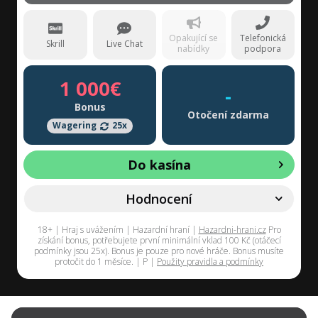
Opakující se
Telefonická
Skrill
Live Chat
nabídky
podpora
1 000€
-
Bonus
Otočení zdarma
Wagering
25x
Do kasína
Hodnocení
18+ | Hraj s uvážením | Hazardní hraní |
Hazardni-hrani.cz
Pro
získání bonus, potřebujete první minimální vklad 100 Kč (otáčecí
podmínky jsou 25x). Bonus je pouze pro nové hráče. Bonus musíte
protočit do 1 měsíce. | P |
Použity pravidla a podmínky