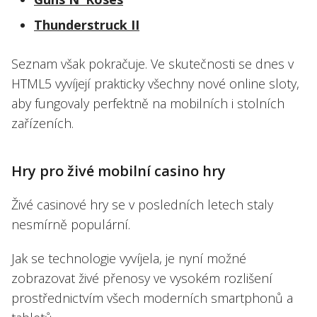
Thunderstruck II
Seznam však pokračuje. Ve skutečnosti se dnes v
HTML5 vyvíjejí prakticky všechny nové online sloty,
aby fungovaly perfektně na mobilních i stolních
zařízeních.
Hry pro živé mobilní casino hry
Živé casinové hry se v posledních letech staly
nesmírně populární.
Jak se technologie vyvíjela, je nyní možné
zobrazovat živé přenosy ve vysokém rozlišení
prostřednictvím všech moderních smartphonů a