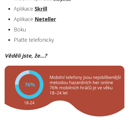
Aplikace
Skrill
Aplikace
Neteller
Boku
Plaťte telefonicky
Věděli jste, že…?