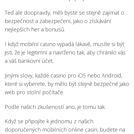
Teď ale doopravdy, měli byste se stejně zajímat o
bezpečnost a zabezpečení, jako o získávání
nejlepších her a bonusů.
I když mobilní casino vypadá lákavě, musíte si být
jisti, že je legitimní a navrženo tak, aby chránilo vás
a váš bankovní účet.
Jinými slovy, každé casino pro iOS nebo Android,
které si vyberete, by mělo být stejně bezpečné jako
web pro stolní počítače.
Podle našich zkušeností ano, je tomu tak.
Když se připojíte k jednomu z našich
doporučených mobilních online casin, budete na