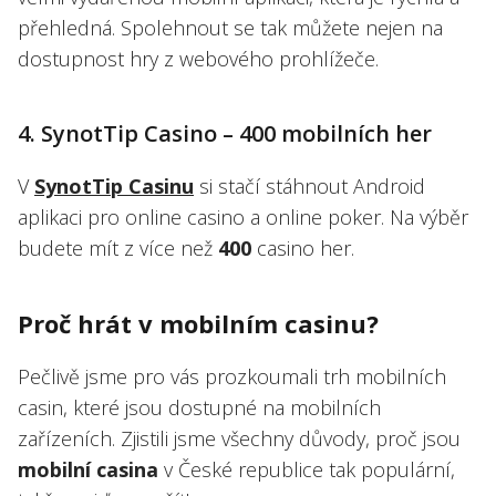
přehledná. Spolehnout se tak můžete nejen na
dostupnost hry z webového prohlížeče.
4. SynotTip Casino – 400 mobilních her
V
SynotTip Casinu
si stačí stáhnout Android
aplikaci pro online casino a online poker. Na výběr
budete mít z více než
400
casino her.
Proč hrát v mobilním casinu?
Pečlivě jsme pro vás prozkoumali trh mobilních
casin, které jsou dostupné na mobilních
zařízeních. Zjistili jsme všechny důvody, proč jsou
mobilní casina
v České republice tak populární,