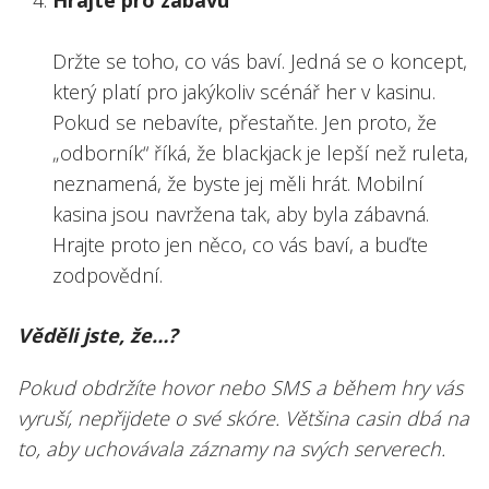
Držte se toho, co vás baví. Jedná se o koncept,
který platí pro jakýkoliv scénář her v kasinu.
Pokud se nebavíte, přestaňte. Jen proto, že
„odborník“ říká, že blackjack je lepší než ruleta,
neznamená, že byste jej měli hrát. Mobilní
kasina jsou navržena tak, aby byla zábavná.
Hrajte proto jen něco, co vás baví, a buďte
zodpovědní.
Věděli jste, že…?
Pokud obdržíte hovor nebo SMS a během hry vás
vyruší, nepřijdete o své skóre. Většina casin dbá na
to, aby uchovávala záznamy na svých serverech.