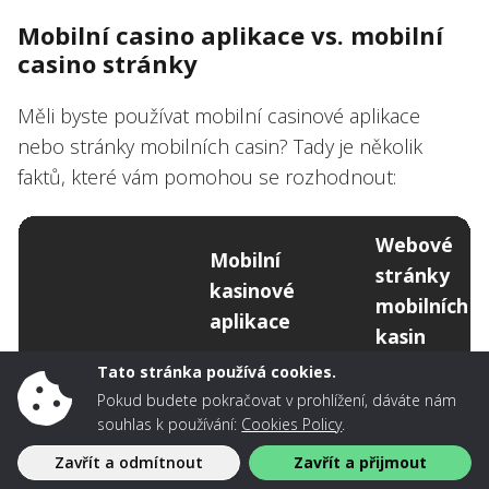
Mobilní casino aplikace vs. mobilní
casino stránky
Měli byste používat mobilní casinové aplikace
nebo stránky mobilních casin? Tady je několik
faktů, které vám pomohou se rozhodnout:
Webové
Mobilní
stránky
kasinové
mobilních
aplikace
kasin
Tato stránka používá cookies.
Mobilní
Ne všechny
Pokud budete pokračovat v prohlížení, dáváte nám
kasinové
online
souhlas k používání:
Cookies Policy
.
Optimalizace
aplikace jsou
kasinové hry
Zavřít a odmítnout
Zavřít a přijmout
pro mobilní
100%
jsou dobře