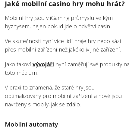
Jaké mobilní casino hry mohu hrát?
Mobilní hry jsou v iGaming průmyslu velkým
byznysem, nejen pokud jde o odvětví casin.
Ve skutečnosti nyní více lidí hraje hry nebo sází
přes mobilní zařízení než jakékoliv jiné zařízení.
Jako takoví
vývojáři
nyní zaměřují své produkty na
toto médium.
V praxi to znamená, že staré hry jsou
optimalizovány pro mobilní zařízení a nové jsou
navrženy s mobily, jak se zdálo.
Mobilní automaty