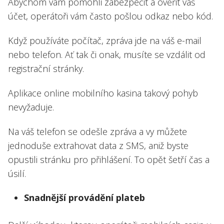
Abychom vám pomohli zabezpečit a ověřit váš
účet, operátoři vám často pošlou odkaz nebo kód.
Když používáte počítač, zpráva jde na váš e-mail
nebo telefon. Ať tak či onak, musíte se vzdálit od
registrační stránky.
Aplikace online mobilního kasina takový pohyb
nevyžaduje.
Na váš telefon se odešle zpráva a vy můžete
jednoduše extrahovat data z SMS, aniž byste
opustili stránku pro přihlášení. To opět šetří čas a
úsilí.
Snadnější provádění plateb