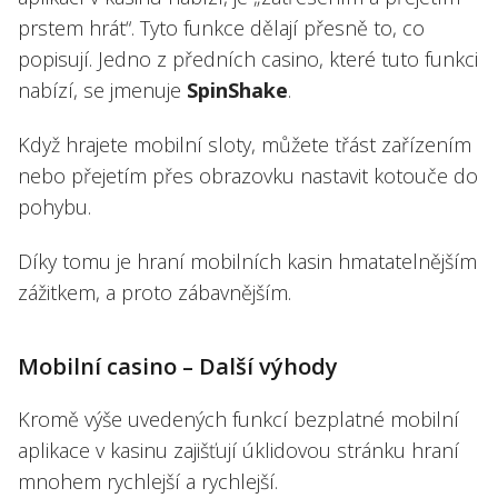
prstem hrát“. Tyto funkce dělají přesně to, co
popisují. Jedno z předních casino, které tuto funkci
nabízí, se jmenuje
SpinShake
.
Když hrajete mobilní sloty, můžete třást zařízením
nebo přejetím přes obrazovku nastavit kotouče do
pohybu.
Díky tomu je hraní mobilních kasin hmatatelnějším
zážitkem, a proto zábavnějším.
Mobilní casino – Další výhody
Kromě výše uvedených funkcí bezplatné mobilní
aplikace v kasinu zajišťují úklidovou stránku hraní
mnohem rychlejší a rychlejší.