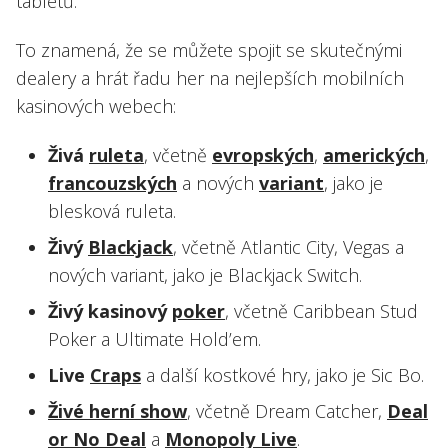
tabletů.
To znamená, že se můžete spojit se skutečnými
dealery a hrát řadu her na nejlepších mobilních
kasinových webech:
Živá
ruleta
, včetně
evropských
,
amerických
,
francouzských
a nových
variant
, jako je
blesková ruleta.
Živý
Blackjack
, včetně Atlantic City, Vegas a
nových variant, jako je Blackjack Switch.
Živý kasinový
poker
, včetně Caribbean Stud
Poker a Ultimate Hold’em.
Live
Craps
a další kostkové hry, jako je Sic Bo.
Živé herní show
, včetně Dream Catcher,
Deal
or No Deal
a
Monopoly Live
.