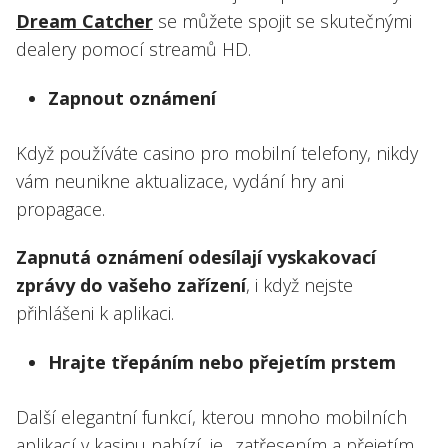
Dream Catcher
se můžete spojit se skutečnými
dealery pomocí streamů HD.
Zapnout oznámení
Když používáte casino pro mobilní telefony, nikdy
vám neunikne aktualizace, vydání hry ani
propagace.
Zapnutá oznámení odesílají vyskakovací
zprávy do vašeho zařízení
, i když nejste
přihlášeni k aplikaci.
Hrajte třepáním nebo přejetím prstem
Další elegantní funkcí, kterou mnoho mobilních
aplikací v kasinu nabízí, je „zatřesením a přejetím