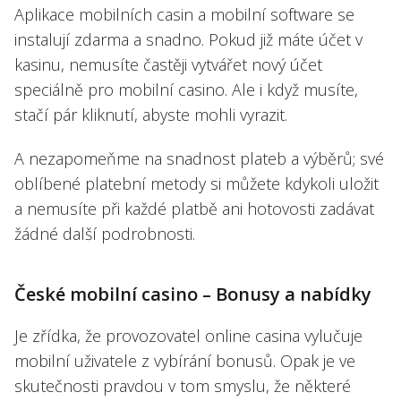
Aplikace mobilních casin a mobilní software se
instalují zdarma a snadno. Pokud již máte účet v
kasinu, nemusíte častěji vytvářet nový účet
speciálně pro mobilní casino. Ale i když musíte,
stačí pár kliknutí, abyste mohli vyrazit.
A nezapomeňme na snadnost plateb a výběrů; své
oblíbené platební metody si můžete kdykoli uložit
a nemusíte při každé platbě ani hotovosti zadávat
žádné další podrobnosti.
České mobilní casino – Bonusy a nabídky
Je zřídka, že provozovatel online casina vylučuje
mobilní uživatele z vybírání bonusů. Opak je ve
skutečnosti pravdou v tom smyslu, že některé