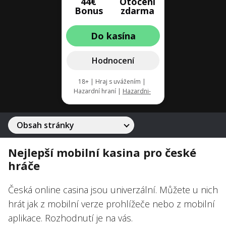
44€
Otočení
Bonus
zdarma
Do kasína
Hodnocení
18+ | Hraj s uvážením |
Hazardní hraní |
Hazardni-
hrani.cz
| Pro získání prvního
bonusu v online casinu fortuna,
potřebuje vložit minimálně 100
Obsah stránky
Kč. Bonus musíte protočit do 5
dnů a je pouze pro nové hráče.
|
Použity pravidla a podmínky
Nejlepší mobilní kasina pro české
hráče
Česká online casina jsou univerzální. Můžete u nich
hrát jak z mobilní verze prohlížeče nebo z mobilní
aplikace. Rozhodnutí je na vás.