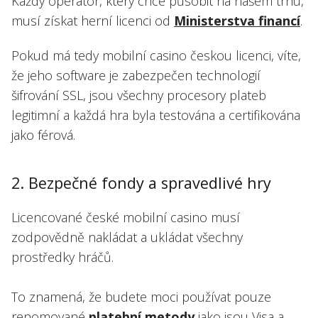
Každý operátor, který chce působit na našem trhu,
musí získat herní licenci od
Ministerstva financí
.
Pokud má tedy mobilní casino českou licenci, víte,
že jeho software je zabezpečen technologií
šifrování SSL, jsou všechny procesory plateb
legitimní a každá hra byla testována a certifikována
jako férová.
2. Bezpečné fondy a spravedlivé hry
Licencované české mobilní casino musí
zodpovědně nakládat a ukládat všechny
prostředky hráčů.
To znamená, že budete moci používat pouze
renomované
platební metody
jako jsou Visa a