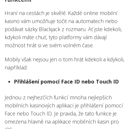
Hraní na cestách je skvělé. Každé online mobilní
kasino vám umožňuje točit na automatech nebo
podávat sázky Blackjack z rozmaru. Ať jste kdekoli,
kdykoli máte chuť, tyto platformy vám dávají
možnost hrát si ve svém volném čase.
Mobily však nejsou jen o tom hrát kdekoli a kdykoli,
například:
Přihlášení pomocí Face ID nebo Touch ID
Jednou z nejhezčích funkcí mnoha nejlepších
mobilních kasinových aplikací je přihlášení pomocí
Face nebo Touch ID. Je pravda, že tato funkce je
omezena hlavně na aplikace mobilních kasin pro