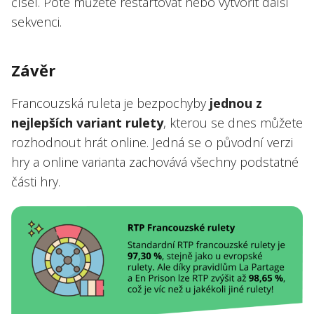
čísel. Poté můžete restartovat nebo vytvořit další
sekvenci.
Závěr
Francouzská ruleta je bezpochyby
jednou z
nejlepších variant rulety
, kterou se dnes můžete
rozhodnout hrát online. Jedná se o původní verzi
hry a online varianta zachovává všechny podstatné
části hry.