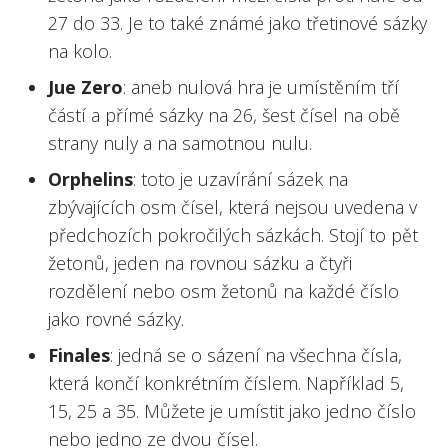
27 do 33. Je to také známé jako třetinové sázky
na kolo.
Jue Zero
: aneb nulová hra je umístěním tří
částí a přímé sázky na 26, šest čísel na obě
strany nuly a na samotnou nulu.
Orphelins
: toto je uzavírání sázek na
zbývajících osm čísel, která nejsou uvedena v
předchozích pokročilých sázkách. Stojí to pět
žetonů, jeden na rovnou sázku a čtyři
rozdělení nebo osm žetonů na každé číslo
jako rovné sázky.
Finales
: jedná se o sázení na všechna čísla,
která končí konkrétním číslem. Například 5,
15, 25 a 35. Můžete je umístit jako jedno číslo
nebo jedno ze dvou čísel.