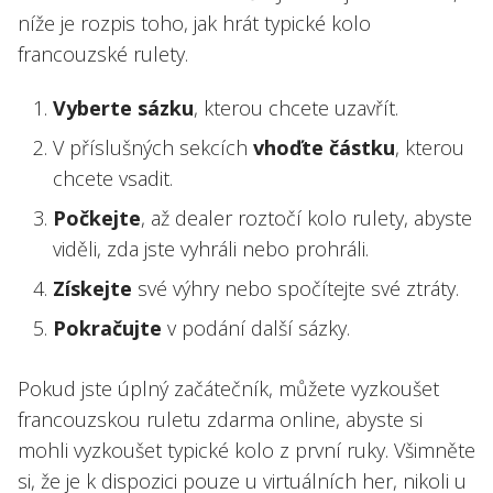
níže je rozpis toho, jak hrát typické kolo
francouzské rulety.
Vyberte
sázku
, kterou chcete uzavřít.
V příslušných sekcích
vhoďte částku
, kterou
chcete vsadit.
Počkejte
, až dealer roztočí kolo rulety, abyste
viděli, zda jste vyhráli nebo prohráli.
Získejte
své výhry nebo spočítejte své ztráty.
Pokračujte
v podání další sázky.
Pokud jste úplný začátečník, můžete vyzkoušet
francouzskou ruletu zdarma online, abyste si
mohli vyzkoušet typické kolo z první ruky. Všimněte
si, že je k dispozici pouze u virtuálních her, nikoli u