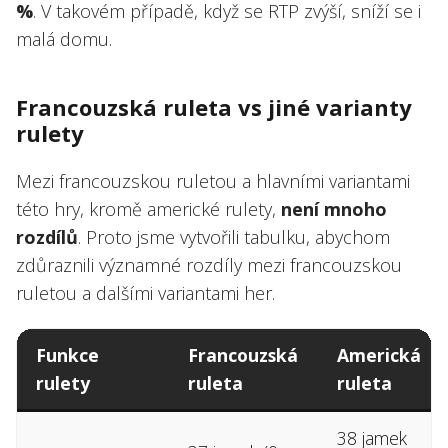
%
. V takovém případě, když se RTP zvýší, sníží se i
malá domu.
Francouzská ruleta vs jiné varianty
rulety
Mezi francouzskou ruletou a hlavními variantami
této hry, kromě americké rulety,
není mnoho
rozdílů
. Proto jsme vytvořili tabulku, abychom
zdůraznili významné rozdíly mezi francouzskou
ruletou a dalšími variantami her.
Funkce
Francouzská
Americká
rulety
ruleta
ruleta
38 jamek