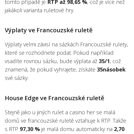
tomto případě je
RTP až 98,65 %
, což je více než
jakákoli varianta ruletové hry.
Výplaty ve Francouzské ruletě
Výplaty velmi závisí na sázkách Francouzské rulety,
které se rozhodnete podat. Pokud například
vsadíte rovnou sázku, bude výplata až
35/1
, což
znamená, že pokud vyhrajete, získáte
35násobek
své sázky.
House Edge ve Francouzské ruletě
Stejně jako u jiných rulet a casino her se malá
domů ve francouzské ruletě vztahuje k RTP. Takže
s RTP
97,30 %
je malá domu automaticky na
2,70