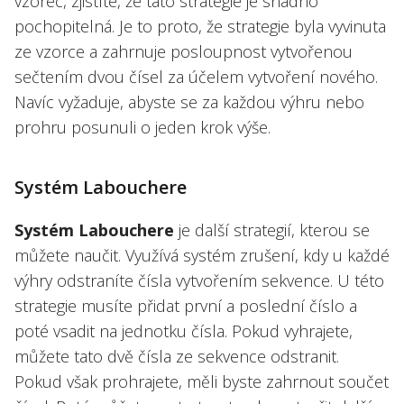
vzorec, zjistíte, že tato strategie je snadno
pochopitelná. Je to proto, že strategie byla vyvinuta
ze vzorce a zahrnuje posloupnost vytvořenou
sečtením dvou čísel za účelem vytvoření nového.
Navíc vyžaduje, abyste se za každou výhru nebo
prohru posunuli o jeden krok výše.
Systém Labouchere
Systém Labouchere
je další strategií, kterou se
můžete naučit. Využívá systém zrušení, kdy u každé
výhry odstraníte čísla vytvořením sekvence. U této
strategie musíte přidat první a poslední číslo a
poté vsadit na jednotku čísla. Pokud vyhrajete,
můžete tato dvě čísla ze sekvence odstranit.
Pokud však prohrajete, měli byste zahrnout součet