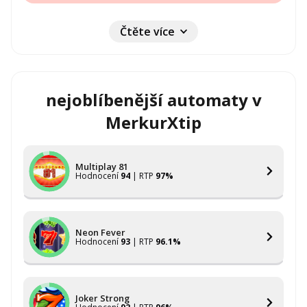
Čtěte více
nejoblíbenější automaty v
MerkurXtip
Multiplay 81
Hodnocení
94
| RTP
97%
Neon Fever
Hodnocení
93
| RTP
96.1%
Joker Strong