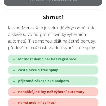
Shrnutí
Kasino MerkurXtip je velmi důvěryhodné a jde
o skvělou volbu pro milovníky výherních
automatů. Ti se mohou těšit na četné bonusy,
především možnost snadno vyhrát free spiny.
Možnost demo her bez registrace
časté akce s free spiny
příjemná zákaznická podpora
nenabízí jiné hry než výherní automaty
nemá mobilní aplikaci