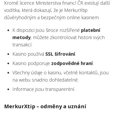
Kromě licence Ministerstva financí ČR existují další
vodítka, která dokazují, že je MerkurXtip
důvěryhodným a bezpečným online kasinem.
K dispozici jsou široce rozšířené
platební
metody
, můžete zkontrolovat historii svých
transakcí.
Kasino používá
SSL šifrování
.
Kasino podporuje
zodpovědné hraní
.
Všechny údaje o kasinu, včetně kontaktů, jsou
na webu snadno dohledatelné.
Informace jsou transparentní.
MerkurXtip – odměny a uznání