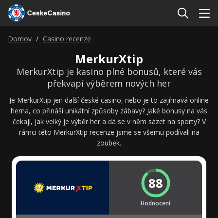
Domov
Casino recenze
MerkurXtip
MerkurXtip je kasino plné bonusů, které vás
překvapí výběrem nových her
Je MerkurXtip jen další české casino, nebo je to zajímavá online
herna, co přináší unikátní způsoby zábavy? Jaké bonusy na vás
čekají, jak velký je výběr her a dá se v něm sázet na sporty? V
rámci této MerkurXtip recenze jsme se všemu podívali na
zoubek.
88
Hodnocení