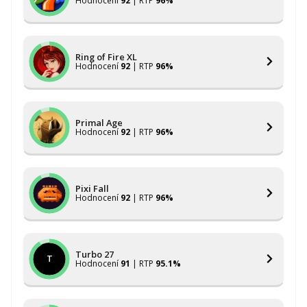
Hodnocení
92
| RTP
96%
Ring of Fire XL
Hodnocení
92
| RTP
96%
Primal Age
Hodnocení
92
| RTP
96%
Pixi Fall
Hodnocení
92
| RTP
96%
Turbo 27
T
Hodnocení
91
| RTP
95.1%