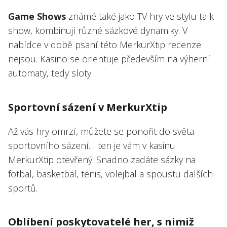
Game Shows
známé také jako TV hry ve stylu talk
show, kombinují různé sázkové dynamiky. V
nabídce v době psaní této MerkurXtip recenze
nejsou. Kasino se orientuje především na výherní
automaty, tedy sloty.
Sportovní sázení v MerkurXtip
Až vás hry omrzí, můžete se ponořit do světa
sportovního sázení. I ten je vám v kasinu
MerkurXtip otevřený. Snadno zadáte sázky na
fotbal, basketbal, tenis, volejbal a spoustu dalších
sportů.
Oblíbení poskytovatelé her, s nimiž