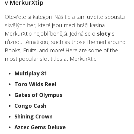
v MerkurXtip
Otevřete si kategorii Náš tip a tam uvidíte spoustu
skvělých her, které jsou mezi hráči kasina
MerkurXtip nejoblíbenější. Jedná se o
sloty
s
různou tématikou, such as those themed around
Books, Fruits, and more! Here are some of the
most popular slot titles at MerkurXtip:
Multiplay 81
Toro Wilds Reel
Gates of Olympus
Congo Cash
Shining Crown
Aztec Gems Deluxe