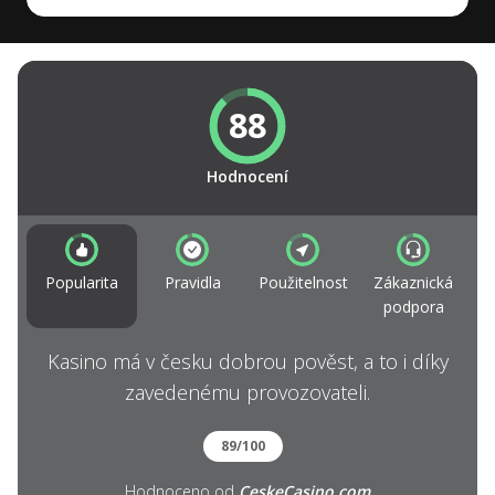
88
Hodnocení
Popularita
Pravidla
Použitelnost
Zákaznická
podpora
Kasino má v česku dobrou pověst, a to i díky
zavedenému provozovateli.
89/100
Hodnoceno od
CeskeCasino.com