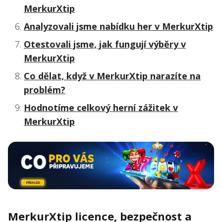
MerkurXtip
Analyzovali jsme nabídku her v MerkurXtip
Otestovali jsme, jak fungují výběry v
MerkurXtip
Co dělat, když v MerkurXtip narazíte na
problém?
Hodnotíme celkový herní zážitek v
MerkurXtip
MerkurXtip licence, bezpečnost a