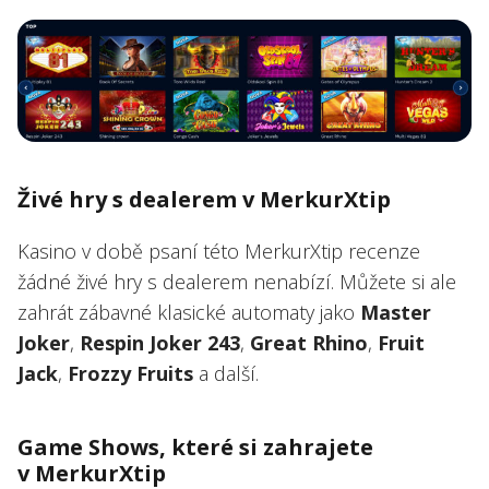
Živé hry s dealerem v MerkurXtip
Kasino v době psaní této MerkurXtip recenze
žádné živé hry s dealerem nenabízí. Můžete si ale
zahrát zábavné klasické automaty jako
Master
Joker
,
Respin Joker 243
,
Great Rhino
,
Fruit
Jack
,
Frozzy Fruits
a další.
Game Shows, které si zahrajete
v MerkurXtip