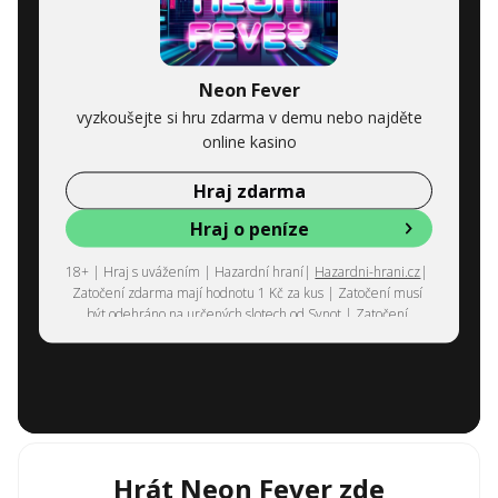
Neon Fever
vyzkoušejte si hru zdarma v demu nebo najděte
online kasino
Hraj zdarma
Hraj o peníze
18+ | Hraj s uvážením | Hazardní hraní|
Hazardni-hrani.cz
|
Zatočení zdarma mají hodnotu 1 Kč za kus | Zatočení musí
být odehráno na určených slotech od Synot | Zatočení
zdarma vyžadují 25násobný sázkový požadavek.|
Použity
pravidla a podmínky
Hrát Neon Fever zde