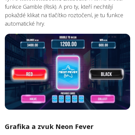
funkce Gamble (Risk). A pro ty, kteří nechtějí
pokaždé klikat na tlačítko roztočení, je tu funkce
automatické hry.
Grafika a zvuk Neon Fever