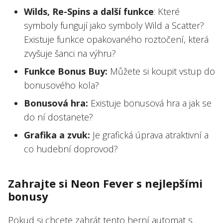
Wilds, Re-Spins a další funkce
: Které
symboly fungují jako symboly Wild a Scatter?
Existuje funkce opakovaného roztočení, která
zvyšuje šanci na výhru?
Funkce Bonus Buy:
Můžete si koupit vstup do
bonusového kola?
Bonusová hra:
Existuje bonusová hra a jak se
do ní dostanete?
Grafika a zvuk:
Je grafická úprava atraktivní a
co hudební doprovod?
Zahrajte si Neon Fever s nejlepšími
bonusy
Pokud si chcete zahrát tento herní automat s