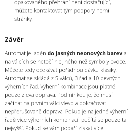
opakovaného přehrání není dostačující,
můžete kontaktovat tým podpory herní
stránky.
Závěr
Automat je laděn
do jasných neonových barev
a
na válcích se netočí nic jiného než symboly ovoce.
Můžete tedy očekávat pořádnou dávku klasiky.
Automat se skládá z 5 válců, 3 řad a 10 pevných
výherních řad. Výherní kombinace jsou platné
pouze zleva doprava. Podmínkou je, že musí
začínat na prvním válci vlevo a pokračovat
nepřerušovaně doprava. Pokud je na jedné výherní
řadě více výherních kombinací, počítá se pouze ta
nejvyšší. Pokud se vám podaří získat více