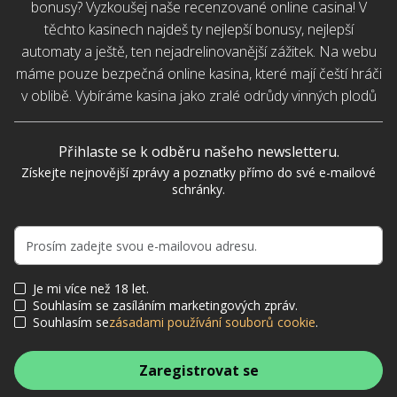
bonusy? Vyzkoušej naše recenzované online casina! V
těchto kasinech najdeš ty nejlepší bonusy, nejlepší
automaty a ještě, ten nejadrelinovanější zážitek. Na webu
máme pouze bezpečná online kasina, které mají čeští hráči
v oblibě. Vybíráme kasina jako zralé odrůdy vinných plodů
Přihlaste se k odběru našeho newsletteru.
Získejte nejnovější zprávy a poznatky přímo do své e-mailové
schránky.
Je mi více než 18 let.
Souhlasím se zasíláním marketingových zpráv.
Souhlasím se
zásadami používání souborů cookie
.
Zaregistrovat se