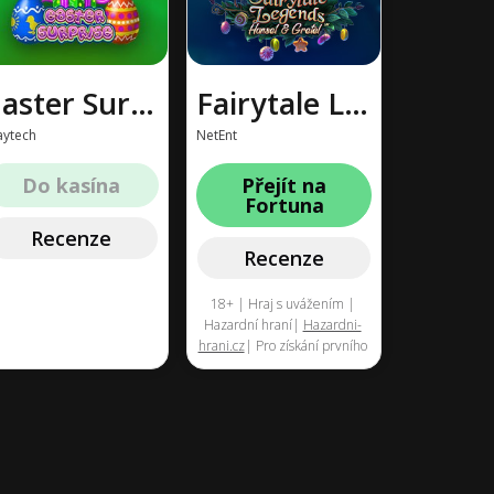
Easter Surprise
Fairytale Legends: Hansel & Gretel
aytech
NetEnt
Do kasína
Přejít na
Fortuna
Recenze
Recenze
18+ | Hraj s uvážením |
Hazardní hraní|
Hazardni-
hrani.cz
| Pro získání prvního
bonusu v online casinu
fortuna, potřebuje vložit
minimálně 100 Kč. Bonus
musíte protočit do 5 dnů a je
pouze pro nové hráče.|
Použity pravidla a podmínky