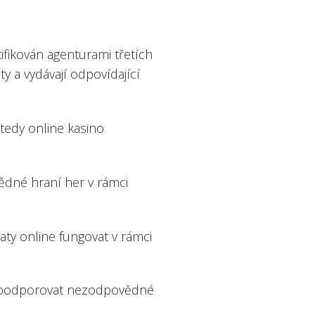
tifikován agenturami třetích
ty a vydávají odpovídající
 tedy online kasino
dné hraní her v rámci
ty online fungovat v rámci
dou podporovat nezodpovědné