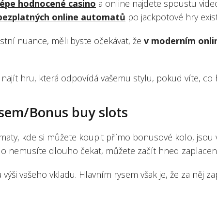
lépe hodnocené casino
a online najdete spoustu vide
bezplatných online automatů
po jackpotové hry exis
stní nuance, měli byste očekávat, že
v moderním onlin
ajít hru, která odpovídá vašemu stylu, pokud víte, co 
sem/Bonus buy slots
maty, kde si můžete koupit přímo bonusové kolo, jsou
o nemusíte dlouho čekat, můžete začít hned zaplacen
na výši vašeho vkladu. Hlavním rysem však je, že za něj zap