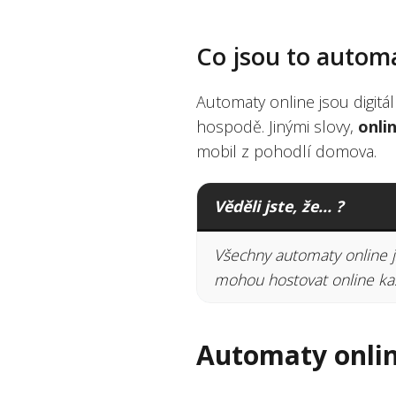
Co jsou to automa
Automaty online jsou digit
hospodě. Jinými slovy,
onli
mobil z pohodlí domova.
Věděli jste, že… ?
Všechny automaty
online
j
mohou hostovat online kas
Automaty onlin