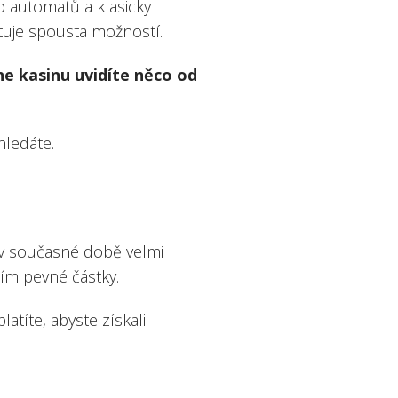
o automatů a klasicky
tuje spousta možností.
e kasinu uvidíte něco od
hledáte.
 v současné době velmi
ím pevné částky.
latíte, abyste získali