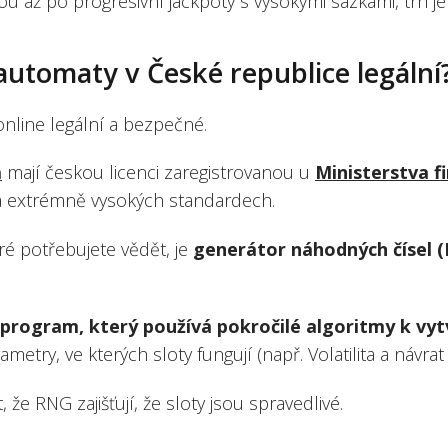
ou až po progresivní jackpoty s vysokými sázkami, trh j
 automaty v České republice legální
nline legální a bezpečné.
a
mají českou licenci zaregistrovanou u
Ministerstva f
a extrémně vysokých standardech.
é potřebujete vědět, je
generátor náhodných čísel 
program, který používá pokročilé algoritmy k vy
rametry, ve kterých sloty fungují (např. Volatilita a návrat 
 že RNG zajišťují, že sloty jsou spravedlivé.