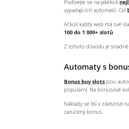
Podívejte se na jakékoli
nej
vypadajících automatů. Od
Ačkoli každý web má své vla
100 do 1 000+ slotů
.
Z tohoto důvodu je snadné n
Automaty s bonu
Bonus buy slots
jsou auto
populární. Na bonusové kol
Náklady se liší v závislosti 
zaručený bonus.