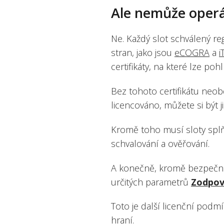
Ale nemůže oper
Ne. Každý slot schválený reg
stran, jako jsou
eCOGRA
a
i
certifikáty, na které lze pohl
Bez tohoto certifikátu neobd
licencováno, můžete si být ji
Kromě toho musí sloty spl
schvalování a ověřování.
A konečně, kromě bezpečnos
určitých parametrů
Zodpov
Toto je další licenční podm
hraní.