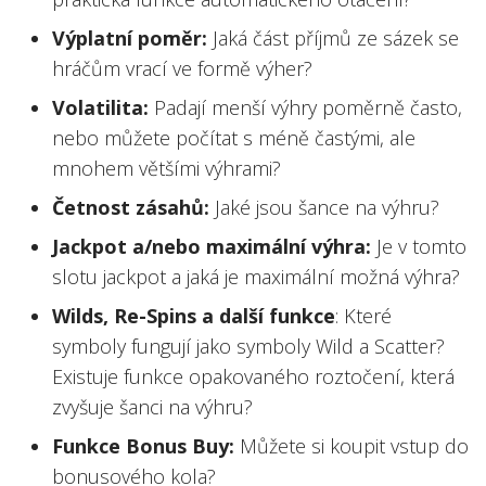
Výplatní poměr:
Jaká část příjmů ze sázek se
hráčům vrací ve formě výher?
Volatilita:
Padají menší výhry poměrně často,
nebo můžete počítat s méně častými, ale
mnohem většími výhrami?
Četnost zásahů:
Jaké jsou šance na výhru?
Jackpot a/nebo maximální výhra:
Je v tomto
slotu jackpot a jaká je maximální možná výhra?
Wilds, Re-Spins a další funkce
: Které
symboly fungují jako symboly Wild a Scatter?
Existuje funkce opakovaného roztočení, která
zvyšuje šanci na výhru?
Funkce Bonus Buy:
Můžete si koupit vstup do
bonusového kola?