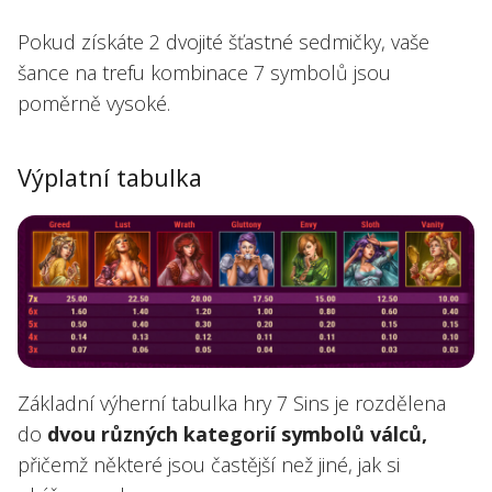
Pokud získáte 2 dvojité šťastné sedmičky, vaše
šance na trefu kombinace 7 symbolů jsou
poměrně vysoké.
Výplatní tabulka
Základní výherní tabulka hry 7 Sins je rozdělena
do
dvou různých kategorií symbolů válců,
přičemž některé jsou častější než jiné, jak si