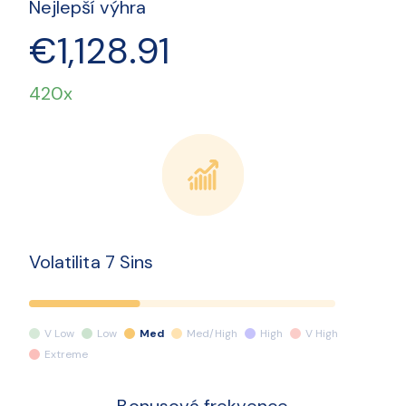
Nejlepší výhra
€1,128.91
420x
Volatilita 7 Sins
V Low
Low
Med
Med/High
High
V High
Extreme
Bonusová frekvence