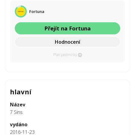
Fortuna
Přejít na Fortuna
Hodnocení
Platí podmínky
hlavní
Název
7 Sins
vydáno
2016-11-23