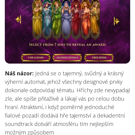
Náš názor:
Jedná se o tajemný, svůdný a krásný
výherní automat, jehož všechny designové prvky
dokonale odpovídají tématu. Hříchy zde nevypadají
zle, ale spíše přitažlivě a lákají vás po celou dobu
hraní. Atraktivní, i když poměrně jednoduché
fialové pozadí dodává hře tajemství a dekadentní
soundtrack dotváří atmosféru tím nejlepším
možným způsobem.