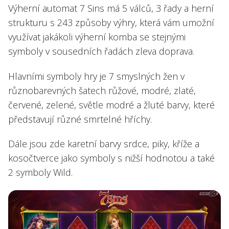
Výherní automat 7 Sins má 5 válců, 3 řady a herní
strukturu s 243 způsoby výhry, která vám umožní
využívat jakákoli výherní komba se stejnými
symboly v sousedních řadách zleva doprava.
Hlavními symboly hry je 7 smyslných žen v
různobarevných šatech růžové, modré, zlaté,
červené, zelené, světle modré a žluté barvy, které
představují různé smrtelné hříchy.
Dále jsou zde karetní barvy srdce, piky, kříže a
kosočtverce jako symboly s nižší hodnotou a také
2 symboly Wild.