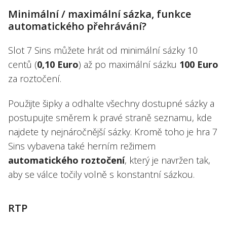
Minimální / maximální sázka, funkce
automatického přehrávání?
Slot 7 Sins můžete hrát od minimální sázky 10
centů (
0,10 Euro
) až po maximální sázku
100 Euro
za roztočení.
Použijte šipky a odhalte všechny dostupné sázky a
postupujte směrem k pravé straně seznamu, kde
najdete ty nejnáročnější sázky. Kromě toho je hra 7
Sins vybavena také herním režimem
automatického
roztočení
, který je navržen tak,
aby se válce točily volně s konstantní sázkou.
RTP