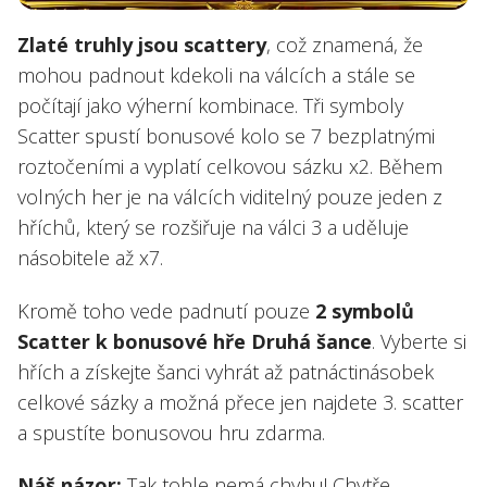
Zlaté truhly jsou scattery
, což znamená, že
mohou padnout kdekoli na válcích a stále se
počítají jako výherní kombinace. Tři symboly
Scatter spustí bonusové kolo se 7 bezplatnými
roztočeními a vyplatí celkovou sázku x2. Během
volných her je na válcích viditelný pouze jeden z
hříchů, který se rozšiřuje na válci 3 a uděluje
násobitele až x7.
Kromě toho vede padnutí pouze
2 symbolů
Scatter k bonusové hře Druhá šance
. Vyberte si
hřích a získejte šanci vyhrát až patnáctinásobek
celkové sázky a možná přece jen najdete 3. scatter
a spustíte bonusovou hru zdarma.
Náš názor:
Tak tohle nemá chybu! Chytře