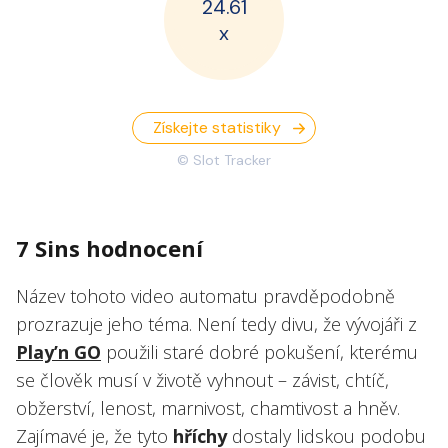
24.61
x
Získejte statistiky
© Slot Tracker
7 Sins hodnocení
Název tohoto video automatu pravděpodobně
prozrazuje jeho téma. Není tedy divu, že vývojáři z
Play’n GO
použili staré dobré pokušení, kterému
se člověk musí v životě vyhnout – závist, chtíč,
obžerství, lenost, marnivost, chamtivost a hněv.
Zajímavé je, že tyto
hříchy
dostaly lidskou podobu