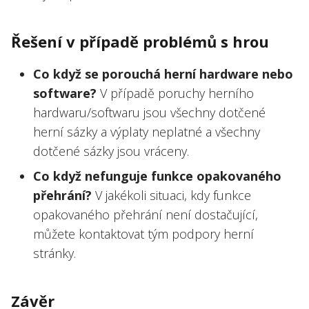
Řešení v případě problémů s hrou
Co když se porouchá herní hardware nebo
software?
V případě poruchy herního
hardwaru/softwaru jsou všechny dotčené
herní sázky a výplaty neplatné a všechny
dotčené sázky jsou vráceny.
Co když nefunguje funkce opakovaného
přehrání?
V jakékoli situaci, kdy funkce
opakovaného přehrání není dostačující,
můžete kontaktovat tým podpory herní
stránky.
Závěr