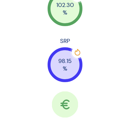
102.30
%
SRP
98.15
%