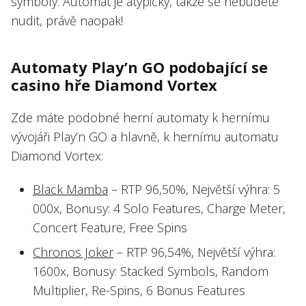
symboly. Automat je atypický, takže se nebudete
nudit, právě naopak!
Automaty Play’n GO podobající se
casino hře Diamond Vortex
Zde máte podobné herní automaty k hernímu
vývojáři Play’n GO a hlavně, k hernímu automatu
Diamond Vortex:
Black Mamba
– RTP 96,50%, Největší výhra: 5
000x, Bonusy: 4 Solo Features, Charge Meter,
Concert Feature, Free Spins
Chronos Joker
– RTP 96,54%, Největší výhra:
1600x, Bonusy: Stacked Symbols, Random
Multiplier, Re-Spins, 6 Bonus Features