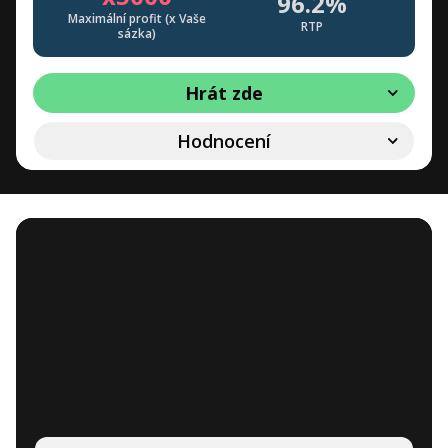
96.2%
Maximální profit (x Vaše
RTP
sázka)
Hrát zde
Hodnocení