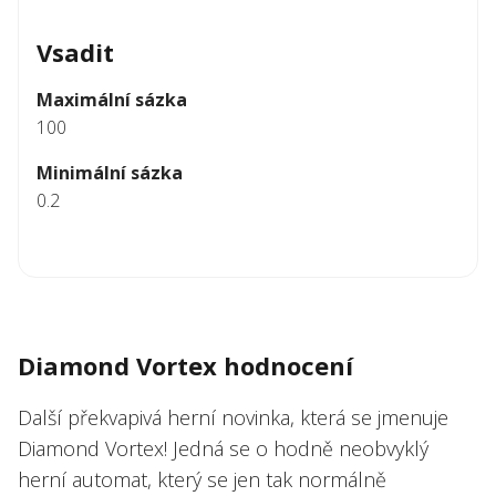
Vsadit
Maximální sázka
100
Minimální sázka
0.2
Diamond Vortex hodnocení
Další překvapivá herní novinka, která se jmenuje
Diamond Vortex! Jedná se o hodně neobvyklý
herní automat, který se jen tak normálně