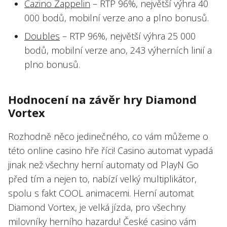
Cazino Zappelin
– RTP 96%, největší výhra 40
000 bodů, mobilní verze ano a plno bonusů.
Doubles
– RTP 96%, největší výhra 25 000
bodů, mobilní verze ano, 243 výherních linií a
plno bonusů.
Hodnocení na závěr hry Diamond
Vortex
Rozhodně něco jedinečného, co vám můžeme o
této online casino hře říci! Casino automat vypadá
jinak než všechny herní automaty od PlayN Go
před tím a nejen to, nabízí velký multiplikátor,
spolu s fakt COOL animacemi. Herní automat
Diamond Vortex, je velká jízda, pro všechny
milovníky herního hazardu! České casino vám