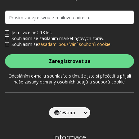
Je mi více než 18 let.
Souhlasím se zasíláním marketingových zpráv.
Souhlasím se
zásadami používání souborů cookie
.
Zaregistrovat se
Odesláním e-mailu souhlasíte s tím, že jste si přečetli a přijali
naše zásady ochrany osobních údajů a souborů cookie.
čeština
Informace