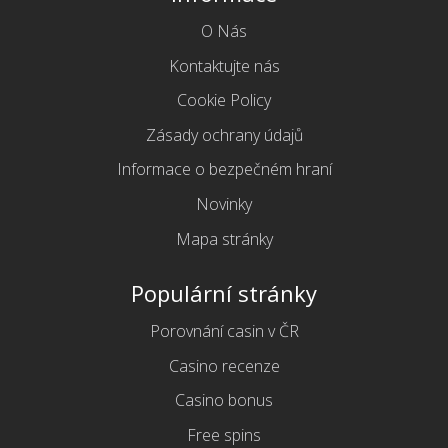
O Nás
Kontaktujte nás
Cookie Policy
Zásady ochrany údajů
Informace o bezpečném hraní
Novinky
Mapa stránky
Populární stránky
Porovnání casin v ČR
Casino recenze
Casino bonus
Free spins