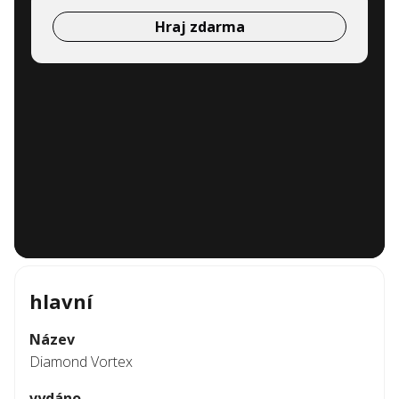
Hraj zdarma
hlavní
Název
Diamond Vortex
vydáno