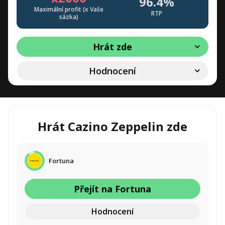
96.4%
Maximální profit (x Vaše
RTP
sázka)
Hrát zde
Hodnocení
Hrát Cazino Zeppelin zde
Fortuna
Přejít na Fortuna
Hodnocení