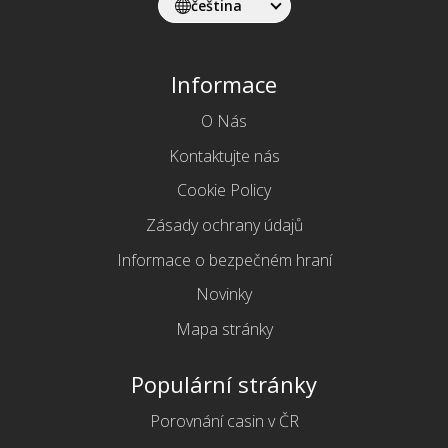
čeština
Informace
O Nás
Kontaktujte nás
Cookie Policy
Zásady ochrany údajů
Informace o bezpečném hraní
Novinky
Mapa stránky
Populární stránky
Porovnání casin v ČR