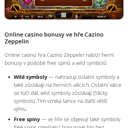
Online casino bonusy ve hře Cazino
Zeppelin
Online casino hra Cazino Zeppelin nabízí herní
bonusy v podobě free spinů a wild symbolů:
Wild symboly
— nahrazují ostatní symboly a
také zůstávají na herních válcích. Ostatní válce
se točí dál, wild symboly zůstávají (Sticky
symbols). Tím vzniká šance na další větší
výhru.
Free spiny
— ve hře se objevují také symboly
free spins otevírající bonusové hry bez