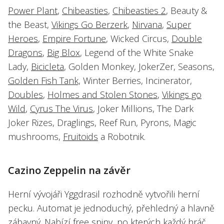
Power Plant
,
Chibeasties
,
Chibeasties 2
, Beauty &
the Beast,
Vikings Go Berzerk
,
Nirvana
,
Super
Heroes
,
Empire Fortune
, Wicked Circus,
Double
Dragons
,
Big Blox
, Legend of the White Snake
Lady,
Bicicleta
, Golden Monkey, JokerZer, Seasons,
Golden Fish Tank,
Winter Berries, Incinerator,
Doubles
,
Holmes and Stolen Stones
,
Vikings go
Wild
,
Cyrus The Virus
, Joker Millions, The Dark
Joker Rizes, Draglings, Reef Run, Pyrons, Magic
mushrooms,
Fruitoids
a Robotnik.
Cazino Zeppelin na závěr
Herní vývojáři Yggdrasil rozhodně vytvořili herní
pecku. Automat je jednoduchý, přehledný a hlavně
zábavný. Nabízí free spiny, po kterých každý hráč