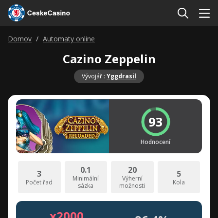
Domov
Automaty online
Cazino Zeppelin
Vývojář :
Yggdrasil
93
Hodnocení
0.1
20
3
5
Minimální
Výherní
Počet řad
Kola
sázka
možnosti
x2000