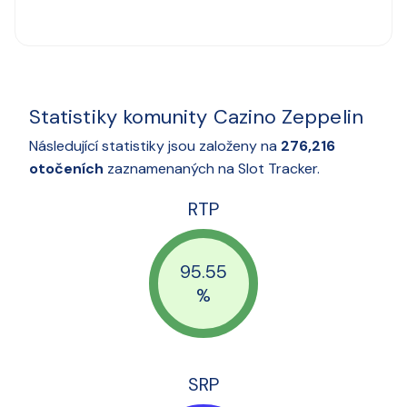
Statistiky komunity Cazino Zeppelin
Následující statistiky jsou založeny na
276,216
otočeních
zaznamenaných na Slot Tracker.
RTP
95.55
%
SRP