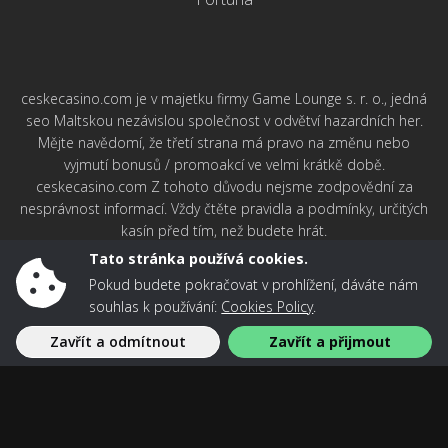
ceskecasino.com je v majetku firmy Game Lounge s. r. o., jedná
seo Maltskou nezávislou společnost v odvětví hazardních her.
Mějte navědomí, že třetí strana má pravo na změnu nebo
vyjmutí bonusů / promoakcí ve velmi krátkě době.
ceskecasino.com Z tohoto důvodu nejsme zodpovědní za
nesprávnost informací. Vždy čtěte pravidla a podmínky, určitých
kasín před tím, než budete hrát.
Tato stránka používá cookies.
Pokud budete pokračovat v prohlížení, dáváte nám
souhlas k používání:
Cookies Policy
.
Zavřít a odmítnout
Zavřít a přijmout