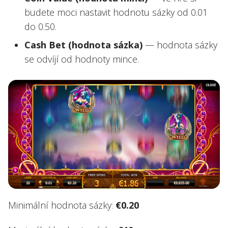
budete moci nastavit hodnotu sázky od 0.01
do 0.50.
Cash Bet (hodnota sázka)
— hodnota sázky
se odvíjí od hodnoty mince.
Minimální hodnota sázky:
€0.20