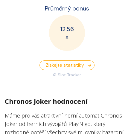
Průměrný bonus
12.56
x
Získejte statistiky
© Slot Tracker
Chronos Joker hodnocení
Máme pro vás atraktivní herní automat Chronos
Joker od herních vývojářů Play’N go, který
rozhodně potěší všechny své milovníky hazardní