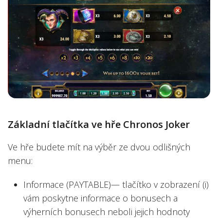
Základní tlačítka ve hře Chronos Joker
Ve hře budete mít na výběr ze dvou odlišných
menu:
Informace (PAYTABLE)— tlačítko v zobrazení (i)
vám poskytne informace o bonusech a
výherních bonusech neboli jejich hodnoty