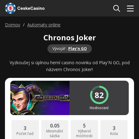
Domov
Automaty online
Chronos Joker
Vývojář :
Play’n GO
Vyzkoušej si úplnou herní casino novinku od Play'N GO, pod
názvem Chronos Joker!
82
Hodnocení
0.05
5
3
3
Minimální
Výherní
Počet řad
Kola
sázka
možnosti