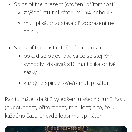
Spins of the present (otočení přítomnosti)
zvýšení multiplikátoru x3, x4 nebo x5,
multiplikátor zůstáva při zobrazení re-
spinu,
Spins of the past (otočení minulosti)
pokud se objeví dva válce se stejnými
symboly, získáváš x10 multiplikátor tvé
sázky
každý re-spin, získáváš multiplikátor
Pak tu máte i další 3 vylepšení u všech druhů času
(budoucnost, přítomnost, minulost) a to, že u
každého času přibyde lepší multiplikátor.