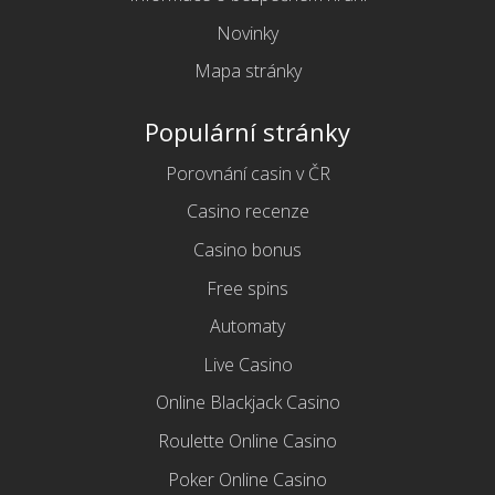
Novinky
Mapa stránky
Populární stránky
Porovnání casin v ČR
Casino recenze
Casino bonus
Free spins
Automaty
Live Casino
Online Blackjack Casino
Roulette Online Casino
Poker Online Casino