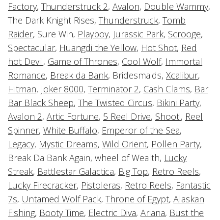
Factory
,
Thunderstruck 2
,
Avalon
,
Double Wammy
,
The Dark Knight Rises,
Thunderstruck
,
Tomb
Raider
, Sure Win,
Playboy
,
Jurassic Park
,
Scrooge
,
Spectacular
,
Huangdi the Yellow
,
Hot Shot
,
Red
hot Devil
,
Game of Thrones
,
Cool Wolf
,
Immortal
Romance
,
Break da Bank
, Bridesmaids,
Xcalibur
,
Hitman
,
Joker 8000
,
Terminator 2
,
Cash Clams
,
Bar
Bar Black Sheep
,
The Twisted Circus
,
Bikini Party
,
Avalon 2
,
Artic Fortune
,
5 Reel Drive
,
Shoot!
,
Reel
Spinner
,
White Buffalo
,
Emperor of the Sea
,
Legacy
,
Mystic Dreams
,
Wild Orient
,
Pollen Party
,
Break Da Bank Again, wheel of Wealth,
Lucky
Streak
,
Battlestar Galactica
,
Big Top
,
Retro Reels
,
Lucky Firecracker
,
Pistoleras
,
Retro Reels
,
Fantastic
7s
,
Untamed Wolf Pack
,
Throne of Egypt
,
Alaskan
Fishing
,
Booty Time
,
Electric Diva
,
Ariana
,
Bust the