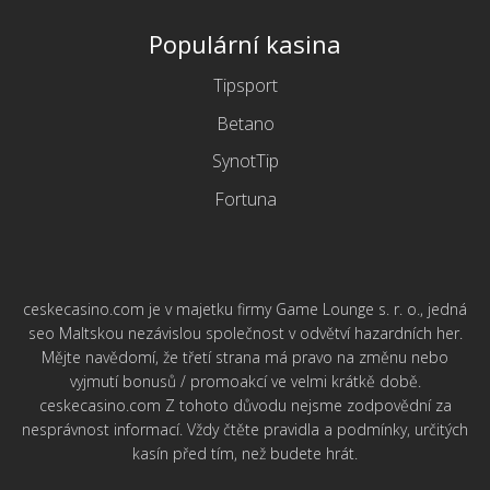
Populární kasina
Tipsport
Betano
SynotTip
Fortuna
ceskecasino.com je v majetku firmy Game Lounge s. r. o., jedná
seo Maltskou nezávislou společnost v odvětví hazardních her.
Mějte navědomí, že třetí strana má pravo na změnu nebo
vyjmutí bonusů / promoakcí ve velmi krátkě době.
ceskecasino.com Z tohoto důvodu nejsme zodpovědní za
nesprávnost informací. Vždy čtěte pravidla a podmínky, určitých
kasín před tím, než budete hrát.