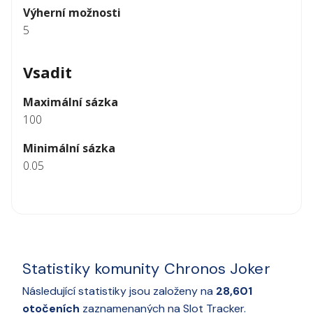
Výherní možnosti
5
Vsadit
Maximální sázka
100
Minimální sázka
0.05
Statistiky komunity Chronos Joker
Následující statistiky jsou založeny na
28,601
otočeních
zaznamenaných na Slot Tracker.