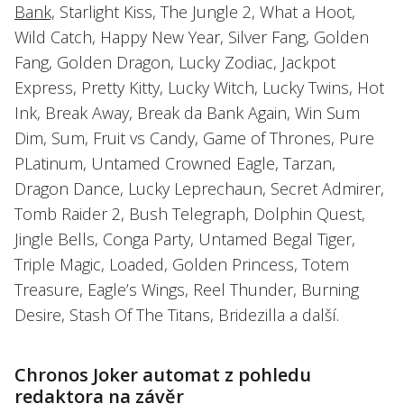
Bank,
Starlight Kiss, The Jungle 2, What a Hoot,
Wild Catch, Happy New Year, Silver Fang, Golden
Fang, Golden Dragon, Lucky Zodiac, Jackpot
Express, Pretty Kitty, Lucky Witch, Lucky Twins, Hot
Ink, Break Away, Break da Bank Again, Win Sum
Dim, Sum, Fruit vs Candy, Game of Thrones, Pure
PLatinum, Untamed Crowned Eagle, Tarzan,
Dragon Dance, Lucky Leprechaun, Secret Admirer,
Tomb Raider 2, Bush Telegraph, Dolphin Quest,
Jingle Bells, Conga Party, Untamed Begal Tiger,
Triple Magic, Loaded, Golden Princess, Totem
Treasure, Eagle’s Wings, Reel Thunder, Burning
Desire, Stash Of The Titans, Bridezilla a další.
Chronos Joker automat z pohledu
redaktora na závěr