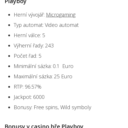
Playboy
Herní vývojář:
Microgaming
Typ automat: Video automat
Herní válce: 5
Výherní řady: 243
Počet řad: 5
Minimální sázka: 0.1 Euro
Maximální sázka: 25 Euro
RTP: 96.57%
Jackpot: 6000
Bonusy: Free spins, Wild symboly
Bonusy v casino hře Playboy