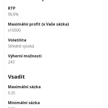
RTP
96.6%
Maximální profit (x Vaše sázka)
x10000
Volatilita
Středně vysoká
Výherní možnosti
243
Vsadit
Maximální sázka
0.25
Minimální sázka