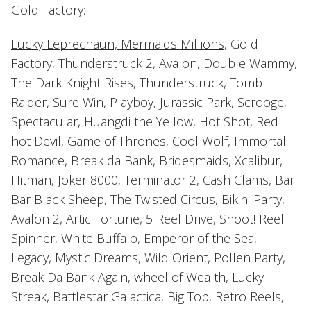
Gold Factory:
Lucky Leprechaun,
Mermaids Millions
, Gold
Factory, Thunderstruck 2, Avalon, Double Wammy,
The Dark Knight Rises, Thunderstruck, Tomb
Raider, Sure Win, Playboy, Jurassic Park, Scrooge,
Spectacular, Huangdi the Yellow, Hot Shot, Red
hot Devil, Game of Thrones, Cool Wolf, Immortal
Romance, Break da Bank, Bridesmaids, Xcalibur,
Hitman, Joker 8000, Terminator 2, Cash Clams, Bar
Bar Black Sheep, The Twisted Circus, Bikini Party,
Avalon 2, Artic Fortune, 5 Reel Drive, Shoot! Reel
Spinner, White Buffalo, Emperor of the Sea,
Legacy, Mystic Dreams, Wild Orient, Pollen Party,
Break Da Bank Again, wheel of Wealth, Lucky
Streak, Battlestar Galactica, Big Top, Retro Reels,