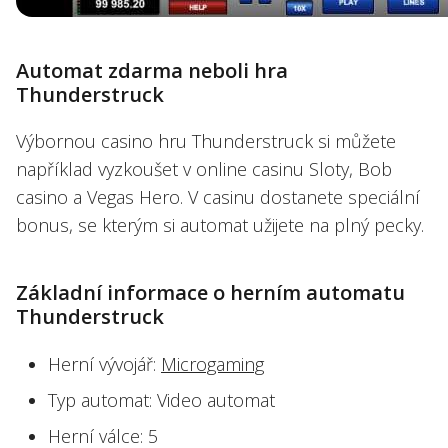
Automat zdarma neboli hra
Thunderstruck
Výbornou casino hru Thunderstruck si můžete
například vyzkoušet v online casinu Sloty, Bob
casino a Vegas Hero. V casinu dostanete speciální
bonus, se kterým si automat užijete na plný pecky.
Základní informace o herním automatu
Thunderstruck
Herní vývojář:
Microgaming
Typ automat: Video automat
Herní válce: 5