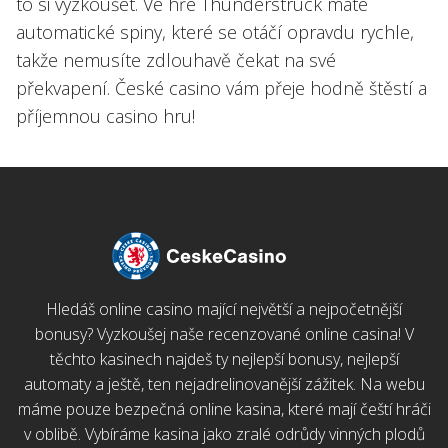
to si vyzkoušet. Ve hře Thunderstruck máte
automatické spiny, které se otáčí opravdu rychle,
takže nemusíte zdlouhavě čekat na své
překvapení. České casino vám přeje hodně štěstí a
příjemnou casino hru!
Hledáš online casino mající největší a nejpočetnější
bonusy? Vyzkoušej naše recenzované online casina! V
těchto kasinech najdeš ty nejlepší bonusy, nejlepší
automaty a ještě, ten nejadrelinovanější zážitek. Na webu
máme pouze bezpečná online kasina, které mají čeští hráči
v oblibě. Vybíráme kasina jako zralé odrůdy vinných plodů