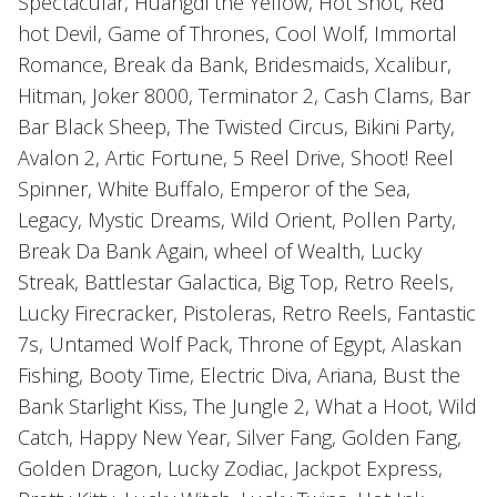
Spectacular, Huangdi the Yellow, Hot Shot, Red
hot Devil, Game of Thrones, Cool Wolf, Immortal
Romance, Break da Bank, Bridesmaids, Xcalibur,
Hitman, Joker 8000, Terminator 2, Cash Clams, Bar
Bar Black Sheep, The Twisted Circus, Bikini Party,
Avalon 2, Artic Fortune, 5 Reel Drive, Shoot! Reel
Spinner, White Buffalo, Emperor of the Sea,
Legacy, Mystic Dreams, Wild Orient, Pollen Party,
Break Da Bank Again, wheel of Wealth, Lucky
Streak, Battlestar Galactica, Big Top, Retro Reels,
Lucky Firecracker, Pistoleras, Retro Reels, Fantastic
7s, Untamed Wolf Pack, Throne of Egypt, Alaskan
Fishing, Booty Time, Electric Diva, Ariana, Bust the
Bank Starlight Kiss, The Jungle 2, What a Hoot, Wild
Catch, Happy New Year, Silver Fang, Golden Fang,
Golden Dragon, Lucky Zodiac, Jackpot Express,