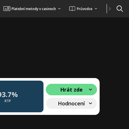
Platební metody v casinech
Průvodce
Nabídka
Hrát zde
93.7%
RTP
Hodnocení