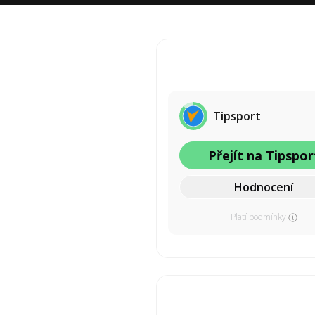
Tipsport
Přejít na Tipspor
Hodnocení
Platí podmínky