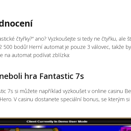
odnocení
stické čtyřky?“ ano? Vyzkoušejte si tedy ne čtyřku, ale
 2 500 bodů! Herní automat je pouze 3 válovec, takže b
e na automat podívat zblízka:
eboli hra Fantastic 7s
ic 7s si můžete například vyzkoušet v online casinu Bet
ero. V casinu dostanete speciální bonus, se kterým si 