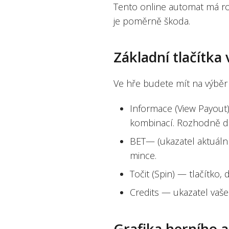
Tento online automat má ro
je poměrně škoda.
Základní tlačítka 
Ve hře budete mít na výběr
Informace (View Payout
kombinací. Rozhodně d
BET— (ukazatel aktuální
mince.
Točit (Spin) — tlačítko, 
Credits — ukazatel vaš
Grafika herního a