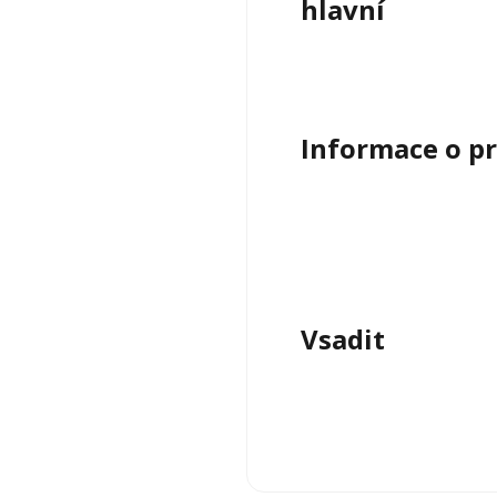
hlavní
Informace o pr
Vsadit