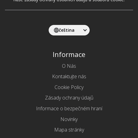
čeština
Informace
O Nás
Kontaktujte nás
Cookie Policy
Zásady ochrany údajů
Informace o bezpečném hraní
Novinky
Mapa stránky