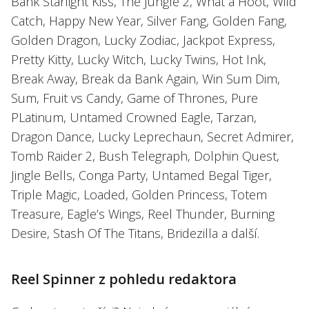
Bank Starlight Kiss, The Jungle 2, What a Hoot, Wild
Catch, Happy New Year, Silver Fang, Golden Fang,
Golden Dragon, Lucky Zodiac, Jackpot Express,
Pretty Kitty, Lucky Witch, Lucky Twins, Hot Ink,
Break Away, Break da Bank Again, Win Sum Dim,
Sum, Fruit vs Candy, Game of Thrones, Pure
PLatinum, Untamed Crowned Eagle, Tarzan,
Dragon Dance, Lucky Leprechaun, Secret Admirer,
Tomb Raider 2, Bush Telegraph, Dolphin Quest,
Jingle Bells, Conga Party, Untamed Begal Tiger,
Triple Magic, Loaded, Golden Princess, Totem
Treasure, Eagle’s Wings, Reel Thunder, Burning
Desire, Stash Of The Titans, Bridezilla a další.
Reel Spinner z pohledu redaktora