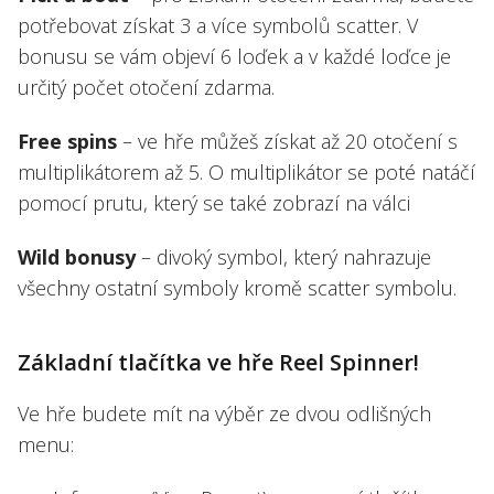
potřebovat získat 3 a více symbolů scatter. V
bonusu se vám objeví 6 loďek a v každé loďce je
určitý počet otočení zdarma.
Free spins
– ve hře můžeš získat až 20 otočení s
multiplikátorem až 5. O multiplikátor se poté natáčí
pomocí prutu, který se také zobrazí na válci
Wild bonusy
– divoký symbol, který nahrazuje
všechny ostatní symboly kromě scatter symbolu.
Základní tlačítka ve hře Reel Spinner!
Ve hře budete mít na výběr ze dvou odlišných
menu: