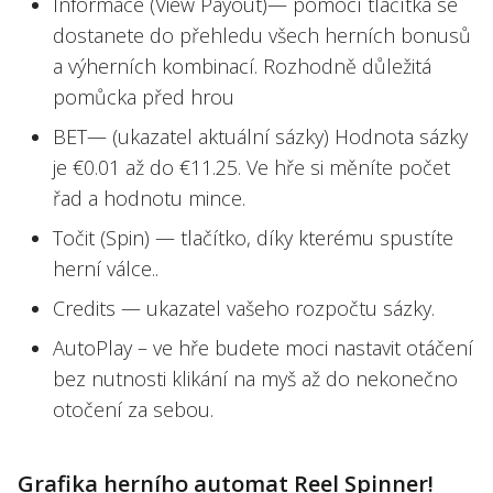
Informace (View Payout)— pomocí tlačítka se
dostanete do přehledu všech herních bonusů
a výherních kombinací. Rozhodně důležitá
pomůcka před hrou
BET— (ukazatel aktuální sázky) Hodnota sázky
je €0.01 až do €11.25. Ve hře si měníte počet
řad a hodnotu mince.
Točit (Spin) — tlačítko, díky kterému spustíte
herní válce..
Credits — ukazatel vašeho rozpočtu sázky.
AutoPlay – ve hře budete moci nastavit otáčení
bez nutnosti klikání na myš až do nekonečno
otočení za sebou.
Grafika herního automat Reel Spinner!