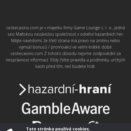
ceskecasino.com je v majetku firmy Game Lounge s. r. o., jedná
seo Maltskou nezávislou společnost v odvětví hazardních her.
Mějte navědomí, že třetí strana má pravo na změnu nebo
vyjmutí bonusů / promoakcí ve velmi krátkě době.
ceskecasino.com Z tohoto důvodu nejsme zodpovědní za
nesprávnost informací. Vždy čtěte pravidla a podmínky, určitých
kasín před tím, než budete hrát.
Tato stránka používá cookies.