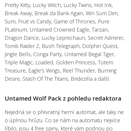
Pretty Kitty, Lucky Witch, Lucky Twins, Hot Ink,
Break Away, Break da Bank Again, Win Sum Dim,
Sum, Fruit vs Candy, Game of Thrones, Pure
PLatinum, Untamed Crowned Eagle, Tarzan,
Dragon Dance, Lucky Leprechaun, Secret Admirer,
Tomb Raider 2, Bush Telegraph, Dolphin Quest,
Jingle Bells, Conga Party, Untamed Begal Tiger,
Triple Magic, Loaded, Golden Princess, Totem
Treasure, Eagle’s Wings, Reel Thunder, Burning
Desire, Stash Of The Titans, Bridezilla a další.
Untamed Wolf Pack z pohledu redaktora
Nejedná se o převratný herní automat, ale taky ne
o úplnou hrůzu. Co se nám na automatu nejvíce
líbilo, jsou 4 free spiny, které vám podnou po