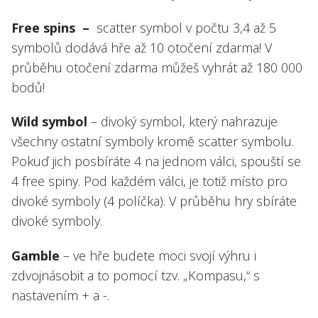
Free spins –
scatter symbol v počtu 3,4 až 5
symbolů dodává hře až 10 otočení zdarma! V
průběhu otočení zdarma můžeš vyhrát až 180 000
bodů!
Wild symbol
– divoký symbol, který nahrazuje
všechny ostatní symboly kromě scatter symbolu.
Pokuď jich posbíráte 4 na jednom válci, spouští se
4 free spiny. Pod každém válci, je totiž místo pro
divoké symboly (4 políčka). V průběhu hry sbíráte
divoké symboly.
Gamble
– ve hře budete moci svojí výhru i
zdvojnásobit a to pomocí tzv. „Kompasu,“ s
nastavením + a -.