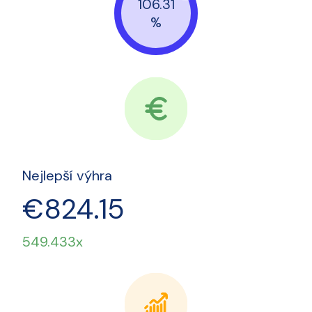
106.31
%
Nejlepší výhra
€824.15
549.433x