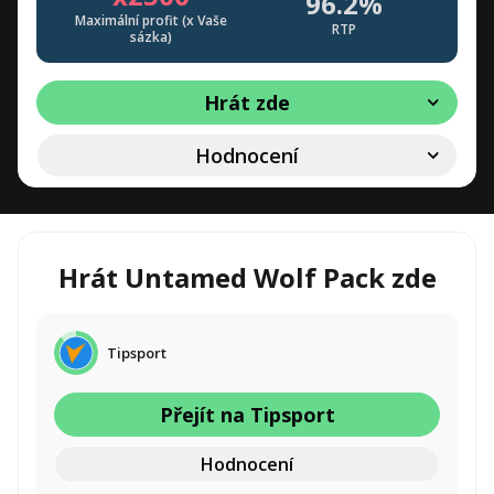
96.2%
Maximální profit (x Vaše
RTP
sázka)
Hrát zde
Hodnocení
Hrát Untamed Wolf Pack zde
Tipsport
Přejít na Tipsport
Hodnocení