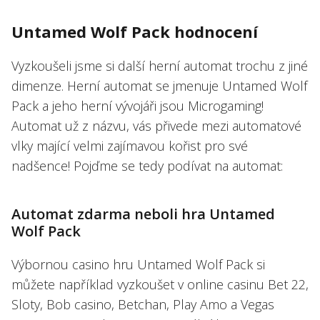
Untamed Wolf Pack hodnocení
Vyzkoušeli jsme si další herní automat trochu z jiné
dimenze. Herní automat se jmenuje Untamed Wolf
Pack a jeho herní vývojáři jsou Microgaming!
Automat už z názvu, vás přivede mezi automatové
vlky mající velmi zajímavou kořist pro své
nadšence! Pojďme se tedy podívat na automat:
Automat zdarma neboli hra Untamed
Wolf Pack
Výbornou casino hru Untamed Wolf Pack si
můžete například vyzkoušet v online casinu Bet 22,
Sloty, Bob casino, Betchan, Play Amo a Vegas