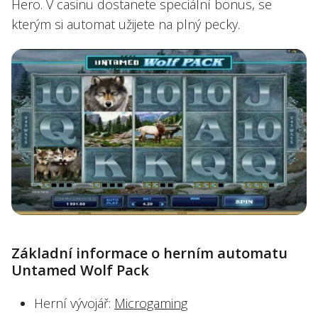
Hero. V casinu dostanete speciální bonus, se
kterým si automat užijete na plný pecky.
Základní informace o herním automatu
Untamed Wolf Pack
Herní vývojář:
Microgaming