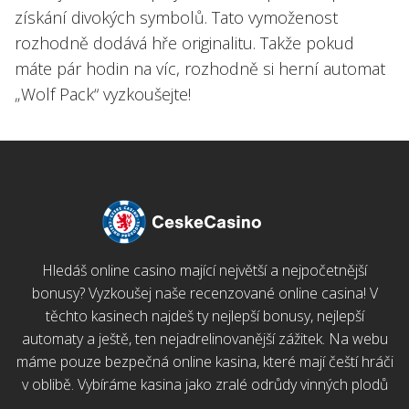
získání divokých symbolů. Tato vymoženost
rozhodně dodává hře originalitu. Takže pokud
máte pár hodin na víc, rozhodně si herní automat
„Wolf Pack“ vyzkoušejte!
Hledáš online casino mající největší a nejpočetnější
bonusy? Vyzkoušej naše recenzované online casina! V
těchto kasinech najdeš ty nejlepší bonusy, nejlepší
automaty a ještě, ten nejadrelinovanější zážitek. Na webu
máme pouze bezpečná online kasina, které mají čeští hráči
v oblibě. Vybíráme kasina jako zralé odrůdy vinných plodů