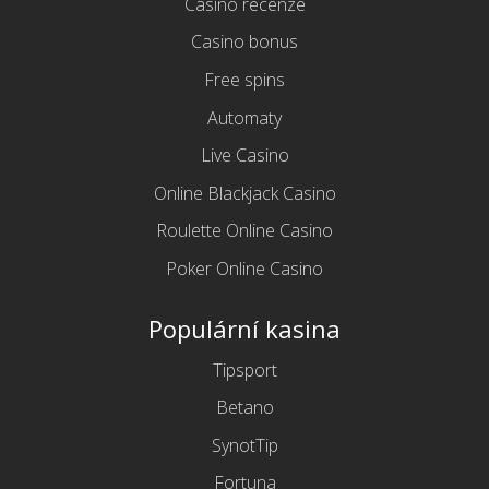
Casino recenze
Casino bonus
Free spins
Automaty
Live Casino
Online Blackjack Casino
Roulette Online Casino
Poker Online Casino
Populární kasina
Tipsport
Betano
SynotTip
Fortuna