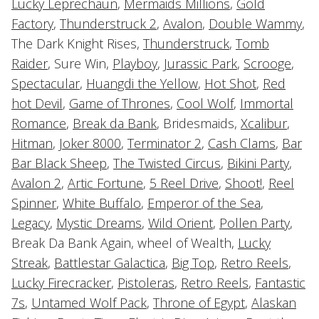
Lucky Leprechaun
,
Mermaids Millions
,
Gold
Factory
,
Thunderstruck 2
,
Avalon
,
Double Wammy
,
The Dark Knight Rises,
Thunderstruck
,
Tomb
Raider
, Sure Win,
Playboy
,
Jurassic Park
,
Scrooge
,
Spectacular
,
Huangdi the Yellow
,
Hot Shot
,
Red
hot Devil
,
Game of Thrones
,
Cool Wolf
,
Immortal
Romance
,
Break da Bank
, Bridesmaids,
Xcalibur
,
Hitman
,
Joker 8000
,
Terminator 2
,
Cash Clams
,
Bar
Bar Black Sheep
,
The Twisted Circus
,
Bikini Party
,
Avalon 2
,
Artic Fortune
,
5 Reel Drive
,
Shoot!
,
Reel
Spinner
,
White Buffalo
,
Emperor of the Sea
,
Legacy
,
Mystic Dreams
,
Wild Orient
,
Pollen Party
,
Break Da Bank Again, wheel of Wealth,
Lucky
Streak
,
Battlestar Galactica
,
Big Top
,
Retro Reels
,
Lucky Firecracker
,
Pistoleras
,
Retro Reels
,
Fantastic
7s
,
Untamed Wolf Pack
,
Throne of Egypt
,
Alaskan