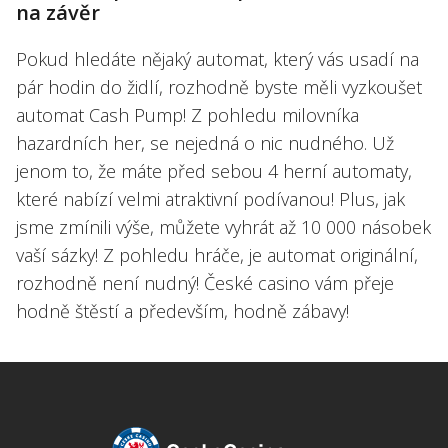
na závěr
Pokud hledáte nějaký automat, který vás usadí na
pár hodin do židlí, rozhodně byste měli vyzkoušet
automat Cash Pump! Z pohledu milovníka
hazardních her, se nejedná o nic nudného. Už
jenom to, že máte před sebou 4 herní automaty,
které nabízí velmi atraktivní podívanou! Plus, jak
jsme zmínili výše, můžete vyhrát až 10 000 násobek
vaší sázky! Z pohledu hráče, je automat originální,
rozhodně není nudný! České casino vám přeje
hodně štěstí a především, hodně zábavy!