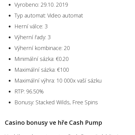
Vyrobeno: 29.10. 2019
Typ automat: Video automat
Herní válce: 3
Výherní řady: 3
Výherní kombinace: 20
Minimální sázka: €0.20
Maximální sázka: €100
Maximální výhra: 10 000x vaší sázku
RTP: 96.50%
Bonusy: Stacked Wilds, Free Spins
Casino bonusy ve hře Cash Pump