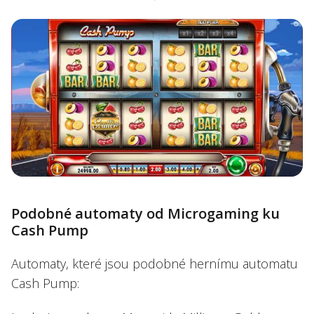
Podobné automaty od Microgaming ku
Cash Pump
Automaty, které jsou podobné hernímu automatu
Cash Pump: