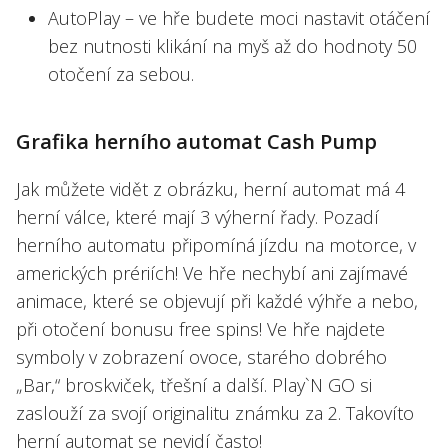
AutoPlay – ve hře budete moci nastavit otáčení
bez nutnosti klikání na myš až do hodnoty 50
otočení za sebou.
Grafika herního automat Cash Pump
Jak můžete vidět z obrázku, herní automat má 4
herní válce, které mají 3 výherní řady. Pozadí
herního automatu připomíná jízdu na motorce, v
amerických prériích! Ve hře nechybí ani zajímavé
animace, které se objevují při každé výhře a nebo,
při otočení bonusu free spins! Ve hře najdete
symboly v zobrazení ovoce, starého dobrého
„Bar,“ broskviček, třešní a další. Play`N GO si
zaslouží za svojí originalitu známku za 2. Takovíto
herní automat se nevidí často!