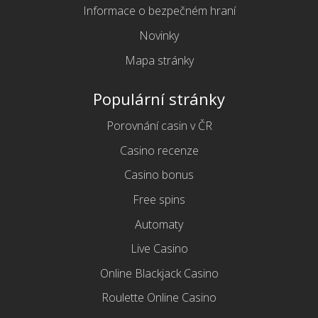
Informace o bezpečném hraní
Novinky
Mapa stránky
Populární stránky
Porovnání casin v ČR
Casino recenze
Casino bonus
Free spins
Automaty
Live Casino
Online Blackjack Casino
Roulette Online Casino