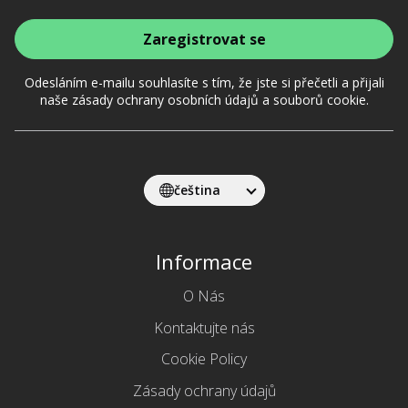
Zaregistrovat se
Odesláním e-mailu souhlasíte s tím, že jste si přečetli a přijali
naše zásady ochrany osobních údajů a souborů cookie.
čeština
Informace
O Nás
Kontaktujte nás
Cookie Policy
Zásady ochrany údajů