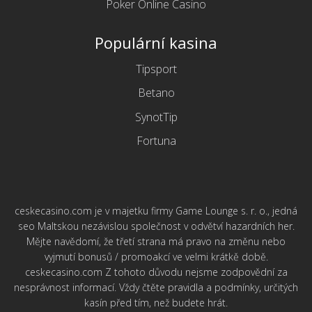
Poker Online Casino
Populární kasina
Tipsport
Betano
SynotTip
Fortuna
ceskecasino.com je v majetku firmy Game Lounge s. r. o., jedná
seo Maltskou nezávislou společnost v odvětví hazardních her.
Mějte navědomí, že třetí strana má pravo na změnu nebo
vyjmutí bonusů / promoakcí ve velmi krátkě době.
ceskecasino.com Z tohoto důvodu nejsme zodpovědní za
nesprávnost informací. Vždy čtěte pravidla a podmínky, určitých
kasín před tím, než budete hrát.