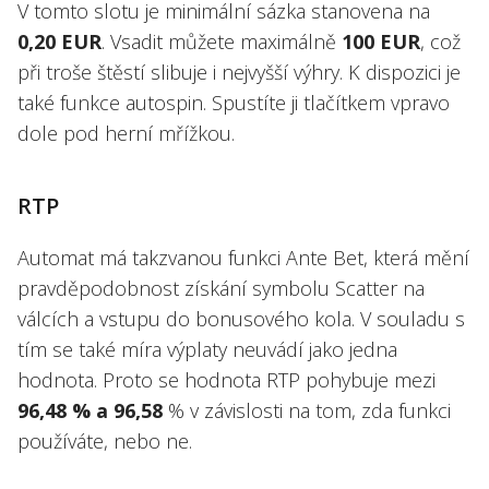
V tomto slotu je minimální sázka stanovena na
0,20 EUR
. Vsadit můžete maximálně
100 EUR
, což
při troše štěstí slibuje i nejvyšší výhry. K dispozici je
také funkce autospin. Spustíte ji tlačítkem vpravo
dole pod herní mřížkou.
RTP
Automat má takzvanou funkci Ante Bet, která mění
pravděpodobnost získání symbolu Scatter na
válcích a vstupu do bonusového kola. V souladu s
tím se také míra výplaty neuvádí jako jedna
hodnota. Proto se hodnota RTP pohybuje mezi
96,48 % a 96,58
% v závislosti na tom, zda funkci
používáte, nebo ne.