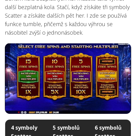
další bezplatná kola. Stačí, když získáte tři symboly
Scatter a získáte dalších pět her. I zde se používá
funkce tumble, přičemž s každou výhrou se
násobitel zvýší o jednonásobek.
4 symboly
5 symbolů
6 symbolů
Scatter
Scatter
Scatter