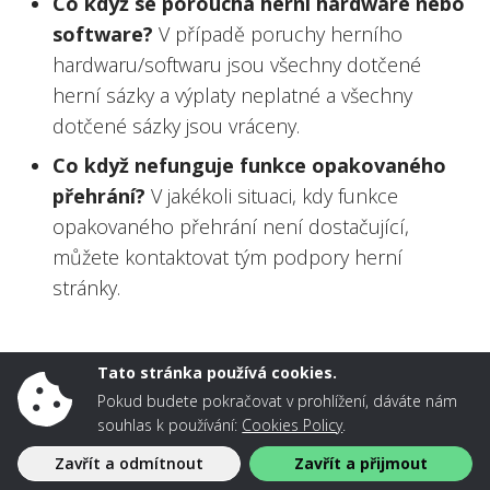
Co když se porouchá herní hardware nebo
software?
V případě poruchy herního
hardwaru/softwaru jsou všechny dotčené
herní sázky a výplaty neplatné a všechny
dotčené sázky jsou vráceny.
Co když nefunguje funkce opakovaného
přehrání?
V jakékoli situaci, kdy funkce
opakovaného přehrání není dostačující,
můžete kontaktovat tým podpory herní
stránky.
Závěr
Tato stránka používá cookies.
Pokud budete pokračovat v prohlížení, dáváte nám
Nakonec vždy záleží na vašich osobních
souhlas k používání:
Cookies Policy
.
preferencích. Nám se hra
Christmas Carol
Zavřít a odmítnout
Zavřít a přijmout
Megaways
líbila a věříme, že má co nabídnout.