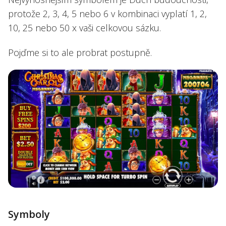
protože 2, 3, 4, 5 nebo 6 v kombinaci vyplatí 1, 2,
10, 25 nebo 50 x vaši celkovou sázku.
Pojďme si to ale probrat postupně.
Symboly