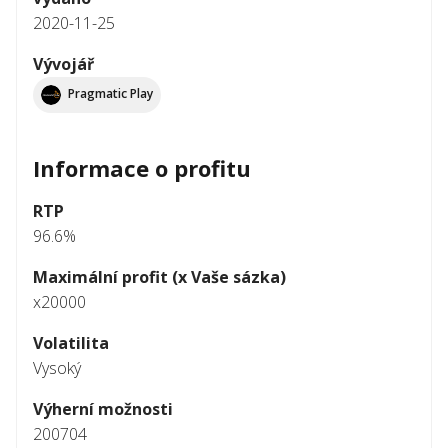
2020-11-25
Vývojář
Pragmatic Play
Informace o profitu
RTP
96.6%
Maximální profit (x Vaše sázka)
x20000
Volatilita
Vysoký
Výherní možnosti
200704