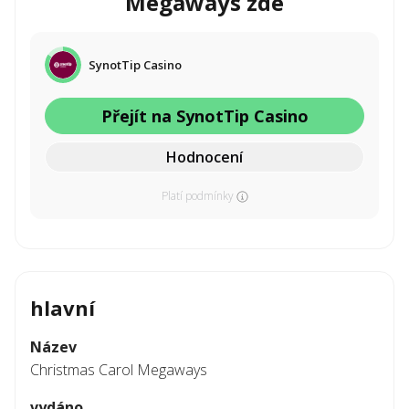
Megaways zde
SynotTip Casino
Přejít na SynotTip Casino
Hodnocení
Platí podmínky
hlavní
Název
Christmas Carol Megaways
vydáno