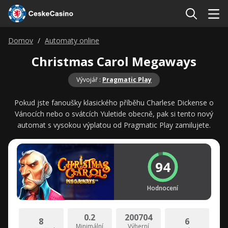
Domov
Automaty online
Christmas Carol Megaways
Vývojář :
Pragmatic Play
Pokud jste fanoušky klasického příběhu Charlese Dickense o
Vánocích nebo o svátcích Yuletide obecně, pak si tento nový
automat s vysokou výplatou od Pragmatic Play zamilujete.
94
Hodnocení
0.2
200704
8
6
Minimální
Výherní