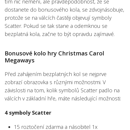
tím nic nemění, ale pravděpodobnost, že se
dostanete do bonusového kola, se zdvojnásobuje,
protože se na válcích častěji objevují symboly
Scatter. Pokud se tak stane a odemknou se
bezplatná kola, začne to být opravdu zajímavé.
Bonusové kolo hry Christmas Carol
Megaways
Před zahájením bezplatných kol se nejprve
zobrazí obrazovka s různými možnostmi. V
závislosti na tom, kolik symbolů Scatter padlo na
válcích v základní hře, máte následující možnosti:
4 symboly Scatter
15 roztočení zdarma a násobitel 1x