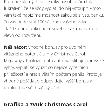
Kolo bezplatných kol je díky násobitelům tak
lukrativní, že se vždy vyplatí do něj vstoupit. Proto
vám také nabízíme možnost zakoupit si vstupenku.
To vás bude stát 100násobek vašeho vkladu.
Tlačítko pro funkci bonusového nákupu najdete
vlevo od rozvržení.
Náš názor:
Vhodné bonusy pro uvolnění
vítězného potenciálu hry Christmas Carol
Megaways. Protože tento automat slibuje obrovské
výhry, vyplatí se využít co nejvíce výherních
příležitostí a hrát s větším počtem peněz. Proto je
vhodné požádat o odpovídající vyšší bonus a
doplnit tak svůj hráčský účet.
Grafika a zvuk Christmas Carol