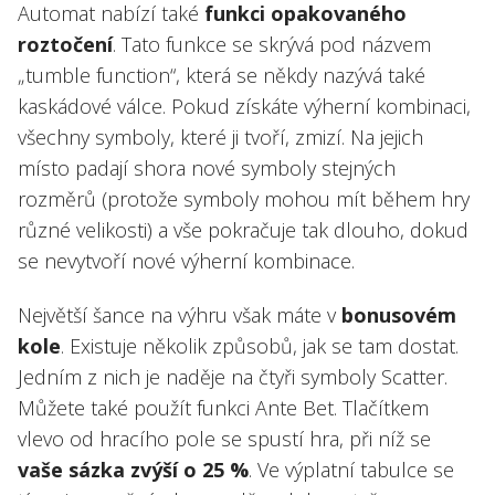
Automat nabízí také
funkci opakovaného
roztočení
. Tato funkce se skrývá pod názvem
„tumble function“, která se někdy nazývá také
kaskádové válce. Pokud získáte výherní kombinaci,
všechny symboly, které ji tvoří, zmizí. Na jejich
místo padají shora nové symboly stejných
rozměrů (protože symboly mohou mít během hry
různé velikosti) a vše pokračuje tak dlouho, dokud
se nevytvoří nové výherní kombinace.
Největší šance na výhru však máte v
bonusovém
kole
. Existuje několik způsobů, jak se tam dostat.
Jedním z nich je naděje na čtyři symboly Scatter.
Můžete také použít funkci Ante Bet. Tlačítkem
vlevo od hracího pole se spustí hra, při níž se
vaše sázka zvýší o 25 %
. Ve výplatní tabulce se