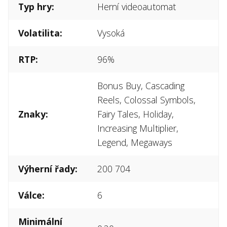
Typ hry:
Herní videoautomat
Volatilita:
Vysoká
RTP:
96%
Bonus Buy, Cascading
Reels, Colossal Symbols,
Znaky:
Fairy Tales, Holiday,
Increasing Multiplier,
Legend, Megaways
Výherní řady:
200 704
Válce:
6
Minimální