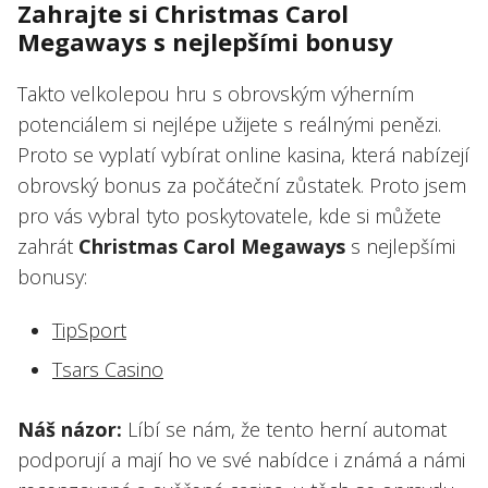
Zahrajte si Christmas Carol
Megaways s nejlepšími bonusy
Takto velkolepou hru s obrovským výherním
potenciálem si nejlépe užijete s reálnými penězi.
Proto se vyplatí vybírat online kasina, která nabízejí
obrovský bonus za počáteční zůstatek. Proto jsem
pro vás vybral tyto poskytovatele, kde si můžete
zahrát
Christmas Carol Megaways
s nejlepšími
bonusy:
TipSport
Tsars Casino
Náš názor:
Líbí se nám, že tento herní automat
podporují a mají ho ve své nabídce i známá a námi