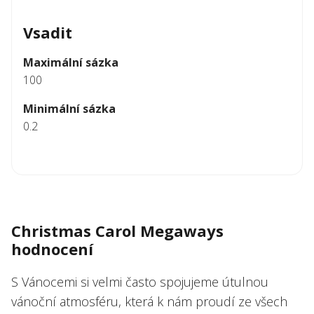
Vsadit
Maximální sázka
100
Minimální sázka
0.2
Christmas Carol Megaways
hodnocení
S Vánocemi si velmi často spojujeme útulnou
vánoční atmosféru, která k nám proudí ze všech