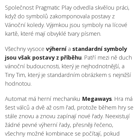
Společnost Pragmatic Play odvedla skvělou práci,
když do symbolů zakomponovala postavy z
Vánoční koledy. Výjimkou jsou symboly na lícové
kartě, které mají obvyklé tvary písmen.
Všechny vysoce
výherní
a
standardní symboly
jsou však postavy z příběhu
. Patří mezi ně duch
vánoční budoucnosti, který je nejhodnotnější, a
Tiny Tim, který je standardním obrázkem s nejnižší
hodnotou.
Automat má herní mechaniku
Megaways
. Hra má
šest válců a dvě až osm řad, protože během hry se
stále znovu a znovu zapínají nové řady. Neexistují
žádné pevné výherní řady, přesněji řečeno,
všechny možné kombinace se počítají, pokud