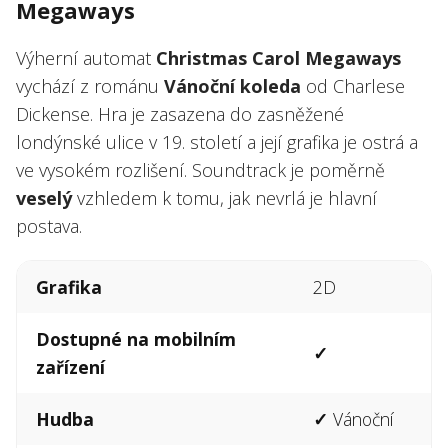
Megaways
Výherní automat
Christmas Carol Megaways
vychází z románu
Vánoční koleda
od Charlese
Dickense. Hra je zasazena do zasněžené
londýnské ulice v 19. století a její grafika je ostrá a
ve vysokém rozlišení. Soundtrack je poměrně
veselý
vzhledem k tomu, jak nevrlá je hlavní
postava.
Grafika
2D
Dostupné na mobilním
✓
zařízení
Hudba
✓
Vánoční