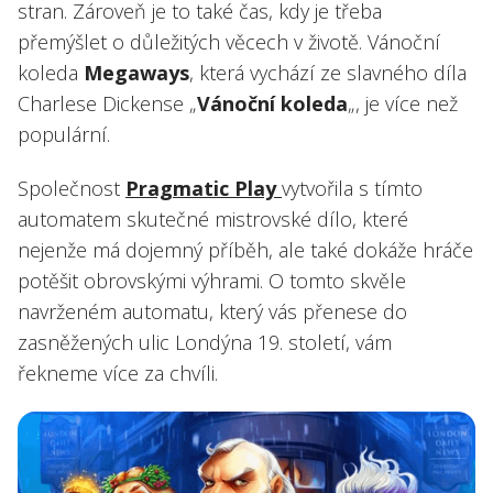
stran. Zároveň je to také čas, kdy je třeba
přemýšlet o důležitých věcech v životě. Vánoční
koleda
Megaways
, která vychází ze slavného díla
Charlese Dickense „
Vánoční koleda
„, je více než
populární.
Společnost
Pragmatic Play
vytvořila s tímto
automatem skutečné mistrovské dílo, které
nejenže má dojemný příběh, ale také dokáže hráče
potěšit obrovskými výhrami. O tomto skvěle
navrženém automatu, který vás přenese do
zasněžených ulic Londýna 19. století, vám
řekneme více za chvíli.