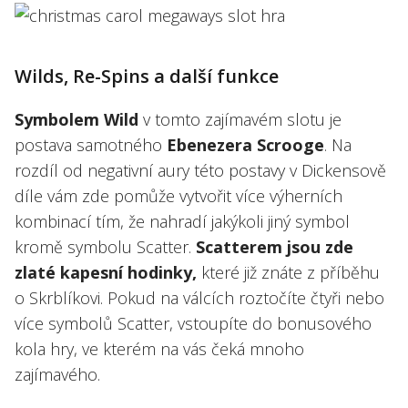
Wilds, Re-Spins a další funkce
Symbolem Wild
v tomto zajímavém slotu je
postava samotného
Ebenezera Scrooge
. Na
rozdíl od negativní aury této postavy v Dickensově
díle vám zde pomůže vytvořit více výherních
kombinací tím, že nahradí jakýkoli jiný symbol
kromě symbolu Scatter.
Scatterem jsou zde
zlaté kapesní hodinky,
které již znáte z příběhu
o Skrblíkovi. Pokud na válcích roztočíte čtyři nebo
více symbolů Scatter, vstoupíte do bonusového
kola hry, ve kterém na vás čeká mnoho
zajímavého.