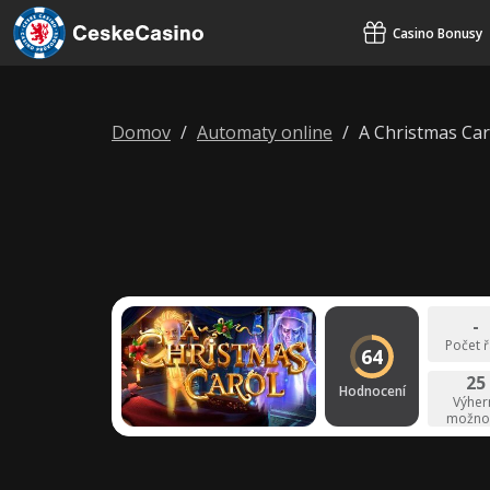
Casino Bonusy
Domov
Automaty online
A Christmas Car
-
Počet 
64
25
Hodnocení
Výher
možno