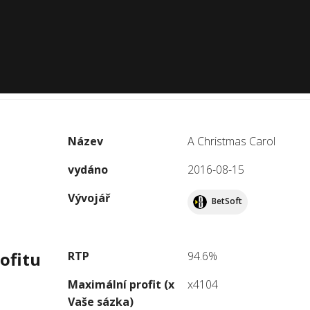
Název
A Christmas Carol
vydáno
2016-08-15
Vývojář
BetSoft
ofitu
RTP
94.6%
Maximální profit (x
x4104
Vaše sázka)