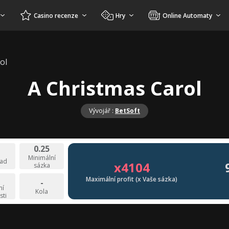
Casino recenze
Hry
Online Automaty
ol
A Christmas Carol
Vývojář :
BetSoft
0.25
Minimální
řad
x4104
sázka
Maximální profit (x Vaše sázka)
-
ní
Kola
sti