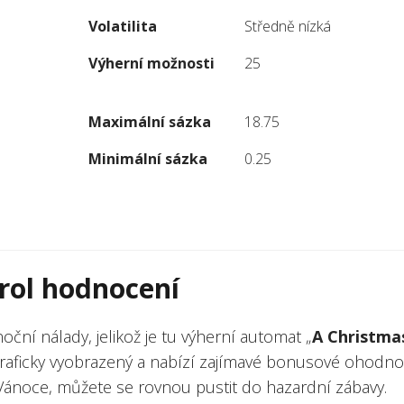
Volatilita
Středně nízká
Výherní možnosti
25
Maximální sázka
18.75
Minimální sázka
0.25
rol hodnocení
oční nálady, jelikož je tu výherní automat „
A Christma
graficky vyobrazený a nabízí zajímavé bonusové ohodno
 Vánoce, můžete se rovnou pustit do hazardní zábavy.