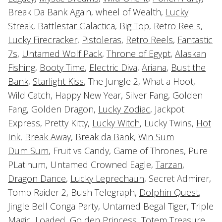
Break Da Bank Again, wheel of Wealth,
Lucky
Streak
,
Battlestar Galactica
,
Big Top
,
Retro Reels
,
Lucky Firecracker
,
Pistoleras
,
Retro Reels
,
Fantastic
7s
,
Untamed Wolf Pack
,
Throne of Egypt
,
Alaskan
Fishing
,
Booty Time
,
Electric Diva
,
Ariana
,
Bust the
Bank,
Starlight Kiss
, The Jungle 2, What a Hoot,
Wild Catch, Happy New Year, Silver Fang, Golden
Fang, Golden Dragon,
Lucky Zodiac
, Jackpot
Express, Pretty Kitty,
Lucky Witch
, Lucky Twins,
Hot
Ink
,
Break Away
,
Break da Bank,
Win Sum
Dum Sum
, Fruit vs Candy, Game of Thrones, Pure
PLatinum, Untamed Crowned Eagle,
Tarzan
,
Dragon Dance
,
Lucky Leprechaun
, Secret Admirer,
Tomb Raider 2, Bush Telegraph,
Dolphin Quest
,
Jingle Bell Conga Party, Untamed Begal Tiger, Triple
Magic, Loaded, Golden Princess, Totem Treasure,