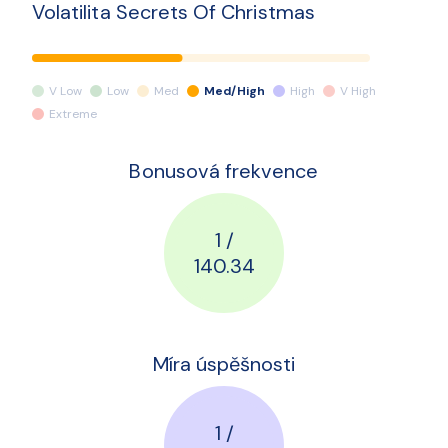
Volatilita Secrets Of Christmas
V Low
Low
Med
Med/High
High
V High
Extreme
Bonusová frekvence
1 /
140.34
Míra úspěšnosti
1 /