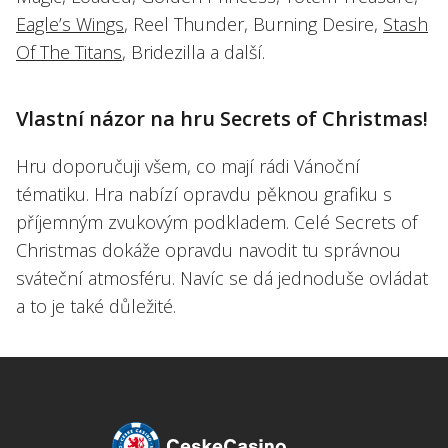
Eagle’s Wings
, Reel Thunder, Burning Desire,
Stash
Of The Titans
, Bridezilla a další.
Vlastní názor na hru Secrets of Christmas!
Hru doporučuji všem, co mají rádi Vánoční
tématiku. Hra nabízí opravdu pěknou grafiku s
příjemným zvukovým podkladem. Celé Secrets of
Christmas dokáže opravdu navodit tu správnou
sváteční atmosféru. Navíc se dá jednoduše ovládat
a to je také důležité.