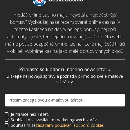
Hledáš online casino mající největší a nejpočetnější
bonusy? Vyzkoušej naše recenzované online casina! V
těchto kasinech najdeš ty nejlepší bonusy, nejlepší
automaty a ještě, ten nejadrelinovanější zážitek. Na webu
máme pouze bezpečná online kasina, které mají čeští hráči
v oblibě. Vybíráme kasina jako zralé odrůdy vinných plodů
Přihlaste se k odběru našeho newsletteru.
Získejte nejnovější zprávy a poznatky přímo do své e-mailové
schránky.
Je mi více než 18 let.
Souhlasím se zasíláním marketingových zpráv.
Souhlasím se
zásadami používání souborů cookie
.