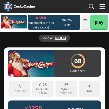
x1250
Domov
Automaty online
96.7%
play
Maximální profit (x
RTP
Secrets of Christmas
Vaše sázka)
Vývojář :
NetEnt
68
Hodnocení
0.25
25
3
5
Minimální
Výherní
Počet řad
Kola
sázka
možnosti
x1250