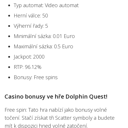
Typ automat: Video automat
Herní válce: 50
Výherní řady: 5
Minimální sázka: 0.01 Euro
Maximální sázka: 0.5 Euro
Jackpot: 2000
RTP: 96.12%
Bonusy: Free spins
Casino bonusy ve hře Dolphin Quest!
Free spin: Tato hra nabízí jako bonusy volné
točení. Stačí získat tři Scatter symboly a budete
mít k dispozici hned volné zatočení.