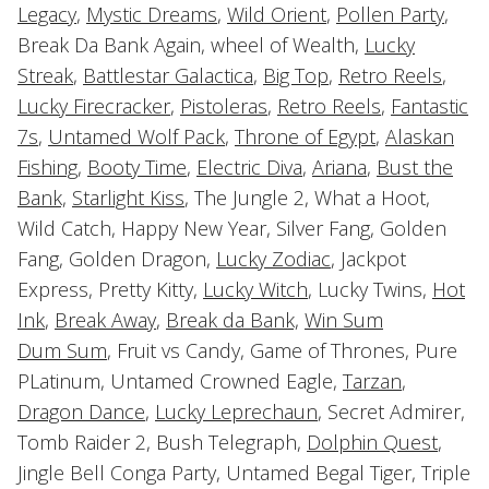
Legacy
,
Mystic Dreams
,
Wild Orient
,
Pollen Party
,
Break Da Bank Again, wheel of Wealth,
Lucky
Streak
,
Battlestar Galactica
,
Big Top
,
Retro Reels
,
Lucky Firecracker
,
Pistoleras
,
Retro Reels
,
Fantastic
7s
,
Untamed Wolf Pack
,
Throne of Egypt
,
Alaskan
Fishing
,
Booty Time
,
Electric Diva
,
Ariana
,
Bust the
Bank,
Starlight Kiss
, The Jungle 2, What a Hoot,
Wild Catch, Happy New Year, Silver Fang, Golden
Fang, Golden Dragon,
Lucky Zodiac
, Jackpot
Express, Pretty Kitty,
Lucky Witch
, Lucky Twins,
Hot
Ink
,
Break Away
,
Break da Bank,
Win Sum
Dum Sum
, Fruit vs Candy, Game of Thrones, Pure
PLatinum, Untamed Crowned Eagle,
Tarzan
,
Dragon Dance
,
Lucky Leprechaun
, Secret Admirer,
Tomb Raider 2, Bush Telegraph,
Dolphin Quest
,
Jingle Bell Conga Party, Untamed Begal Tiger, Triple