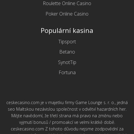
Roulette Online Casino
Poker Online Casino
Populární kasina
Tipsport
Betano
SynotTip
Fortuna
ceskecasino.com je v majetku firmy Game Lounge s. r. o., jedná
seo Maltskou nezávislou společnost v odvětví hazardních her.
Mějte navědomí, že třetí strana má pravo na změnu nebo
vyjmutí bonusů / promoakcí ve velmi krátkě době.
ceskecasino.com Z tohoto důvodu nejsme zodpovědní za