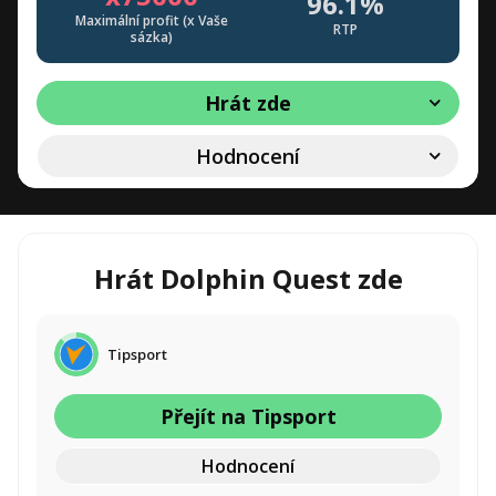
96.1%
Maximální profit (x Vaše
RTP
sázka)
Hrát zde
Hodnocení
Hrát Dolphin Quest zde
Tipsport
Přejít na Tipsport
Hodnocení