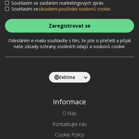
Souhlasím se zasíláním marketingových zpráv.
Souhlasím se
zásadami používání souborů cookie
.
Zaregistrovat se
Odesláním e-mailu souhlasíte s tím, že jste si přečetli a přijali
naše zásady ochrany osobních údajů a souborů cookie.
čeština
Informace
O Nás
Kontaktujte nás
Cookie Policy