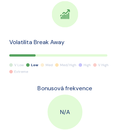
Volatilita Break Away
V Low
Low
Med
Med/High
High
V High
Extreme
Bonusová frekvence
N/A