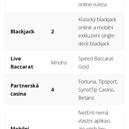
online ruleta
Klasický blackjack
online a mobilní
Blackjack
2
exkluzivní single-
deck blackjack
Live
Speed ​​Baccarat
Mnoho
Baccarat
Gold
Fortuna, Tipsport,
Partnerská
4
SynotTip Casino,
casina
Betano
NetEnt nemá
vlastní aplikaci,
Mobilní
ale jejich hry