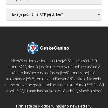
Jaké je průměrné RTP jejich her?
Hledáš online casino mající největší a nejpočetnější
bonusy? Vyzkoušej naše recenzované online casina! V
těchto kasinech najdeš ty nejlepší bonusy, nejlepší
automaty a ještě, ten nejadrelinovanější zážitek. Na webu
máme pouze bezpečná online kasina, které mají čeští hráči
v oblibě. Vybíráme kasina jako zralé odrůdy vinných plodů
Přihlaste se k odběru našeho newsletteru.