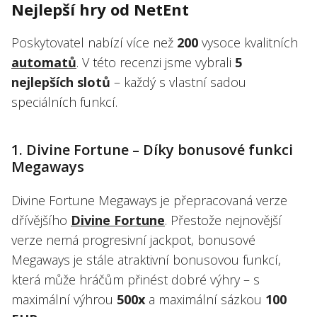
Nejlepší hry od NetEnt
Poskytovatel nabízí více než
200
vysoce kvalitních
automatů
. V této recenzi jsme vybrali
5
nejlepších slotů
– každý s vlastní sadou
speciálních funkcí.
1. Divine Fortune – Díky bonusové funkci
Megaways
Divine Fortune Megaways je přepracovaná verze
dřívějšího
Divine Fortune
. Přestože nejnovější
verze nemá progresivní jackpot, bonusové
Megaways je stále atraktivní bonusovou funkcí,
která může hráčům přinést dobré výhry – s
maximální výhrou
500x
a maximální sázkou
100