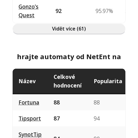
Gonzo’s
92
95.97%
x250
Quest
Vidět více (61)
hrajte automaty od NetEnt na
Celkové
Název
Popularita
P
hodnocení
Fortuna
88
88
8
Tipsport
87
94
7
SynotTip