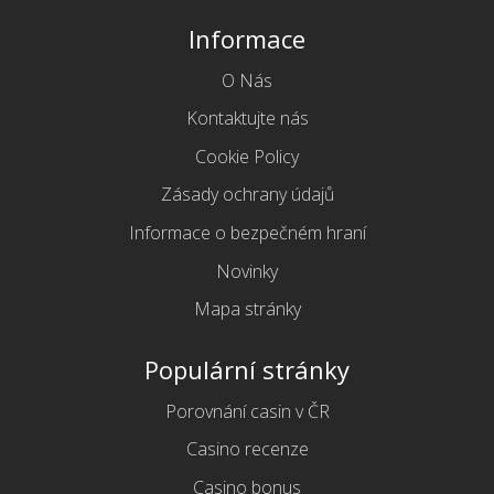
Informace
O Nás
Kontaktujte nás
Cookie Policy
Zásady ochrany údajů
Informace o bezpečném hraní
Novinky
Mapa stránky
Populární stránky
Porovnání casin v ČR
Casino recenze
Casino bonus