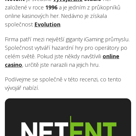
založené v roce
1996
a je jedním z průkopníků
online kasinových her. Nedávno je získala
společnost
Evolution
.
Firma patří mezi největší giganty iGaming průmyslu.
Společnost vytváří hazardní hry pro operátory po
celém světě. Pokud jste někdy navštívili
online
casino
, určitě jste narazili na jejich hru.
Podívejme se společně v této recenzi, co tento
vývojář nabízí.