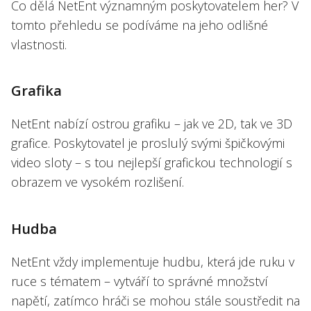
Co dělá NetEnt významným poskytovatelem her? V
tomto přehledu se podíváme na jeho odlišné
vlastnosti.
Grafika
NetEnt nabízí ostrou grafiku – jak ve 2D, tak ve 3D
grafice. Poskytovatel je proslulý svými špičkovými
video sloty – s tou nejlepší grafickou technologií s
obrazem ve vysokém rozlišení.
Hudba
NetEnt vždy implementuje hudbu, která jde ruku v
ruce s tématem – vytváří to správné množství
napětí, zatímco hráči se mohou stále soustředit na