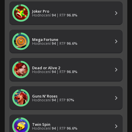
Joker Pro
Hodnocení
94
| RTP
96.8%
Mega Fortune
Hodnocení
94
| RTP
96.6%
Dead or Alive 2
Hodnocení
94
| RTP
96.8%
Guns N’ Roses
Hodnocení
94
| RTP
97%
Twin Spin
Hodnocení
94
| RTP
96.6%