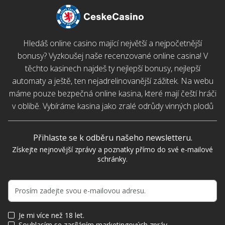
Hledáš online casino mající největší a nejpočetnější
bonusy? Vyzkoušej naše recenzované online casina! V
těchto kasinech najdeš ty nejlepší bonusy, nejlepší
automaty a ještě, ten nejadrelinovanější zážitek. Na webu
máme pouze bezpečná online kasina, které mají čeští hráči
v oblibě. Vybíráme kasina jako zralé odrůdy vinných plodů
Přihlaste se k odběru našeho newsletteru.
Získejte nejnovější zprávy a poznatky přímo do své e-mailové
schránky.
Je mi více než 18 let.
Souhlasím se zasíláním marketingových zpráv.