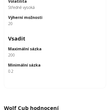
Volatilita
Středně vysoká
Výherní možnosti
20
Vsadit
Maximální sázka
200
Minimální sázka
0.2
Wolf Cub hodnocení