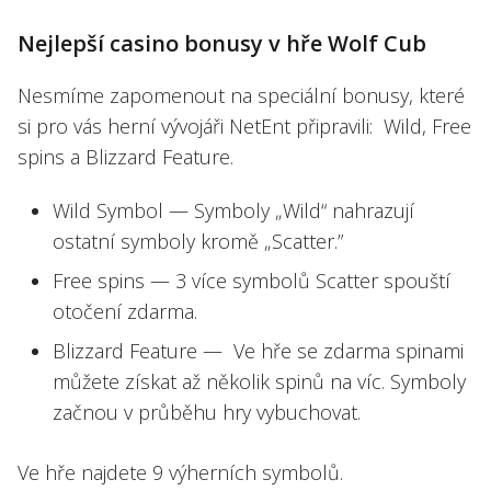
Nejlepší casino bonusy v hře Wolf Cub
Nesmíme zapomenout na speciální bonusy, které
si pro vás herní vývojáři NetEnt připravili: Wild, Free
spins a Blizzard Feature.
Wild Symbol — Symboly „Wild“ nahrazují
ostatní symboly kromě „Scatter.”
Free spins — 3 více symbolů Scatter spouští
otočení zdarma.
Blizzard Feature — Ve hře se zdarma spinami
můžete získat až několik spinů na víc. Symboly
začnou v průběhu hry vybuchovat.
Ve hře najdete 9 výherních symbolů.