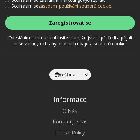
Souhlasím se
zásadami používání souborů cookie
.
Zaregistrovat se
Odesláním e-mailu souhlasíte s tím, že jste si přečetli a přijali
naše zásady ochrany osobních údajů a souborů cookie.
čeština
Informace
O Nás
Kontaktujte nás
Cookie Policy