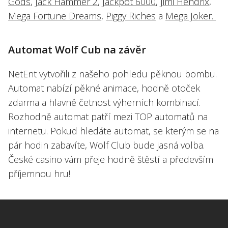
Gods
,
Jack Hammer 2
,
Jackpot 6000
,
Jimi Hendrix
,
Mega Fortune Dreams
,
Piggy Riches
a
Mega Joker.
Automat Wolf Cub na závěr
NetEnt vytvořili z našeho pohledu pěknou bombu.
Automat nabízí pěkné animace, hodně otoček
zdarma a hlavně četnost výherních kombinací.
Rozhodně automat patří mezi TOP automatů na
internetu. Pokud hledáte automat, se kterým se na
pár hodin zabavíte, Wolf Club bude jasná volba.
České casino vám přeje hodně štěstí a především
příjemnou hru!