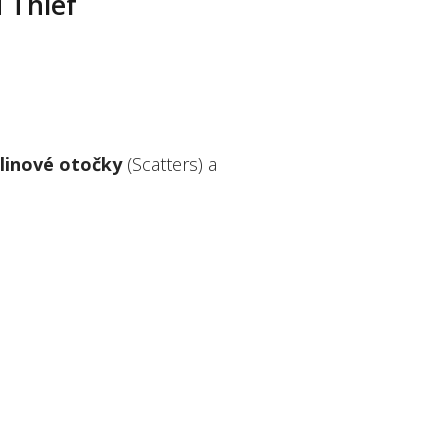
 Thief
linové otočky
(Scatters) a