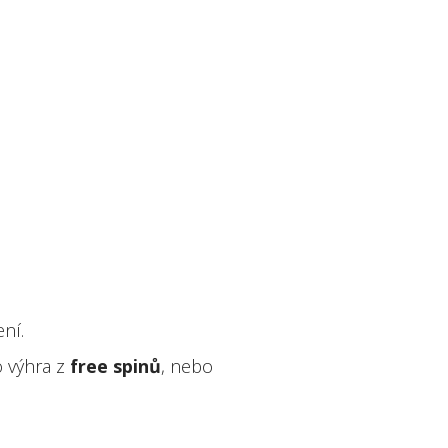
ní.
o výhra z
free spinů
, nebo