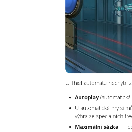
U Thief automatu nechybí zák
Autoplay
(automatická 
U automatické hry si mů
výhra ze speciálních fr
Maximální sázka
— jed