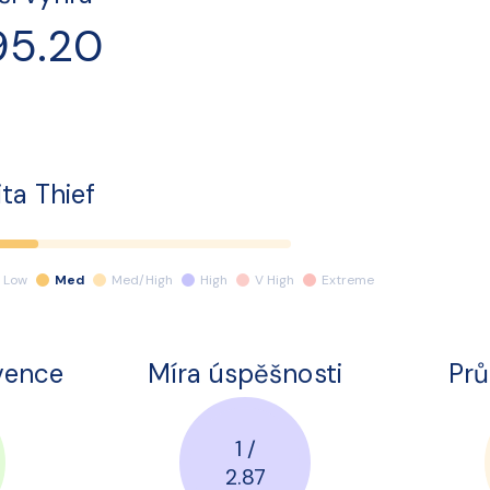
5.20
ita Thief
Low
Med
Med/High
High
V High
Extreme
vence
Míra úspěšnosti
Pr
1 /
2.87