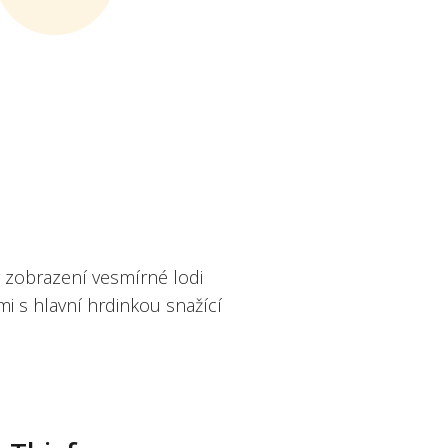
v zobrazení vesmírné lodi
 s hlavní hrdinkou snažící