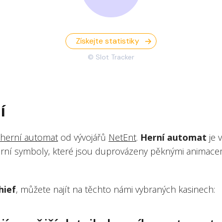
Získejte statistiky
© Slot Tracker
í
herní automat
od vývojářů
NetEnt
.
Herní automat
je 
ní symboly, které jsou duprovázeny pěknými animacemi
hief
, můžete najít na těchto námi vybraných kasinech: