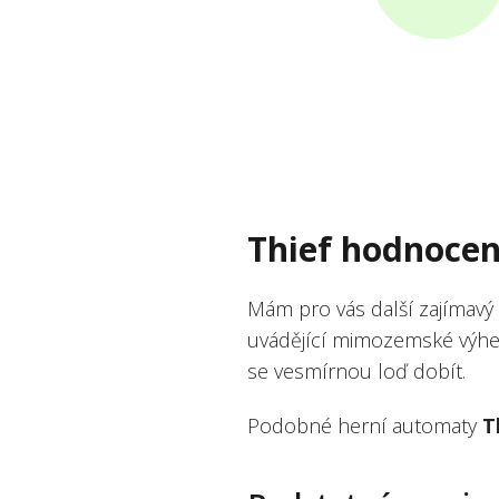
Thief hodnocen
Mám pro vás další zajímavý
uvádějící mimozemské výher
se vesmírnou loď dobít.
Podobné herní automaty
T