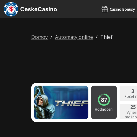
Casino Bonusy
Domov
Automaty online
Thief
3
Počet 
87
25
Hodnocení
Výher
možno