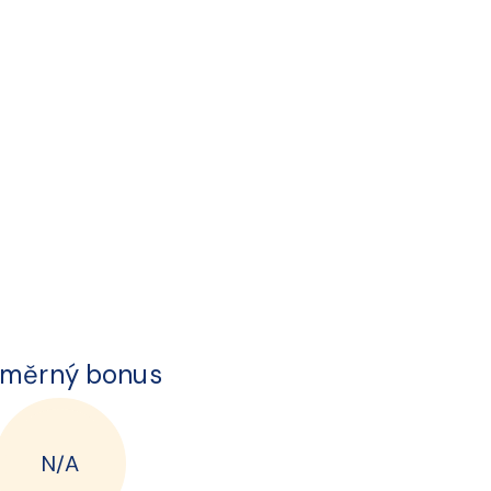
ůměrný bonus
N/A