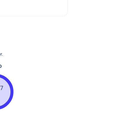
r.
P
87