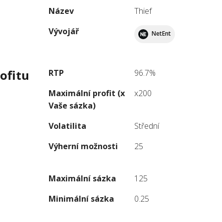
Název
Thief
Vývojář
NetEnt
ofitu
RTP
96.7%
Maximální profit (x
x200
Vaše sázka)
Volatilita
Střední
Výherní možnosti
25
Maximální sázka
125
Minimální sázka
0.25