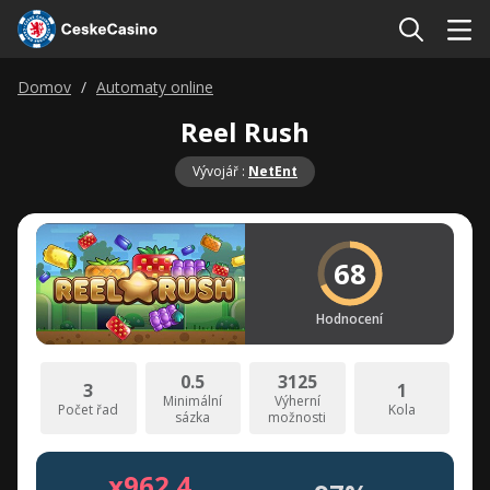
Domov
Automaty online
Reel Rush
Vývojář :
NetEnt
68
Hodnocení
0.5
3125
3
1
Minimální
Výherní
Počet řad
Kola
sázka
možnosti
x962.4