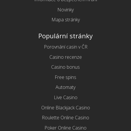
Novinky
Mapa stránky
Populární stránky
Porovnání casin v ČR
Casino recenze
Casino bonus
Free spins
Automaty
Live Casino
Online Blackjack Casino
Roulette Online Casino
Poker Online Casino