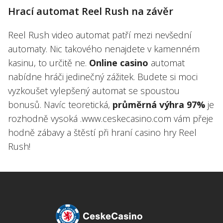
Hrací automat Reel Rush na závěr
Reel Rush video automat patří mezi nevšední
automaty. Nic takového nenajdete v kamenném
kasinu, to určitě ne.
Online casino
automat
nabídne hráči jedinečný zážitek. Budete si moci
vyzkoušet vylepšený automat se spoustou
bonusů. Navíc teoretická,
průměrná výhra 97%
je
rozhodně vysoká .www.ceskecasino.com vám přeje
hodně zábavy a štěstí při hraní casino hry Reel
Rush!