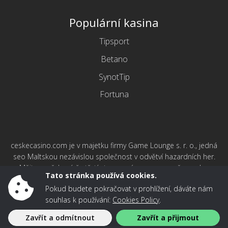
Populární kasina
Tipsport
Betano
SynotTip
Fortuna
ceskecasino.com je v majetku firmy Game Lounge s. r. o., jedná
seo Maltskou nezávislou společnost v odvětví hazardních her.
Mějte navědomí, že třetí strana má pravo na změnu nebo
Tato stránka používá cookies.
vyjmutí bonusů / promoakcí ve velmi krátkě době.
Pokud budete pokračovat v prohlížení, dáváte nám
ceskecasino.com Z tohoto důvodu nejsme zodpovědní za
souhlas k používání:
Cookies Policy
.
nesprávnost informací. Vždy čtěte pravidla a podmínky, určitých
kasín před tím, než budete hrát.
Zavřít a odmítnout
Zavřít a přijmout