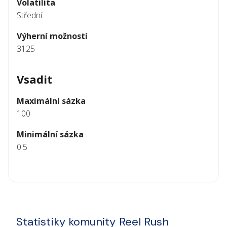
Volatilita
Střední
Výherní možnosti
3125
Vsadit
Maximální sázka
100
Minimální sázka
0.5
Statistiky komunity Reel Rush