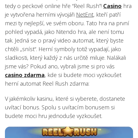
tedy o peckové online hře “Reel Rush”!
Casino
hra
je vytvořena herními vývojáři
NetEnt
, kteří patří
mezi ty nejlepší, ve svém oboru. Tato hra na první
pohled vypadá, jako Nitendo hra, ale není tomu
tak. Jedná se o pravý video automat, který byste
chtěli „sníst“. Herní symboly totiž vypadají, jako
sladkosti, který každý z nás určitě miluje. Nalákali
jsme vás? Pokud ano, vybrali jsme si pro vás
casino zdarma
, kde si budete moci vyzkoušet
herní automat Reel Rush zdarma:
V jakémkoliv kasinu, které si vyberete, dostanete
uvítací bonus. Spolu s uvítacím bonusem si
budete moci hru jednoduše vyzkoušet.