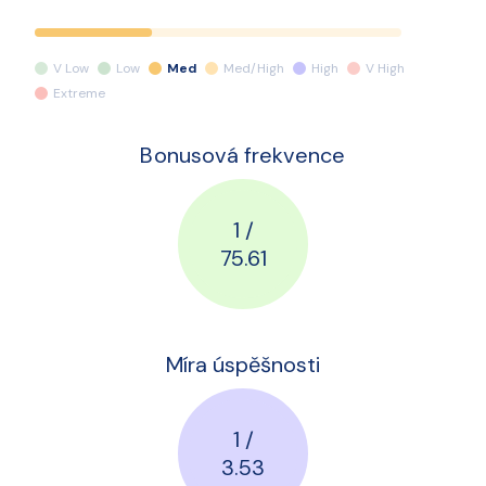
V Low
Low
Med
Med/High
High
V High
Extreme
Bonusová frekvence
1 /
75.61
Míra úspěšnosti
1 /
3.53