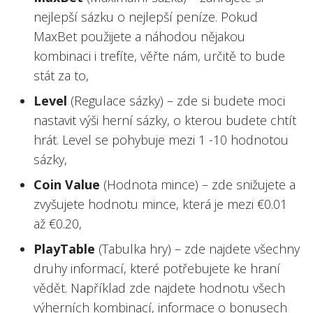
nejlepší sázku o nejlepší peníze. Pokud
MaxBet použijete a náhodou nějakou
kombinaci i trefíte, věřte nám, určitě to bude
stát za to,
Level
(Regulace sázky) – zde si budete moci
nastavit výši herní sázky, o kterou budete chtít
hrát. Level se pohybuje mezi 1 -10 hodnotou
sázky,
Coin Value
(Hodnota mince) – zde snižujete a
zvyšujete hodnotu mince, která je mezi €0.01
až €0.20,
PlayTable
(Tabulka hry) – zde najdete všechny
druhy informací, které potřebujete ke hraní
vědět. Například zde najdete hodnotu všech
výherních kombinací, informace o bonusech