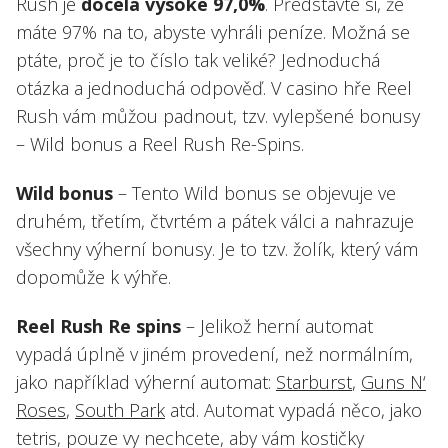
Rush je
docela vysoké 97,0%
. Představte si, že
máte 97% na to, abyste vyhráli peníze. Možná se
ptáte, proč je to číslo tak veliké? Jednoduchá
otázka a jednoduchá odpověď. V casino hře Reel
Rush vám můžou padnout, tzv. vylepšené bonusy
– Wild bonus a Reel Rush Re-Spins.
Wild bonus
– Tento Wild bonus se objevuje ve
druhém, třetím, čtvrtém a pátek válci a nahrazuje
všechny výherní bonusy. Je to tzv. žolík, který vám
dopomůže k výhře.
Reel Rush Re spins
– Jelikož herní automat
vypadá úplně v jiném provedení, než normálním,
jako například výherní automat:
Starburst
,
Guns N‘
Roses
,
South Park
atd. Automat vypadá něco, jako
tetris, pouze vy nechcete, aby vám kostičky