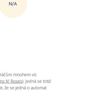
N/A
 hráčům mnohem víc
ns N’ Roses
). Jedná se totiž
it, že se jedná o automat