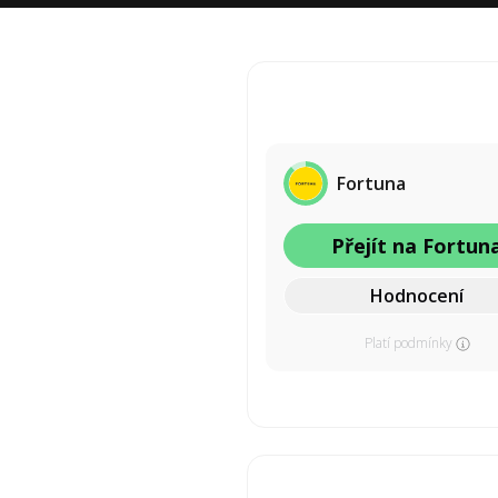
Fortuna
Přejít na Fortun
Hodnocení
Platí podmínky