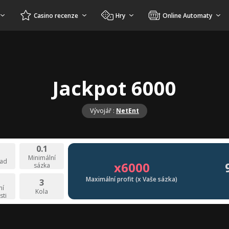
Casino recenze
Hry
Online Automaty
Jackpot 6000
Vývojář :
NetEnt
0.1
Minimální
řad
x6000
sázka
Maximální profit (x Vaše sázka)
3
ní
Kola
sti