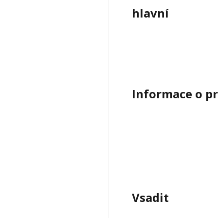
hlavní
Informace o pr
Vsadit