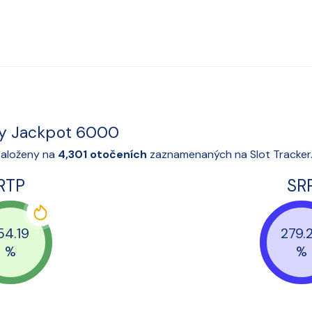
ity Jackpot 6000
 založeny na
4,301 otočeních
zaznamenaných na Slot Tracker
RTP
SR
54.19
279.
%
%