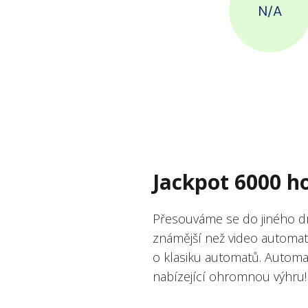
N/A
Jackpot 6000 h
Přesouváme se do jiného d
známější než video automat
o klasiku automatů. Automa
nabízející ohromnou výhru