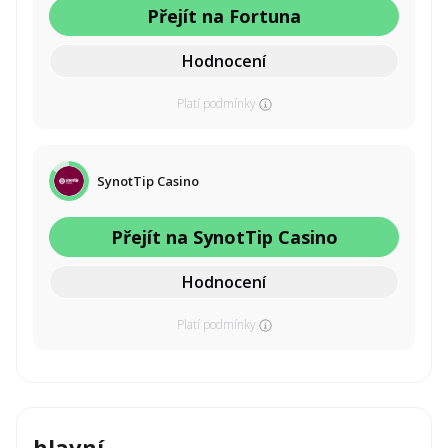
Přejít na Fortuna
Hodnocení
Platí podmínky
SynotTip Casino
Přejít na SynotTip Casino
Hodnocení
Platí podmínky
hlavní