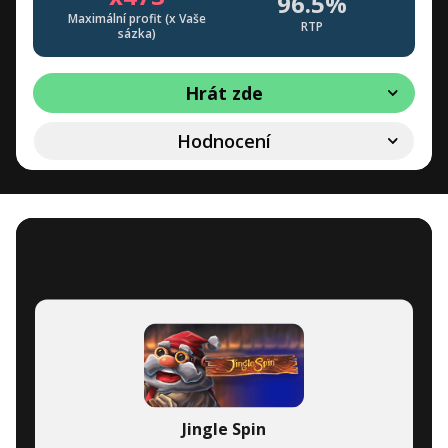
96.5%
Maximální profit (x Vaše
RTP
sázka)
Hrát zde
Hodnocení
Jingle Spin