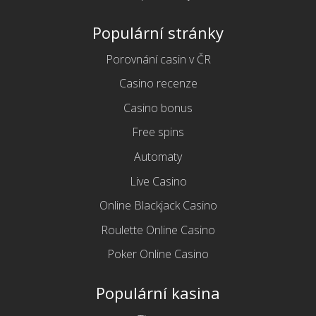
Populární stránky
Porovnání casin v ČR
Casino recenze
Casino bonus
Free spins
Automaty
Live Casino
Online Blackjack Casino
Roulette Online Casino
Poker Online Casino
Populární kasina