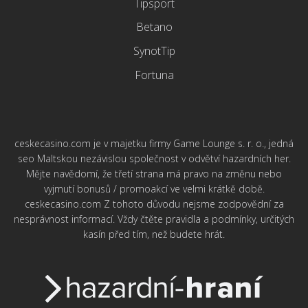
Tipsport
Betano
SynotTip
Fortuna
ceskecasino.com je v majetku firmy Game Lounge s. r. o., jedná
seo Maltskou nezávislou společnost v odvětví hazardních her.
Mějte navědomí, že třetí strana má pravo na změnu nebo
vyjmutí bonusů / promoakcí ve velmi krátkě době.
ceskecasino.com Z tohoto důvodu nejsme zodpovědní za
nesprávnost informací. Vždy čtěte pravidla a podmínky, určitých
kasín před tím, než budete hrát.