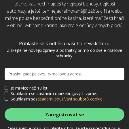
těchto kasinech najdeš ty nejlepší bonusy, nejlepší
automaty a ještě, ten nejadrelinovanější zážitek. Na webu
máme pouze bezpečná online kasina, které mají čeští hráči
v oblibě. Vybíráme kasina jako zralé odrůdy vinných plodů
Přihlaste se k odběru našeho newsletteru.
Získejte nejnovější zprávy a poznatky přímo do své e-mailové
schránky.
Je mi více než 18 let.
Souhlasím se zasíláním marketingových zpráv.
Souhlasím se
zásadami používání souborů cookie
.
Zaregistrovat se
Odesláním e-mailu souhlasíte s tím, že jste si přečetli a přijali