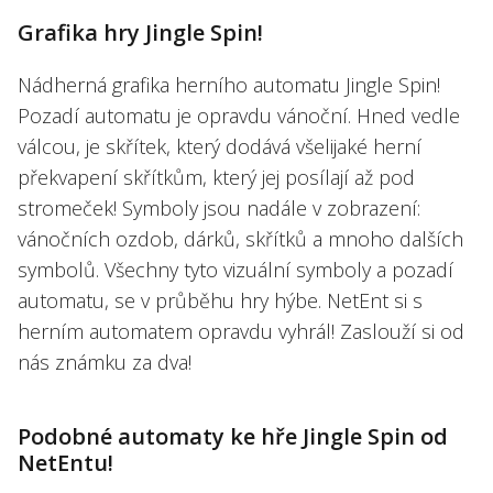
Grafika hry Jingle Spin!
Nádherná grafika herního automatu Jingle Spin!
Pozadí automatu je opravdu vánoční. Hned vedle
válcou, je skřítek, který dodává všelijaké herní
překvapení skřítkům, který jej posílají až pod
stromeček! Symboly jsou nadále v zobrazení:
vánočních ozdob, dárků, skřítků a mnoho dalších
symbolů. Všechny tyto vizuální symboly a pozadí
automatu, se v průběhu hry hýbe. NetEnt si s
herním automatem opravdu vyhrál! Zaslouží si od
nás známku za dva!
Podobné automaty ke hře Jingle Spin od
NetEntu!