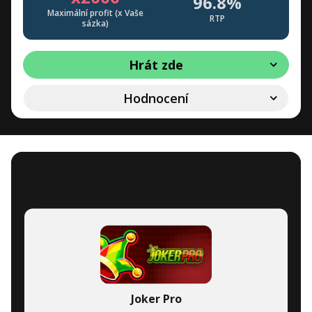
96.8%
Maximální profit (x Vaše
RTP
sázka)
Hrát zde
Hodnocení
Joker Pro