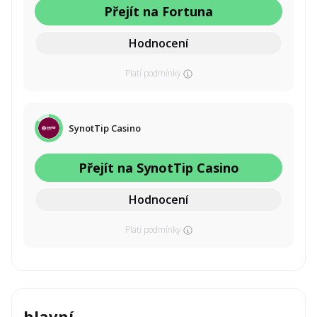
Přejít na Fortuna
Hodnocení
Platí podmínky
SynotTip Casino
Přejít na SynotTip Casino
Hodnocení
Platí podmínky
hlavní