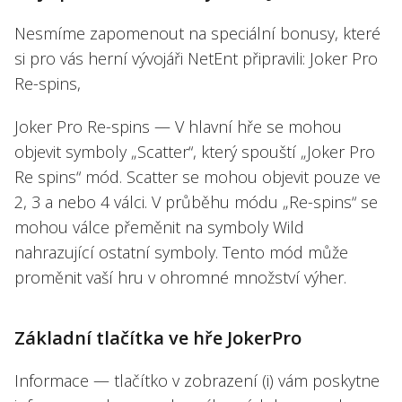
Nesmíme zapomenout na speciální bonusy, které
si pro vás herní vývojáři NetEnt připravili: Joker Pro
Re-spins,
Joker Pro Re-spins — V hlavní hře se mohou
objevit symboly „Scatter“, který spouští „Joker Pro
Re spins“ mód. Scatter se mohou objevit pouze ve
2, 3 a nebo 4 válci. V průběhu módu „Re-spins“ se
mohou válce přeměnit na symboly Wild
nahrazující ostatní symboly. Tento mód může
proměnit vaší hru v ohromné množství výher.
Základní tlačítka ve hře JokerPro
Informace — tlačítko v zobrazení (i) vám poskytne