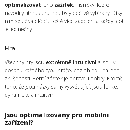
optimalizovat
jeho
zážitek
. Písničky, které
navodily atmosféru her, byly pečlivě vybírány. Díky
nim se uživatelé cítí ještě více zapojeni a každý slot
je jedinečný.
Hra
Všechny hry jsou
extrémně
intuitivní
a jsou v
dosahu každého typu hráče, bez ohledu na jeho
zkušenosti. Herní zážitek je opravdu dobrý. Kromě
toho, že jsou názvy samy vysvětlující, jsou lehké,
dynamické a intuitivní.
Jsou optimalizovány pro mobilní
zařízení?