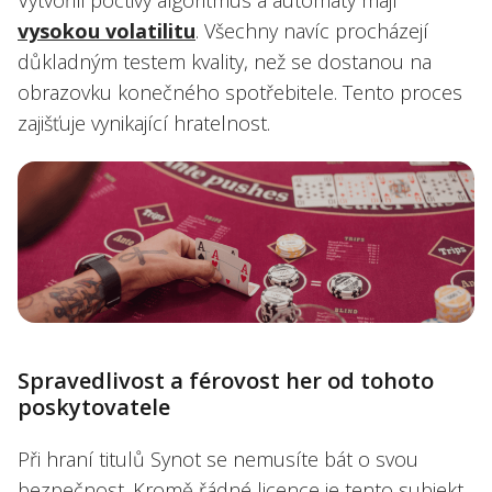
vysokou volatilitu
. Všechny navíc procházejí
důkladným testem kvality, než se dostanou na
obrazovku konečného spotřebitele. Tento proces
zajišťuje vynikající hratelnost.
Spravedlivost a férovost her od tohoto
poskytovatele
Při hraní titulů Synot se nemusíte bát o svou
bezpečnost. Kromě řádné licence je tento subjekt