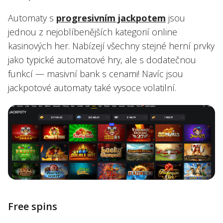
Automaty s
progresivním jackpotem
jsou
jednou z nejoblíbenějších kategorií online
kasinových her. Nabízejí všechny stejné herní prvky
jako typické automatové hry, ale s dodatečnou
funkcí — masivní bank s cenami! Navíc jsou
jackpotové automaty také vysoce volatilní.
Free spins