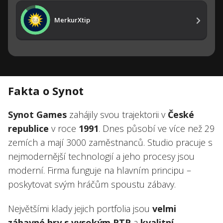
MerkurXtip
Fakta o Synot
Synot Games
zahájily svou trajektorii v
České
republice
v roce
1991
. Dnes působí ve více než 29
zemích a mají 3000 zaměstnanců. Studio pracuje s
nejmodernější technologií a jeho procesy jsou
moderní. Firma funguje na hlavním principu –
poskytovat svým hráčům spoustu zábavy.
Největšími klady jejich portfolia jsou
velmi
zábavné hry s vysokým RTP
a
kvalitní