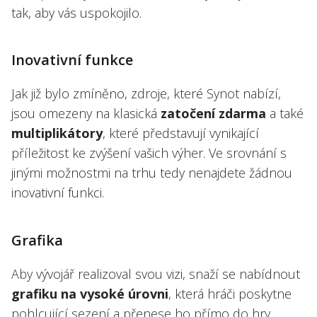
tak, aby vás uspokojilo.
Inovativní funkce
Jak již bylo zmíněno, zdroje, které Synot nabízí,
jsou omezeny na klasická
zatočení zdarma
a také
multiplikátory
, které představují vynikající
příležitost ke zvýšení vašich výher. Ve srovnání s
jinými možnostmi na trhu tedy nenajdete žádnou
inovativní funkci.
Grafika
Aby vývojář realizoval svou vizi, snaží se nabídnout
grafiku na vysoké úrovni
, která hráči poskytne
pohlcující sezení a přenese ho přímo do hry.