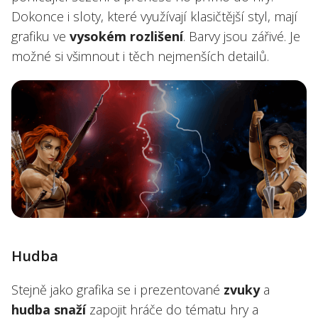
Dokonce i sloty, které využívají klasičtější styl, mají
grafiku ve
vysokém rozlišení
. Barvy jsou zářivé. Je
možné si všimnout i těch nejmenších detailů.
Hudba
Stejně jako grafika se i prezentované
zvuky
a
hudba
snaží
zapojit hráče do tématu hry a