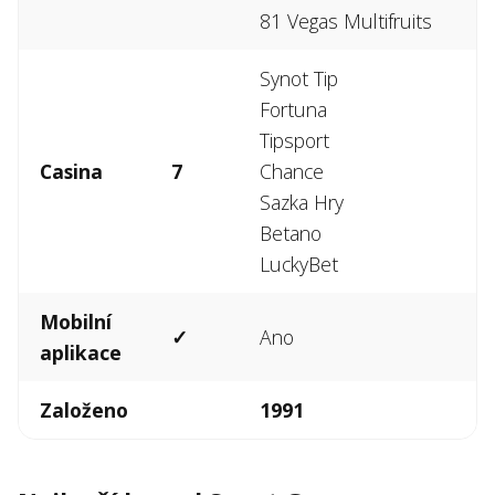
81 Vegas Multifruits
Synot Tip
Fortuna
Tipsport
Casina
7
Chance
Sazka Hry
Betano
LuckyBet
Mobilní
✓
Ano
aplikace
Založeno
1991