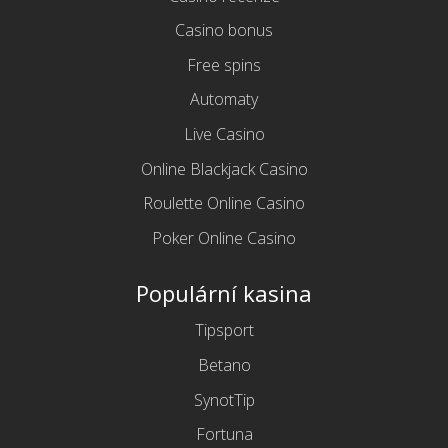
Casino bonus
Free spins
Automaty
Live Casino
Online Blackjack Casino
Roulette Online Casino
Poker Online Casino
Populární kasina
Tipsport
Betano
SynotTip
Fortuna