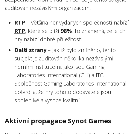
auditován nezávislými organizacemi.
RTP
– Většina her vydaných společností nabízí
RTP
, které se blíží
98%
. To znamená, že jejich
hry nabízí dobré příležitosti.
Další strany
– Jak již bylo zmíněno, tento
subjekt je auditován několika nezávislými
herními institucemi, jako jsou Gaming
Laboratories International (GLI) a ITC.
Společnost Gaming Laboratories International
potvrdila, že hry tohoto dodavatele jsou
spolehlivé a vysoce kvalitní.
Aktivní propagace Synot Games