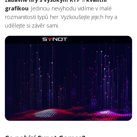
grafikou
. Jedinou nevýhodu vidíme v malé
rozmanitosti typů her. Vyzkoušejte jejich hry a
udělejte si závěr sami.