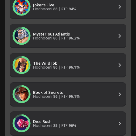
Joker’s Five
Hodnocení
88
| RTP
94%
Mysterious Atlantis
Hodnocení
86
| RTP
96.2%
The Wild Job
Hodnocení
86
| RTP
96.1%
Book of Secrets
Hodnocení
86
| RTP
96.1%
Dice Rush
Hodnocení
85
| RTP
96%