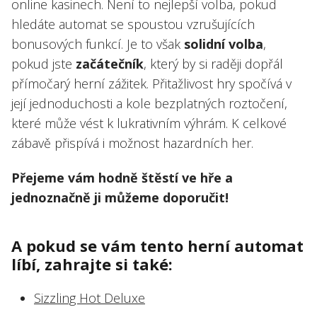
online kasinech. Není to nejlepší volba, pokud
hledáte automat se spoustou vzrušujících
bonusových funkcí. Je to však
solidní volba
,
pokud jste
začátečník
, který by si raději dopřál
přímočarý herní zážitek. Přitažlivost hry spočívá v
její jednoduchosti a kole bezplatných roztočení,
které může vést k lukrativním výhrám. K celkové
zábavě přispívá i možnost hazardních her.
Přejeme vám hodně štěstí ve hře a
jednoznačně ji můžeme doporučit!
A pokud se vám tento herní automat
líbí, zahrajte si také:
Sizzling Hot Deluxe