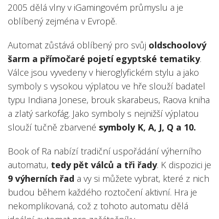
2005 dělá vlny v iGamingovém průmyslu a je
oblíbený zejména v Evropě.
Automat zůstává oblíbený pro svůj
oldschoolový
šarm a přímočaré pojetí egyptské tematiky
.
Válce jsou vyvedeny v hieroglyfickém stylu a jako
symboly s vysokou výplatou ve hře slouží badatel
typu Indiana Jonese, brouk skarabeus, Raova kniha
a zlatý sarkofág. Jako symboly s nejnižší výplatou
slouží tučně zbarvené
symboly K, A, J, Q a 10.
Book of Ra nabízí tradiční uspořádání výherního
automatu,
tedy pět válců a tři řady
. K dispozici je
9 výherních řad
a vy si můžete vybrat, které z nich
budou během každého roztočení aktivní. Hra je
nekomplikovaná, což z tohoto automatu dělá