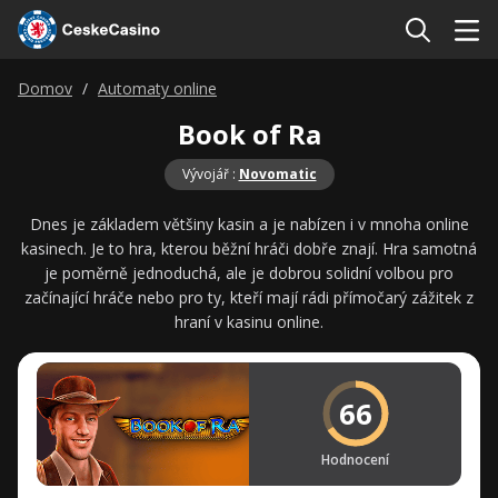
Domov
Automaty online
Book of Ra
Vývojář :
Novomatic
Dnes je základem většiny kasin a je nabízen i v mnoha online
kasinech. Je to hra, kterou běžní hráči dobře znají. Hra samotná
je poměrně jednoduchá, ale je dobrou solidní volbou pro
začínající hráče nebo pro ty, kteří mají rádi přímočarý zážitek z
hraní v kasinu online.
66
Hodnocení