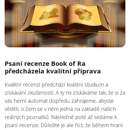
Psaní recenze Book of Ra
předcházela kvalitní příprava
Kvalitní recenzi předchází kvalitní studium a
získávání zkušeností. A ty mi získáváme tak, že si za
vás herní automat dopředu zahrajeme, abyste
věděli, o čem se v něm jedná na základě našich
reálných poznatků. Následně poté až sedáme k
psaní recenze. Důležité je ale říct, že během hraní