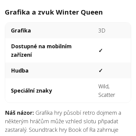
Grafika a zvuk Winter Queen
Grafika
3D
Dostupné na mobilním
✓
zařízení
Hudba
✓
Wild,
Speciální znaky
Scatter
Náš názor:
Grafika hry působí retro dojmem a
některým hráčům může vzhled slotu připadat
zastaralý. Soundtrack hry Book of Ra zahrnuje