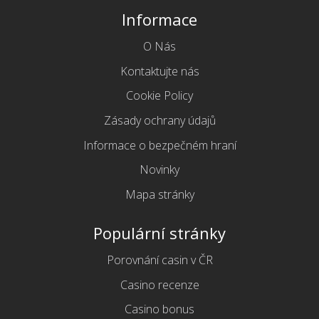
Informace
O Nás
Kontaktujte nás
Cookie Policy
Zásady ochrany údajů
Informace o bezpečném hraní
Novinky
Mapa stránky
Populární stránky
Porovnání casin v ČR
Casino recenze
Casino bonus