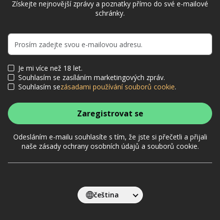
Získejte nejnovější zprávy a poznatky přímo do své e-mailové
schránky.
Je mi více než 18 let.
Souhlasím se zasíláním marketingových zpráv.
Souhlasím se
zásadami používání souborů cookie
.
Zaregistrovat se
Odesláním e-mailu souhlasíte s tím, že jste si přečetli a přijali
naše zásady ochrany osobních údajů a souborů cookie.
čeština