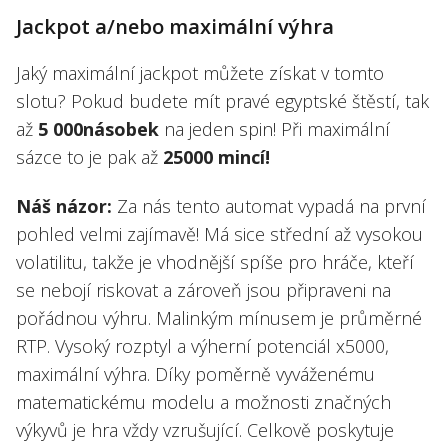
Jackpot a/nebo maximální výhra
Jaký maximální jackpot můžete získat v tomto
slotu? Pokud budete mít pravé egyptské štěstí, tak
až
5 000násobek
na jeden spin! Při maximální
sázce to je pak až
25000 mincí!
Náš názor:
Za nás tento automat vypadá na první
pohled velmi zajímavě! Má sice střední až vysokou
volatilitu, takže je vhodnější spíše pro hráče, kteří
se nebojí riskovat a zároveň jsou připraveni na
pořádnou výhru. Malinkým mínusem je průměrné
RTP. Vysoký rozptyl a výherní potenciál x5000,
maximální výhra. Díky poměrně vyváženému
matematickému modelu a možnosti značných
výkyvů je hra vždy vzrušující. Celkově poskytuje