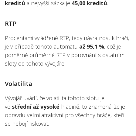
kreditů
a nejvyšší sázka je
45,00 kreditů
.
RTP
Procentami vyjádřené RTP, tedy návratnost k hráči,
je v případě tohoto automatu
až 95,1 %
, což je
poměrně průměrné RTP v porovnání s ostatními
sloty od tohoto vývojáře.
Volatilita
Vývojář uvádí, že volatilita tohoto slotu je
ve
střední až vysoké
hladině, to znamená, že je
opravdu velmi atraktivní pro všechny hráče, kteří
se nebojí riskovat.