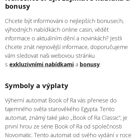
bonusy
Chcete být informováni o nejlepších bonusech,
výhodných nabídkách online casin, vědět
informace o aktuálním dění a novinkách? Jestli
chcete znát nejnovější informace, doporučujeme
vám sledovat naši webovou stránku
s
exkluzivními nabídkami
a
bonusy
.
Symboly a výplaty
Výherní automat Book of Ra vás přenese do
tajemného světa starověkého Egypta. Tento
automat, známý také jako „Book of Ra Classic“, je
první hrou ze série Book of Ra od společnosti
Novomatic. Tento automat od svého vydání v roce