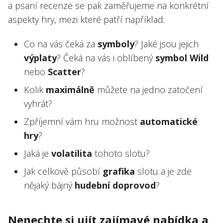
a psaní recenze se pak zaměřujeme na konkrétní
aspekty hry, mezi které patří například:
Co na vás čeká za
symboly
? Jaké jsou jejich
výplaty
? Čeká na vás i oblíbený
symbol Wild
nebo
Scatter
?
Kolik
maximálně
můžete na jedno zatočení
vyhrát?
Zpříjemní vám hru možnost
automatické
hry
?
Jaká je
volatilita
tohoto slotu?
Jak celkově působí
grafika
slotu a je zde
nějaký bájný
hudební doprovod
?
Nenechte si ujít zajímavé nabídka a