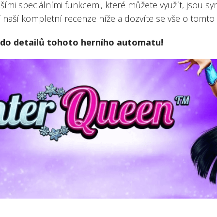
šími speciálními funkcemi, které můžete využít, jsou sy
í naší kompletní recenze níže a dozvíte se vše o tomt
t do detailů tohoto herního automatu!