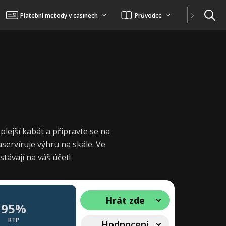
Platební metody v casinech
Průvodce
Nabídka
plejší kabát a připravte se na
ervíruje výhru na skále. Ve
távají na váš účet!
Hrát zde
95%
RTP
Hodnocení