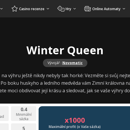
Casino recenze
Hry
Online Automaty
Winter Queen
Vývojář :
Novomatic
a výhru ještě nikdy nebyly tak horké: Vezměte si svůj nejte
! Po boku huskyho a ledního medvěda vám Zimní královna nas
te moci obdivovat její krásu a sledovat, jak se vaše výhry dos
0.4
Minimální
řad
x1000
sázka
Maximální profit (x Vaše sázka)
5