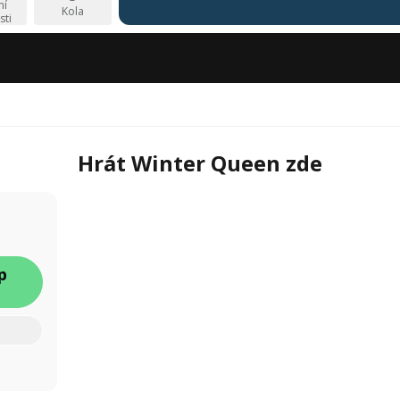
ní
Kola
sti
Hrát Winter Queen zde
p