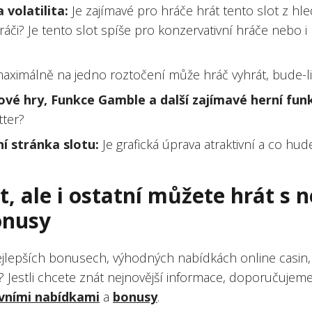
 volatilita:
Je zajímavé pro hráče hrát tento slot z hl
či? Je tento slot spíše pro konzervativní hráče nebo i p
aximálně na jedno roztočení může hráč vyhrát, bude-li 
ové hry, Funkce Gamble a další zajímavé herní fun
tter?
ní stránka slotu:
Je grafická úprava atraktivní a co hu
t, ale i ostatní můžete hrát s 
onusy
ejlepších bonusech, výhodných nabídkách online casin,
 Jestli chcete znát nejnovější informace, doporučujem
ivními nabídkami
a
bonusy
.