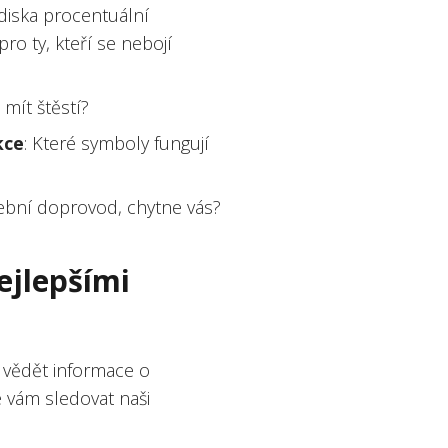
ediska procentuální
ro ty, kteří se nebojí
mít štěstí?
kce
: Které symboly fungují
dební doprovod, chytne vás?
nejlepšími
 vědět informace o
e vám sledovat naši