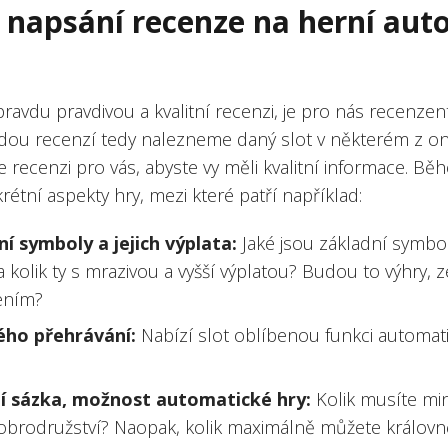
 napsání recenze na herní aut
avdu pravdivou a kvalitní recenzi, je pro nás recenzent
ždou recenzí tedy nalezneme daný slot v některém z onli
 recenzi pro vás, abyste vy měli kvalitní informace. B
tní aspekty hry, mezi které patří například:
ní symboly a jejich výplata:
Jaké jsou základní symboly
 a kolik ty s mrazivou a vyšší výplatou? Budou to výhry
ením?
ho přehrávání:
Nabízí slot oblíbenou funkci automati
í sázka, možnost automatické hry:
Kolik musíte min
 dobrodružství? Naopak, kolik maximálně můžete královn