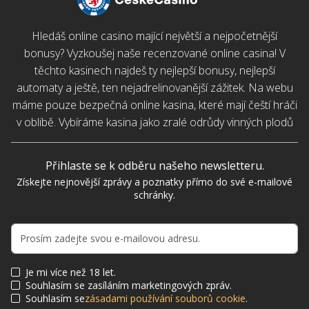
Hledáš online casino mající největší a nejpočetnější
bonusy? Vyzkoušej naše recenzované online casina! V
těchto kasinech najdeš ty nejlepší bonusy, nejlepší
automaty a ještě, ten nejadrelinovanější zážitek. Na webu
máme pouze bezpečná online kasina, které mají čeští hráči
v oblibě. Vybíráme kasina jako zralé odrůdy vinných plodů
Přihlaste se k odběru našeho newsletteru.
Získejte nejnovější zprávy a poznatky přímo do své e-mailové
schránky.
Je mi více než 18 let.
Souhlasím se zasíláním marketingových zpráv.
Souhlasím se
zásadami používání souborů cookie
.