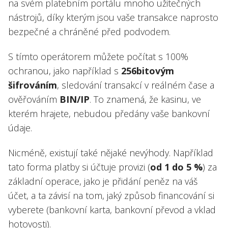
na svém platebním portálu mnoho užitečných
nástrojů, díky kterým jsou vaše transakce naprosto
bezpečné a chráněné před podvodem.
S tímto operátorem můžete počítat s 100%
ochranou, jako například s
256bitovým
šifrováním
, sledování transakcí v reálném čase a
ověřováním
BIN/IP
. To znamená, že kasinu, ve
kterém hrajete, nebudou předány vaše bankovní
údaje.
Nicméně, existují také nějaké nevýhody. Například
tato forma platby si účtuje provizi (
od 1 do 5 %
) za
základní operace, jako je přidání peněz na váš
účet, a ta závisí na tom, jaký způsob financování si
vyberete (bankovní karta, bankovní převod a vklad
hotovosti).