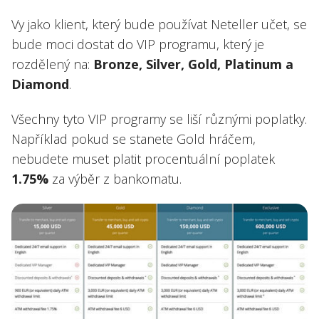
Vy jako klient, který bude používat Neteller učet, se
bude moci dostat do VIP programu, který je
rozdělený na:
Bronze, Silver, Gold, Platinum a
Diamond
.
Všechny tyto VIP programy se liší různými poplatky.
Například pokud se stanete Gold hráčem,
nebudete muset platit procentuální poplatek
1.75%
za výběr z bankomatu.