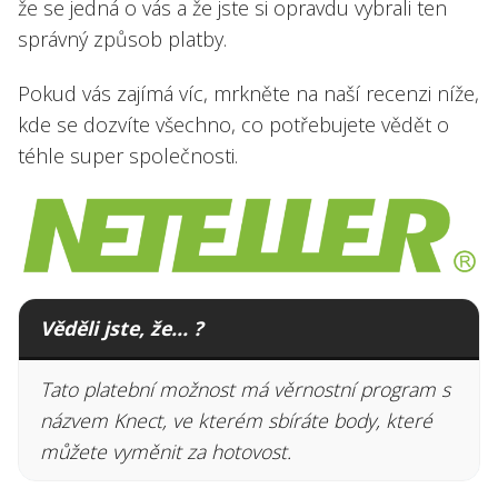
že se jedná o vás a že jste si opravdu vybrali ten
správný způsob platby.
Pokud vás zajímá víc, mrkněte na naší recenzi níže,
kde se dozvíte všechno, co potřebujete vědět o
téhle super společnosti.
Věděli jste, že… ?
Tato platební možnost má věrnostní program s
názvem Knect, ve kterém sbíráte body, které
můžete vyměnit za hotovost.