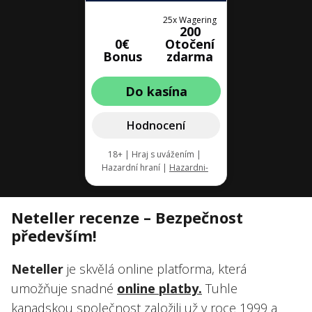
25x Wagering
200
0€
Otočení
Bonus
zdarma
Do kasína
Hodnocení
18+ | Hraj s uvážením |
Hazardní hraní |
Hazardni-
hrani.cz
| Zatočení zdarma mají
hodnotu 1 Kč za kus | Zatočení
musí být odehráno na určených
Neteller recenze – Bezpečnost
slotech od Synot | Zatočení
především!
zdarma vyžadují 25násobný
sázkový požadavek. |
Použity
pravidla a podmínky
Neteller
je skvělá online platforma, která
umožňuje snadné
online platby.
Tuhle
kanadskou společnost založili už v roce 1999 a