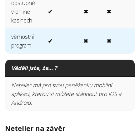
dostupné
v online
✔
✖
✖
kasinech
věrnostní
✔
✖
✖
program
Věděli jste, že… ?
Neteller má pro svou peněženku mobilní
aplikaci, kterou si můžete stáhnout pro iOS a
Android.
Neteller na závěr