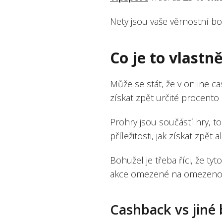
Nety jsou vaše věrnostní bo
Co je to vlast
Může se stát, že v online c
získat zpět určité procent
Prohry jsou součástí hry, t
příležitosti, jak získat zpě
Bohužel je třeba říci, že ty
akce omezené na omezenou d
Cashback vs jiné