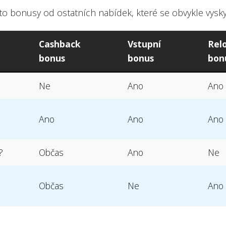
yto bonusy od ostatních nabídek, které se obvykle vyskyt
Cashback
Vstupní
Rel
bonus
bonus
bon
Ne
Ano
Ano
Ano
Ano
Ano
?
Občas
Ano
Ne
Občas
Ne
Ano