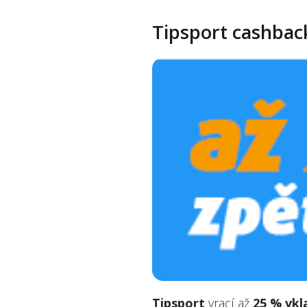
Tipsport cashbac
Tipsport
vrací až
25 %
vkl