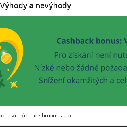
 Výhody a nevýhody
bonusů můžeme shrnout takto: