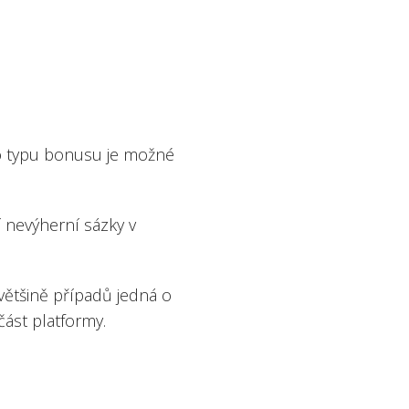
to typu bonusu je možné
í nevýherní sázky v
 většině případů jedná o
ást platformy.