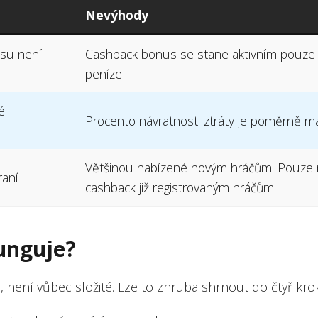
Nevýhody
usu není
Cashback bonus se stane aktivním pouze 
peníze
é
Procento návratnosti ztráty je poměrně m
Většinou nabízené novým hráčům. Pouze m
raní
cashback již registrovaným hráčům
unguje?
 není vůbec složité. Lze to zhruba shrnout do čtyř kro