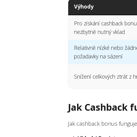
Výhody
Pro získání cashback bon
nezbytně nutný vklad
Relativně nízké nebo žádn
požadavky na sázení
Snížení celkových ztrát z h
Jak Cashback f
Jak cashback bonus funguje,