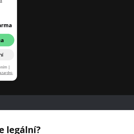
ng
arma
na
ní
ením |
azardni-
skání
e první
100 Kč
y jsou
uze pro
 musíte
íce. |
la a
e legální?