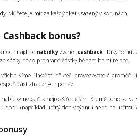
dy. Můžete je mít za každý tiket vsazený v korunách.
ně Cashback bonus?
asinech najdete
nabídky
zvané „
cashback
“. Díky tomu
o ze sázky nebo prohrané částky během herní relace.
o všichni víme. Naštěstí někteří provozovatelé proměňuj
t alespoň část ztracených peněz.
to nabídky nepatří k nejrozšířenějším. Kromě toho se ve
obu (například určitý den v týdnu) nebo na určitou č
 bonusy