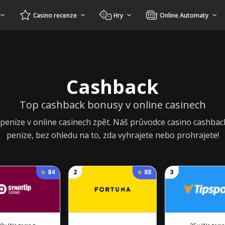
Casino recenze
Hry
Online Automaty
Cashback
Top cashback bonusy v online casinech
t peníze v online casinech zpět. Náš průvodce casino cashb
peníze, bez ohledu na to, zda vyhrajete nebo prohrajete!
84
88
2
3