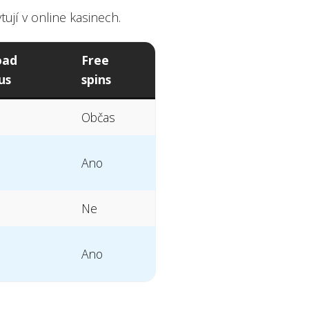
ují v online kasinech.
oad
Free
us
spins
Občas
Ano
Ne
Ano