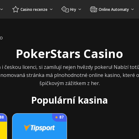
Casino recenze
Hry
Online Automaty
no
PokerStars Casino
i českou licenci, si zamilují nejen hvězdy pokeru! Nabízí tot
renomovaná stránka má plnohodnotné online kasino, které
špičkovým zážitkem z her.
Populární kasina
88
87