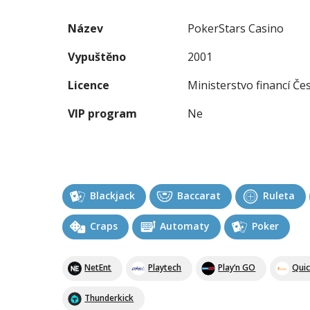
Název
PokerStars Casino
Vypuštěno
2001
Licence
Ministerstvo financí Če
VIP program
Ne
Blackjack
Baccarat
Ruleta
Craps
Automaty
Poker
NetEnt
Playtech
Play’n GO
Quic
Thunderkick