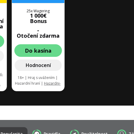
25x Wagering
1 000€
ní
Bonus
a
-
Otočení zdarma
Do kasína
Hodnocení
|
i-
18+ | Hraj s uvážením |
Hazardní hraní |
Hazardni-
e
hrani.cz
| Pro získání
e
bonus, potřebujete první
.
minimální vklad 100 Kč
 5
(otáčecí podmínky jsou
é
25x). Bonus je pouze pro
 a
nové hráče. Bonus musíte
protočit do 1 měsíce. |
Použity pravidla a
Popularita
Pravidla
Použitelnost
Zá