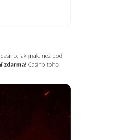
 casino, jak jinak, než pod
ní zdarma!
Casino toho