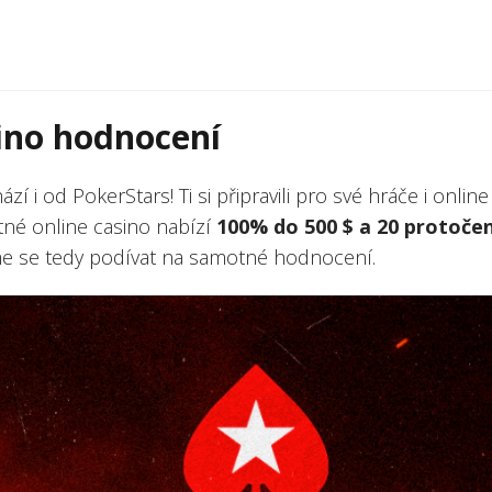
ino hodnocení
zí i od PokerStars! Ti si připravili pro své hráče i online
tné online casino nabízí
100% do 500 $ a 20 protoče
e se tedy podívat na samotné hodnocení.