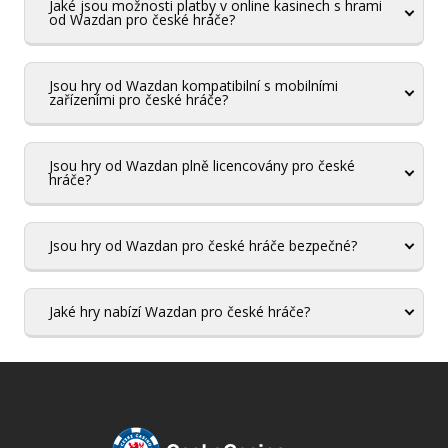
Jaké jsou možnosti platby v online kasinech s hrami
od Wazdan pro české hráče?
Jsou hry od Wazdan kompatibilní s mobilními
zařízeními pro české hráče?
Jsou hry od Wazdan plně licencovány pro české
hráče?
Jsou hry od Wazdan pro české hráče bezpečné?
Jaké hry nabízí Wazdan pro české hráče?