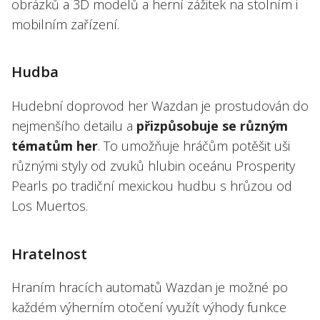
obrázků a 3D modelů a herní zážitek na stolním i
mobilním zařízení.
Hudba
Hudební doprovod her Wazdan je prostudován do
nejmenšího detailu a
přizpůsobuje se různým
tématům her
. To umožňuje hráčům potěšit uši
různými styly od zvuků hlubin oceánu Prosperity
Pearls po tradiční mexickou hudbu s hrůzou od
Los Muertos.
Hratelnost
Hraním hracích automatů Wazdan je možné po
každém výherním otočení využít výhody funkce