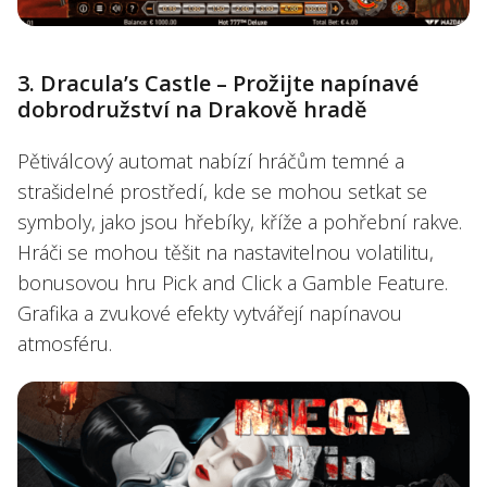
3. Dracula’s Castle – Prožijte napínavé
dobrodružství na Drakově hradě
Pětiválcový automat nabízí hráčům temné a
strašidelné prostředí, kde se mohou setkat se
symboly, jako jsou hřebíky, kříže a pohřební rakve.
Hráči se mohou těšit na nastavitelnou volatilitu,
bonusovou hru Pick and Click a Gamble Feature.
Grafika a zvukové efekty vytvářejí napínavou
atmosféru.