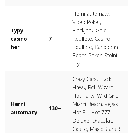
Herní automaty,
Video Poker,
Typy
BlackJack, Gold
casino
7
Roullete, Casino
her
Roullete, Caribbean
Beach Poker, Stolní
hry
Crazy Cars, Black
Hawk, Bell Wizard,
Hot Party, Wild Girls,
Herní
Miami Beach, Vegas
130+
automaty
Hot 81, Hot 777
Deluxe, Dracula’s
Castle, Magic Stars 3,