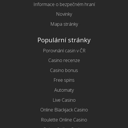
Informace o bezpečném hraní
Novinky
Mapa stránky
Populární stránky
Porovnání casin v ČR
Casino recenze
Casino bonus
Free spins
Automaty
Live Casino
Online Blackjack Casino
Roulette Online Casino