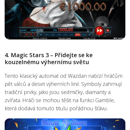
4. Magic Stars 3 – Přidejte se ke
kouzelnému výhernímu světu
Tento klasický automat od Wazdan nabízí hráčům
pět válců a deset výherních linií. Symboly zahrnují
tradiční prvky, jako jsou sedmičky, diamanty a
zvířata. Hráči se mohou těšit na funkci Gamble,
která dodává tomuto titulu pořádnou šťávu.