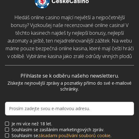
Hledáš online casino mající největší a nejpočetnější
bonusy? Vyzkoušej naše recenzované online casina! V
těchto kasinech najdeš ty nejlepší bonusy, nejlepší
automaty a ještě, ten nejadrelinovanější zážitek. Na webu
máme pouze bezpečná online kasina, které mají čeští hráči
v oblibě. Vybíráme kasina jako zralé odrůdy vinných plodů
Přihlaste se k odběru našeho newsletteru.
Získejte nejnovější zprávy a poznatky přímo do své e-mailové
schránky.
Je mi více než 18 let.
Souhlasím se zasíláním marketingových zpráv.
Souhlasím se
zásadami používání souborů cookie
.