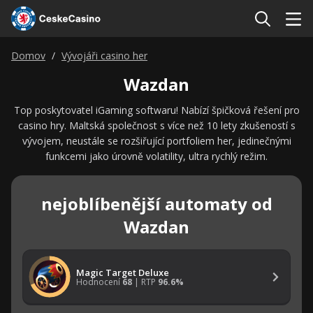
Domov
Vývojáři casino her
Wazdan
Top poskytovatel iGaming softwaru! Nabízí špičková řešení pro
casino hry. Maltská společnost s více než 10 lety zkušeností s
vývojem, neustále se rozšiřující portfoliem her, jedinečnými
funkcemi jako úrovně volatility, ultra rychlý režim.
nejoblíbenější automaty od
Wazdan
Magic Target Deluxe
Hodnocení
68
| RTP
96.6%