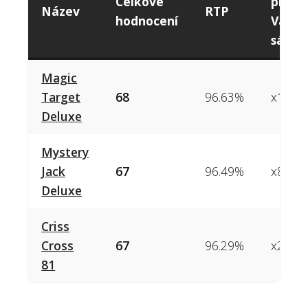
Celkové
profit
Název
RTP
hodnocení
Vaše
sázka
Magic
Target
68
96.63%
x1250
Deluxe
Mystery
Jack
67
96.49%
x820
Deluxe
Criss
Cross
67
96.29%
x2144
81