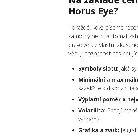
Horus Eye?
Pokaždé, když píšeme recen
samotný herní automat zahra
pravdivé a z vlastní zkušeno
věnuji pozornost následují
Symboly slotu
: Jaké sy
Minimální a maximáln
sázek? Je k dispozici t
Výplatní poměr a nej
Volatilita:
Padají menš
výhrami?
Grafika a zvuk:
Je graf