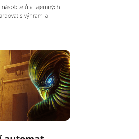
, násobitelů a tajemných
rdovat s výhrami a
ní automat