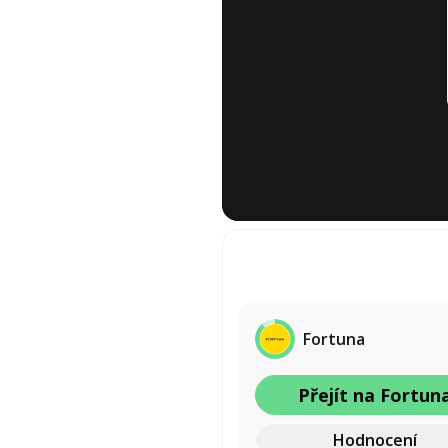
Fortuna
Přejít na Fortun
Hodnocení