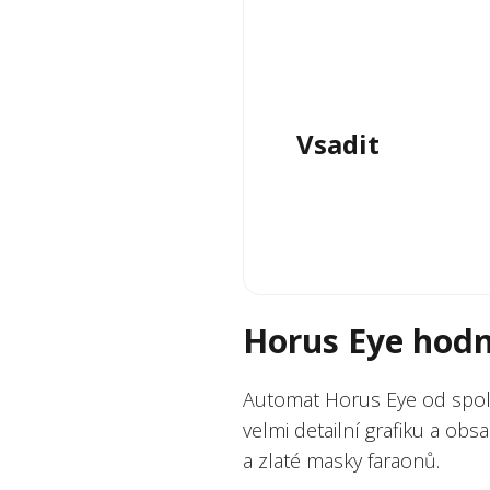
Vsadit
Horus Eye hod
Automat Horus Eye od spo
velmi detailní grafiku a ob
a zlaté masky faraonů.