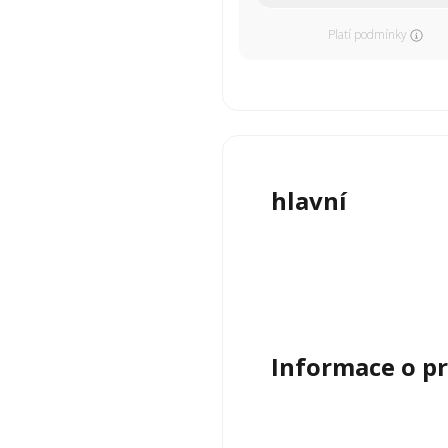
Platí podmínky
hlavní
Informace o pr