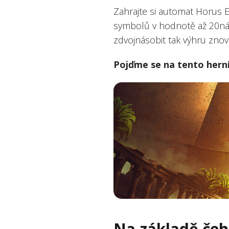
Zahrajte si automat Horus E
symbolů v hodnotě až 20nás
zdvojnásobit tak výhru znov
Pojďme se na tento hern
Na základě čeh