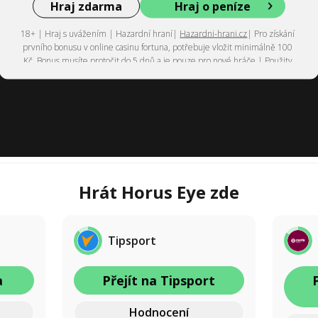
Hraj zdarma
Hraj o peníze
18+ | Hraj s uvážením | Hazardní hraní|
Hazardni-hrani.cz
| Pro získání
prvního bonusu v online casinu fortuna, potřebuje vložit minimálně 100
Kč. Bonus musíte protočit do 5 dnů a je pouze pro nové hráče.|
Použity
pravidla a podmínky
Hrát Horus Eye zde
Tipsport
a
Přejít na Tipsport
Hodnocení