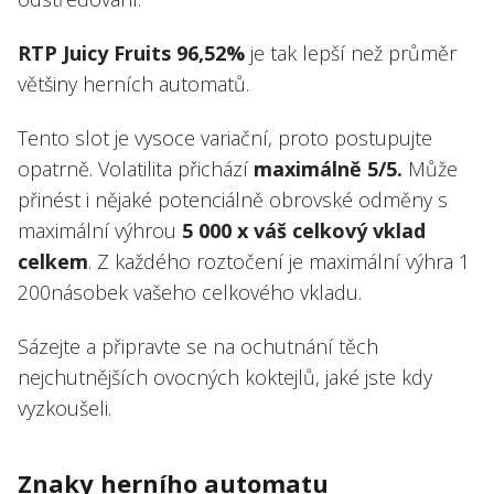
RTP Juicy Fruits 96,52%
je tak lepší než průměr
většiny herních automatů.
Tento slot je vysoce variační, proto postupujte
opatrně. Volatilita přichází
maximálně 5/5.
Může
přinést i nějaké potenciálně obrovské odměny s
maximální výhrou
5 000 x váš celkový vklad
celkem
. Z každého roztočení je maximální výhra 1
200násobek vašeho celkového vkladu.
Sázejte a připravte se na ochutnání těch
nejchutnějších ovocných koktejlů, jaké jste kdy
vyzkoušeli.
Znaky herního automatu