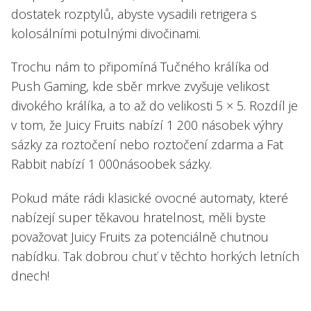
dostatek rozptylů, abyste vysadili retrigera s
kolosálními potulnými divočinami.
Trochu nám to připomíná Tučného králíka od
Push Gaming, kde sběr mrkve zvyšuje velikost
divokého králíka, a to až do velikosti 5 × 5. Rozdíl je
v tom, že Juicy Fruits nabízí 1 200 násobek výhry
sázky za roztočení nebo roztočení zdarma a Fat
Rabbit nabízí 1 000násoobek sázky.
Pokud máte rádi klasické ovocné automaty, které
nabízejí super těkavou hratelnost, měli byste
považovat Juicy Fruits za potenciálně chutnou
nabídku. Tak dobrou chuť v těchto horkých letních
dnech!