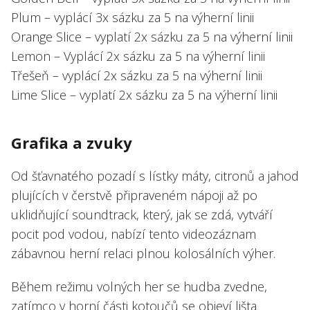
Plum – vyplácí 3x sázku za 5 na výherní linii
Orange Slice – vyplatí 2x sázku za 5 na výherní linii
Lemon – Vyplácí 2x sázku za 5 na výherní linii
Třešeň – vyplácí 2x sázku za 5 na výherní linii
Lime Slice – vyplatí 2x sázku za 5 na výherní linii
Grafika a zvuky
Od šťavnatého pozadí s lístky máty, citronů a jahod
plujících v čerstvě připraveném nápoji až po
uklidňující soundtrack, který, jak se zdá, vytváří
pocit pod vodou, nabízí tento videozáznam
zábavnou herní relaci plnou kolosálních výher.
Během režimu volných her se hudba zvedne,
zatímco v horní části kotoučů se objeví lišta