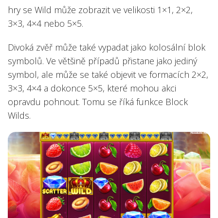
hry se Wild může zobrazit ve velikosti 1×1, 2×2,
3×3, 4×4 nebo 5×5.
Divoká zvěř může také vypadat jako kolosální blok
symbolů. Ve většině případů přistane jako jediný
symbol, ale může se také objevit ve formacích 2×2,
3×3, 4×4 a dokonce 5×5, které mohou akci
opravdu pohnout. Tomu se říká funkce Block
Wilds.