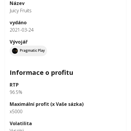
Název
Juicy Fruits
vydáno
2021-03-24
Vývojář
Pragmatic Play
Informace o profitu
RTP
96.5%
Maximální profit (x Vaše sázka)
x5000
Volatilita
Vysoký