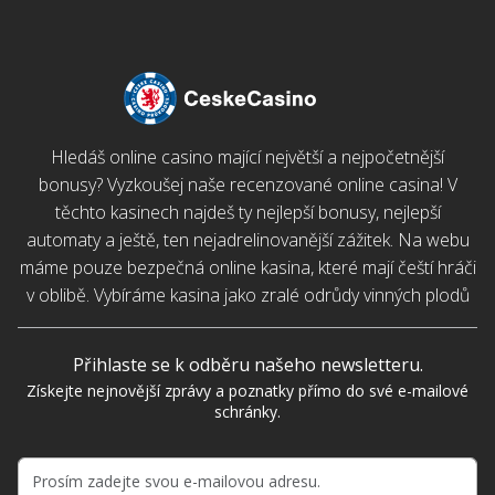
Hledáš online casino mající největší a nejpočetnější
bonusy? Vyzkoušej naše recenzované online casina! V
těchto kasinech najdeš ty nejlepší bonusy, nejlepší
automaty a ještě, ten nejadrelinovanější zážitek. Na webu
máme pouze bezpečná online kasina, které mají čeští hráči
v oblibě. Vybíráme kasina jako zralé odrůdy vinných plodů
Přihlaste se k odběru našeho newsletteru.
Získejte nejnovější zprávy a poznatky přímo do své e-mailové
schránky.