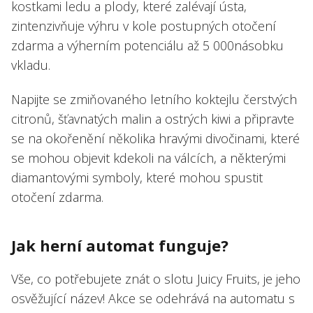
kostkami ledu a plody, které zalévají ústa,
zintenzivňuje výhru v kole postupných otočení
zdarma a výherním potenciálu až 5 000násobku
vkladu.
Napijte se zmiňovaného letního koktejlu čerstvých
citronů, šťavnatých malin a ostrých kiwi a připravte
se na okořenění několika hravými divočinami, které
se mohou objevit kdekoli na válcích, a některými
diamantovými symboly, které mohou spustit
otočení zdarma.
Jak herní automat funguje?
Vše, co potřebujete znát o slotu Juicy Fruits, je jeho
osvěžující název! Akce se odehrává na automatu s