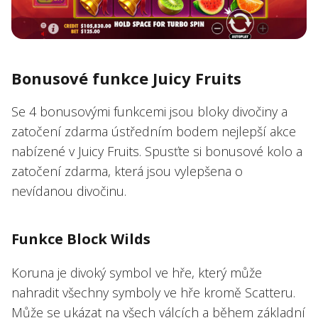
Bonusové funkce Juicy Fruits
Se 4 bonusovými funkcemi jsou bloky divočiny a
zatočení zdarma ústředním bodem nejlepší akce
nabízené v Juicy Fruits. Spusťte si bonusové kolo a
zatočení zdarma, která jsou vylepšena o
nevídanou divočinu.
Funkce Block Wilds
Koruna je divoký symbol ve hře, který může
nahradit všechny symboly ve hře kromě Scatteru.
Může se ukázat na všech válcích a během základní