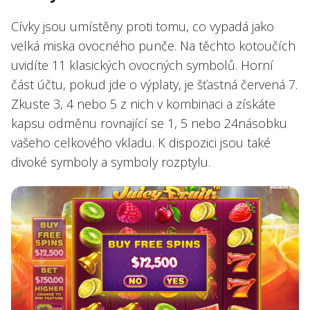
Cívky jsou umístěny proti tomu, co vypadá jako
velká miska ovocného punče. Na těchto kotoučích
uvidíte 11 klasických ovocných symbolů. Horní
část účtu, pokud jde o výplaty, je šťastná červená 7.
Zkuste 3, 4 nebo 5 z nich v kombinaci a získáte
kapsu odměnu rovnající se 1, 5 nebo 24násobku
vašeho celkového vkladu. K dispozici jsou také
divoké symboly a symboly rozptylu.