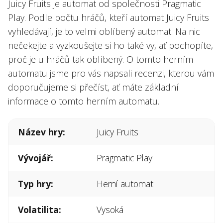
Juicy Fruits je automat od společnosti Pragmatic
Play. Podle počtu hráčů, kteří automat Juicy Fruits
vyhledávají, je to velmi oblíbený automat. Na nic
nečekejte a vyzkoušejte si ho také vy, ať pochopíte,
proč je u hráčů tak oblíbený. O tomto herním
automatu jsme pro vás napsali recenzi, kterou vám
doporučujeme si přečíst, ať máte základní
informace o tomto herním automatu.
Název hry:
Juicy Fruits
Vývojář:
Pragmatic Play
Typ hry:
Herní automat
Volatilita:
Vysoká