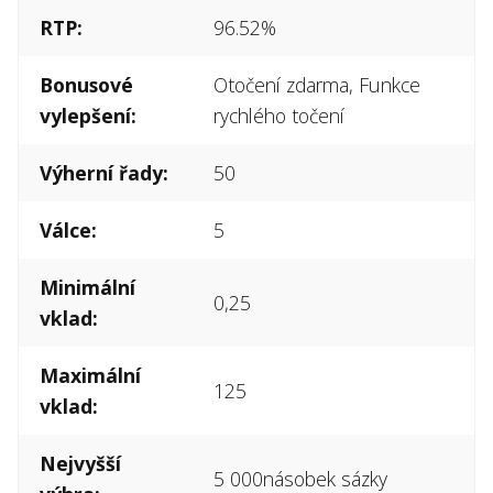
RTP:
96.52%
Bonusové
Otočení zdarma, Funkce
vylepšení:
rychlého točení
Výherní řady:
50
Válce:
5
Minimální
0,25
vklad:
Maximální
125
vklad:
Nejvyšší
5 000násobek sázky