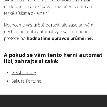
najdete jen málo zábavy a roztočení zdarma je
těžké získat a zklamání.
Nechceme vás určitě odradit, ale zase ani vám
nechceme tento automat vychválit do nebes,
protože ho
hodnotíme opravdu průměrně.
A pokud se vám tento herní automat
líbí, zahrajte si také:
Geisha Story
Sakura Fortune