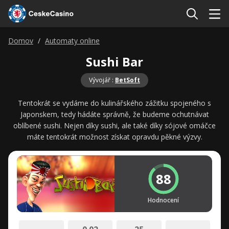
Domov
Automaty online
Sushi Bar
Vývojář :
BetSoft
Tentokrát se vydáme do kulinářského zážitku spojeného s
Japonskem, tedy hádáte správně, že budeme ochutnávat
oblíbené sushi. Nejen díky sushi, ale také díky sójové omáčce
máte tentokrát možnost získat opravdu pěkné výzvy.
88
Hodnocení