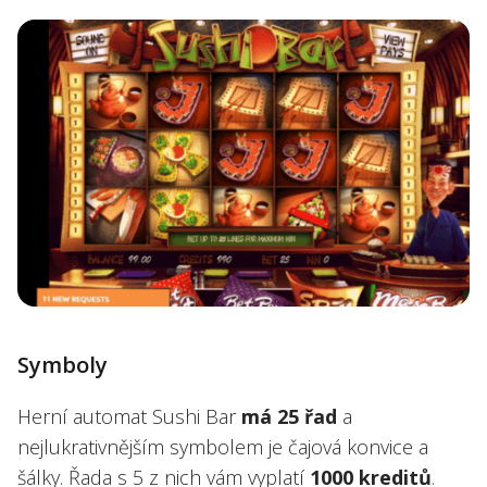
Symboly
Herní automat Sushi Bar
má 25 řad
a
nejlukrativnějším symbolem je čajová konvice a
šálky. Řada s 5 z nich vám vyplatí
1000 kreditů
.