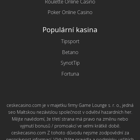
Roulette Online Casino
Poker Online Casino
Populární kasina
Tipsport
Betano
SynotTip
Fortuna
ceskecasino.com je v majetku firmy Game Lounge s. r. o., jedná
seo Maltskou nezávislou společnost v odvětví hazardních her.
Mějte navědomí, že třetí strana má pravo na změnu nebo
vyjmutí bonusů / promoakcí ve velmi krátkě době.
ceskecasino.com Z tohoto důvodu nejsme zodpovědní za
nesprávnost informací. Vždy čtěte pravidla a podmínky, určitých