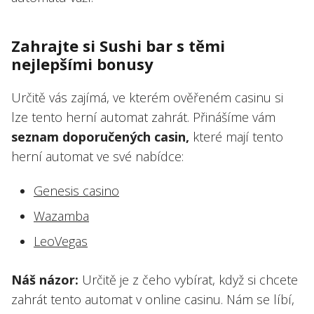
Zahrajte si Sushi bar s těmi
nejlepšími bonusy
Určitě vás zajímá, ve kterém ověřeném casinu si
lze tento herní automat zahrát. Přinášíme vám
seznam doporučených casin,
které mají tento
herní automat ve své nabídce:
Genesis casino
Wazamba
LeoVegas
Náš názor:
Určitě je z čeho vybírat, když si chcete
zahrát tento automat v online casinu. Nám se líbí,