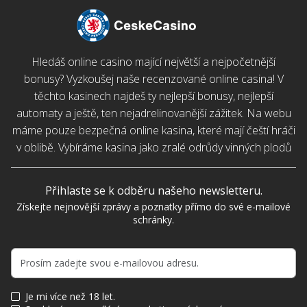
Hledáš online casino mající největší a nejpočetnější
bonusy? Vyzkoušej naše recenzované online casina! V
těchto kasinech najdeš ty nejlepší bonusy, nejlepší
automaty a ještě, ten nejadrelinovanější zážitek. Na webu
máme pouze bezpečná online kasina, které mají čeští hráči
v oblibě. Vybíráme kasina jako zralé odrůdy vinných plodů
Přihlaste se k odběru našeho newsletteru.
Získejte nejnovější zprávy a poznatky přímo do své e-mailové
schránky.
Je mi více než 18 let.