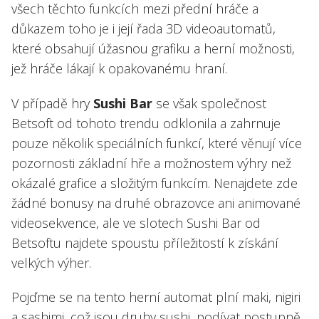
všech těchto funkcích mezi přední hráče a
důkazem toho je i její řada 3D videoautomatů,
které obsahují úžasnou grafiku a herní možnosti,
jež hráče lákají k opakovanému hraní.
V případě hry
Sushi Bar
se však společnost
Betsoft od tohoto trendu odklonila a zahrnuje
pouze několik speciálních funkcí, které věnují více
pozornosti základní hře a možnostem výhry než
okázalé grafice a složitým funkcím. Nenajdete zde
žádné bonusy na druhé obrazovce ani animované
videosekvence, ale ve slotech Sushi Bar od
Betsoftu najdete spoustu příležitostí k získání
velkých výher.
Pojďme se na tento herní automat plní maki, nigiri
a sashimi, což jsou druhy sushi, podívat postupně.