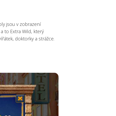
oly jsou v zobrazení
 to Extra Wild, který
řátek, doktorky a strážce.