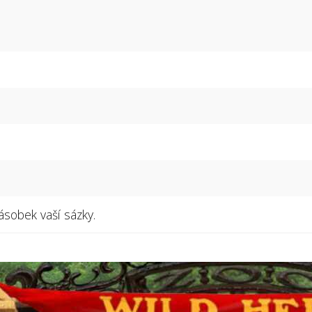
sobek vaší sázky.