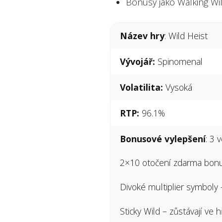
Bonusy jako Walking Wil
Název hry
: Wild Heist
Vývojář:
Spinomenal
Volatilita:
Vysoká
RTP:
96.1%
Bonusové vylepšení
: 3 
2×10 otočení zdarma bon
Divoké multiplier symboly 
Sticky Wild – zůstávají ve