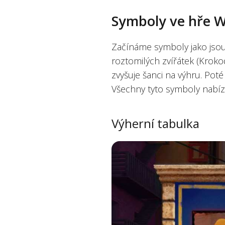
Symboly ve hře W
Začínáme symboly jako jsou 
roztomilých zvířátek (Kroko
zvyšuje šanci na výhru. Pot
Všechny tyto symboly nabízí
Výherní tabulka