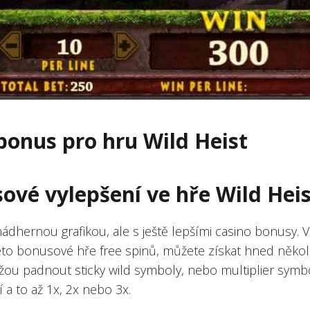
 bonus pro hru Wild Heist
ové vylepšení ve hře Wild Hei
dhernou grafikou, ale s ještě lepšími casino bonusy. V
éto bonusové hře free spinů, můžete získat hned někol
ou padnout sticky wild symboly, nebo multiplier symbo
a to až 1x, 2x nebo 3x.