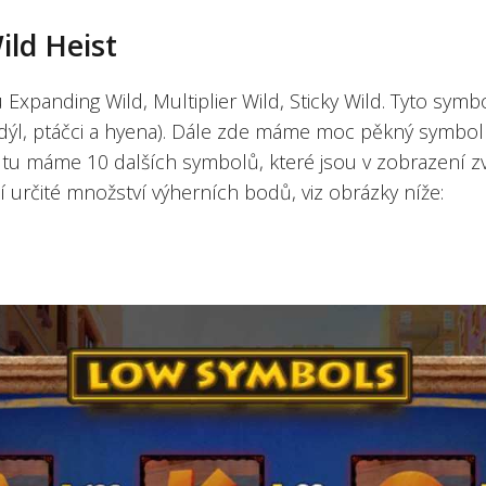
ild Heist
Expanding Wild, Multiplier Wild, Sticky Wild. Tyto symb
dýl, ptáčci a hyena). Dále zde máme moc pěkný symbol a
é tu máme 10 dalších symbolů, které jsou v zobrazení zví
 určité množství výherních bodů, viz obrázky níže: