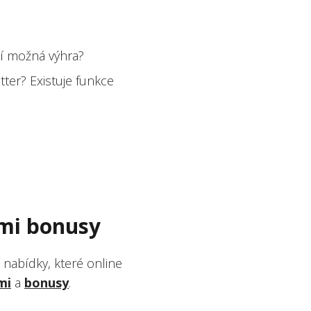
ní možná výhra?
tter? Existuje funkce
ími bonusy
 nabídky, které online
mi
a
bonusy
.