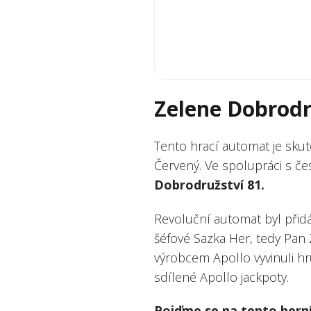
Zelene Dobrodr
Tento hrací automat je skut
Červený. Ve spolupráci s 
Dobrodružství 81.
Revoluční automat byl přidá
šéfové Sazka Her, tedy Pan
výrobcem Apollo vyvinuli hr
sdílené Apollo jackpoty.
Pojďme se na tento hern