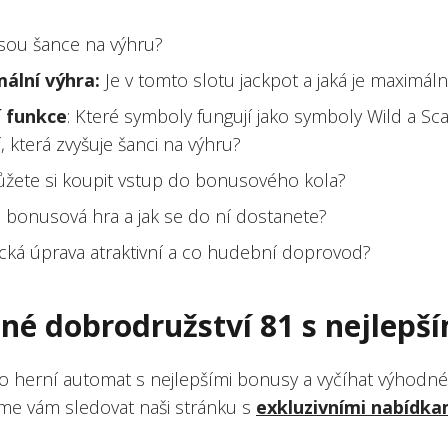
jsou šance na výhru?
ální výhra:
Je v tomto slotu jackpot a jaká je maximál
í funkce
: Které symboly fungují jako symboly Wild a Sca
která zvyšuje šanci na výhru?
žete si koupit vstup do bonusového kola?
e bonusová hra a jak se do ní dostanete?
ická úprava atraktivní a co hudební doprovod?
ené dobrodružství 81 s nejlepš
o herní automat s nejlepšími bonusy a vyčíhat výhodné
eme vám sledovat naši stránku s
exkluzivními nabídka