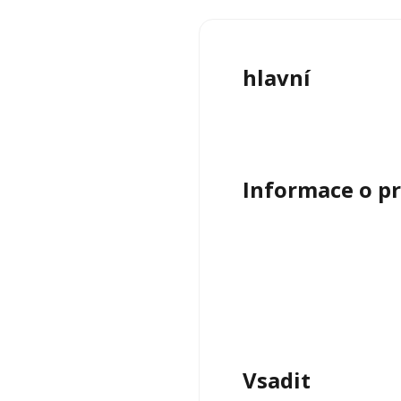
hlavní
Informace o pr
Vsadit