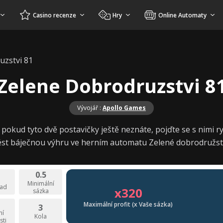
Casino recenze
Hry
Online Automaty
uzstvi 81
Zelene Dobrodruzstvi 8
Vývojář :
Apollo Games
 pokud tyto dvě postavičky ještě neznáte, pojďte se s nimi 
ést báječnou výhru ve herním automatu Zelené dobrodružstv
0.5
Minimální
řad
x320
sázka
Maximální profit (x Vaše sázka)
3
ní
Kola
sti