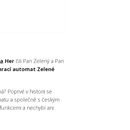
ka
Her
čili Pan Zelený a Pan
hrací automat Zelené
á? Poprvé v historii se
omatu a společně s českým
 funkcemi a nechybí ani