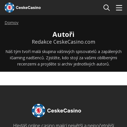
Domov
Autoři
Redakce CeskeCasino.com
Náš tým tvoří malá skupina vášnivých spisovatelů a zapálených
iGaming nadšenců. Zjistěte, kdo stojí za vašimi oblíbenými
recenzemi a projděte si archiv jednotlivých autorů.
Hledáš online casino mající největší a nejpočetnější