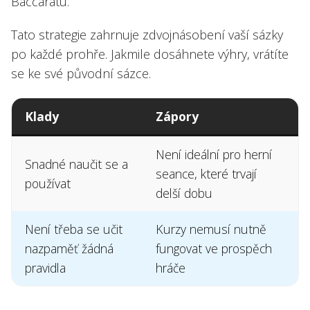
Baccaratu.
Tato strategie zahrnuje zdvojnásobení vaší sázky
po každé prohře. Jakmile dosáhnete výhry, vrátíte
se ke své původní sázce.
Klady
Zápory
Není ideální pro herní
Snadné naučit se a
seance, které trvají
používat
delší dobu
Není třeba se učit
Kurzy nemusí nutně
nazpaměť žádná
fungovat ve prospěch
pravidla
hráče