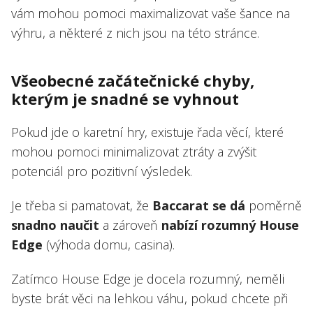
vám mohou pomoci maximalizovat vaše šance na
výhru, a některé z nich jsou na této stránce.
Všeobecné začátečnické chyby,
kterým je snadné se vyhnout
Pokud jde o karetní hry, existuje řada věcí, které
mohou pomoci minimalizovat ztráty a zvýšit
potenciál pro pozitivní výsledek.
Je třeba si pamatovat, že
Baccarat se dá
poměrně
snadno naučit
a zároveň
nabízí
rozumný House
Edge
(výhoda domu, casina).
Zatímco House Edge je docela rozumný, neměli
byste brát věci na lehkou váhu, pokud chcete při