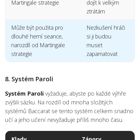
Martingale strategie
dojít k velkým
ztrátám
Může být použita pro
Nezkušení hráči
dlouhé herní seance,
si ji budou
narozdíl od Martingale
muset
strategie
zapamatovat
8. Systém Paroli
Systém Paroli
vyžaduje, abyste po každé výhře
zvýšili sázku. Na rozdíl od mnoha složitých
systémů Baccarat se tento systém celkem snadno
učí a jeho učení nevyžaduje příliš mnoho času.
Klady
Zápory