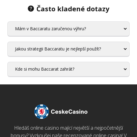
Často kladené dotazy
Mám v Baccaratu zaručenou výhru?
Jakou strategii Baccaratu je nejlepší použít?
Kde si mohu Baccarat zahrát?
Hledáš online casino mající největší a nejpočetnější
bonusy? Vyzkoušej naše recenzované online casina! V