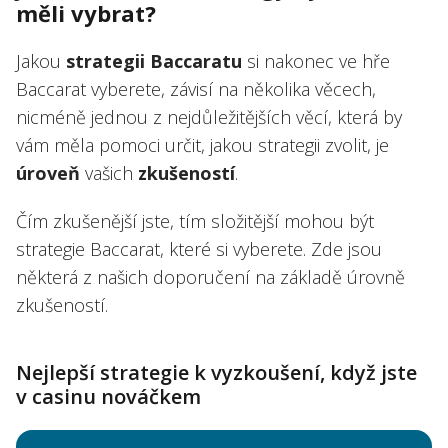
měli vybrat?
Jakou
strategii Baccaratu
si nakonec ve hře
Baccarat vyberete, závisí na několika věcech,
nicméně jednou z nejdůležitějších věcí, která by
vám měla pomoci určit, jakou strategii zvolit, je
úroveň
vašich
zkušeností
.
Čím zkušenější jste, tím složitější mohou být
strategie Baccarat, které si vyberete. Zde jsou
některá z našich doporučení na základě úrovně
zkušeností.
Nejlepší strategie k vyzkoušení, když jste
v casinu nováčkem