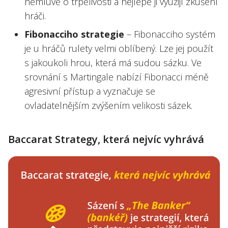
nemluvě o trpělivosti a nejlépe ji využijí zkušení
hráči.
Fibonacciho strategie
– Fibonacciho systém
je u hráčů rulety velmi oblíbený. Lze jej použít
s jakoukoli hrou, která má sudou sázku. Ve
srovnání s Martingale nabízí Fibonacci méně
agresivní přístup a vyznačuje se
ovladatelnějším zvýšením velikosti sázek.
Baccarat Strategy, která nejvíc vyhrává