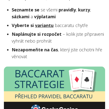
Seznamte se
se všemi
pravidly
,
kurzy
,
sázkami
a
výplatami
Vyberte si
variantu
baccaratu chytře
Naplánujte si rozpočet
– kolik jste připraveni
vyhrát nebo prohrát
Nezapomeňte na čas
, který jste ochotni hře
věnovat