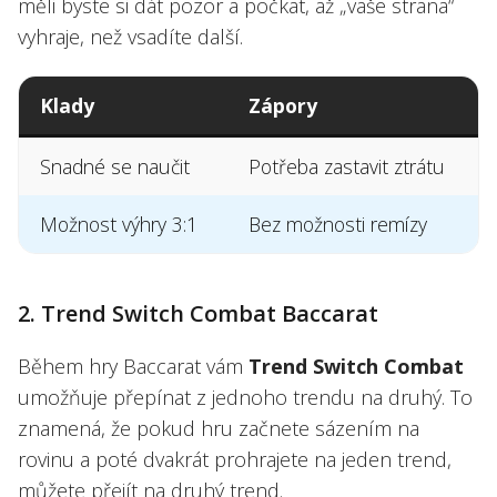
měli byste si dát pozor a počkat, až „vaše strana“
vyhraje, než vsadíte další.
Klady
Zápory
Snadné se naučit
Potřeba zastavit ztrátu
Možnost výhry 3:1
Bez možnosti remízy
2. Trend Switch Combat Baccarat
Během hry Baccarat vám
Trend Switch Combat
umožňuje přepínat z jednoho trendu na druhý. To
znamená, že pokud hru začnete sázením na
rovinu a poté dvakrát prohrajete na jeden trend,
můžete přejít na druhý trend.