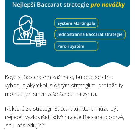
Když s Baccaratem začínáte, budete se chtít
vyhnout jakýmkoli složitým strategiím, protože ty
mohou jen snížit vaše šance na výhru.
Některé ze strategií Baccaratu, které může být
nejlepší vyzkoušet, když hrajete Baccarat poprvé,
jsou následující: