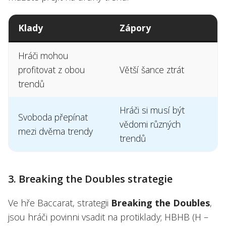
Klady
Zápory
Hráči mohou
profitovat z obou
Větší šance ztrát
trendů
Hráči si musí být
Svoboda přepínat
vědomi různých
mezi dvěma trendy
trendů
3. Breaking the Doubles strategie
Ve hře Baccarat, strategii
Breaking the Doubles
,
jsou hráči povinni vsadit na protiklady; HBHB (H –