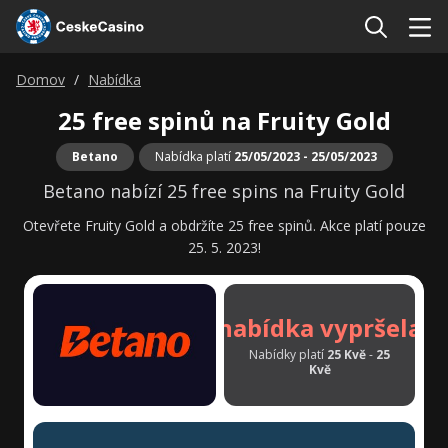
Domov
Nabídka
25 free spinů na Fruity Gold
Betano
Nabídka platí
25/05/2023 - 25/05/2023
Betano nabízí 25 free spins na Fruity Gold
Otevřete Fruity Gold a obdržíte 25 free spinů. Akce platí pouze
25. 5. 2023!
nabídka vypršela
Nabídky platí
25 Kvě
-
25
Kvě