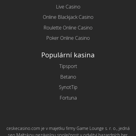
Live Casino
Online Blackjack Casino
Roulette Online Casino
Poker Online Casino
Populární kasina
Tipsport
Betano
SynotTip
Fortuna
ceskecasino.com je v majetku firmy Game Lounge s. r. o., jedná
seo Maltskou nezávislou společnost v odvětví hazardních her.