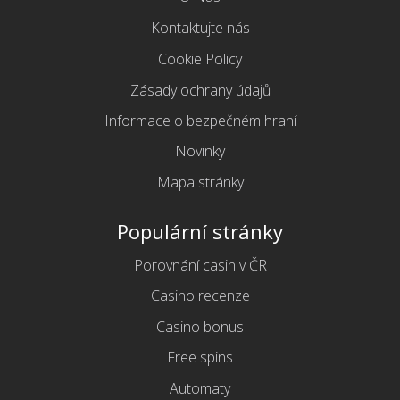
Kontaktujte nás
Cookie Policy
Zásady ochrany údajů
Informace o bezpečném hraní
Novinky
Mapa stránky
Populární stránky
Porovnání casin v ČR
Casino recenze
Casino bonus
Free spins
Automaty