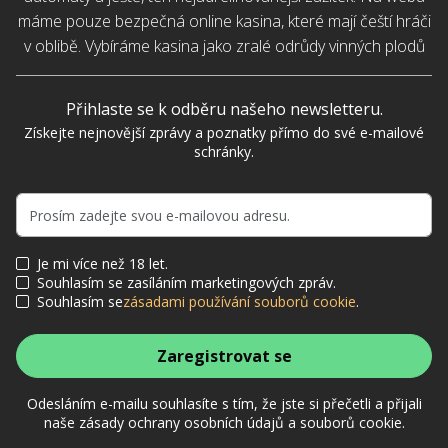
máme pouze bezpečná online kasina, které mají čeští hráči
v oblibě. Vybíráme kasina jako zralé odrůdy vinných plodů
Přihlaste se k odběru našeho newsletteru.
Získejte nejnovější zprávy a poznatky přímo do své e-mailové
schránky.
Je mi více než 18 let.
Souhlasím se zasíláním marketingových zpráv.
Souhlasím se
zásadami používání souborů cookie
.
Zaregistrovat se
Odesláním e-mailu souhlasíte s tím, že jste si přečetli a přijali
naše zásady ochrany osobních údajů a souborů cookie.