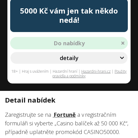
5000 Kč vám jen tak někdo
nedá!
Do nabídky
detaily
18+ | Hraj s uvážením | Hazardní hraní |
Hazardni-hrani.cz
|
Použity
pravidla a podmínky
Detail nabídek
Zaregistrujte se na
Fortuně
a v registračním
formuláři si vyberte „Casino balíček až 50 000 Kč“,
případně uplatněte promokód CASINO50000.