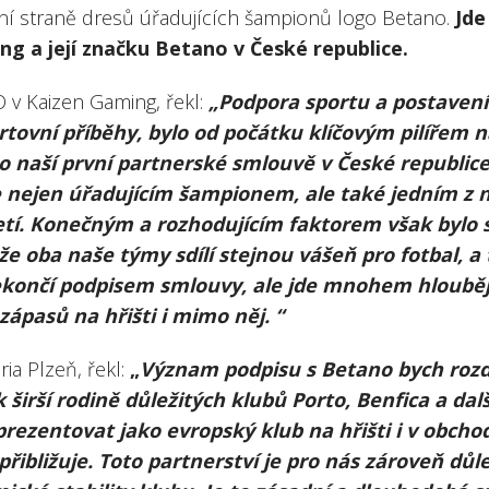
í straně dresů úřadujících šampionů logo Betano.
Jde
g a její značku Betano v České republice.
O v Kaizen Gaming, řekl:
„Podpora sportu a postavení 
tovní příběhy, bylo od počátku klíčovým pilířem n
o naší první partnerské smlouvě v České republice 
je nejen úřadujícím šampionem, ale také jedním z 
etí. Konečným a rozhodujícím faktorem však bylo s
že oba naše týmy sdílí stejnou vášeň pro fotbal, 
končí podpisem smlouvy, ale jde mnohem hlouběji,
ápasů na hřišti i mimo něj. “
ria Plzeň, řekl:
„
Význam podpisu s Betano bych rozděl
e k širší rodině důležitých klubů Porto, Benfica a da
e prezentovat jako evropský klub na hřišti i v obch
i přibližuje. Toto partnerství je pro nás zároveň 