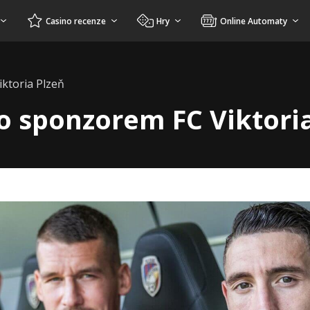
Casino recenze
Hry
Online Automaty
ktoria Plzeň
o sponzorem FC Viktoria