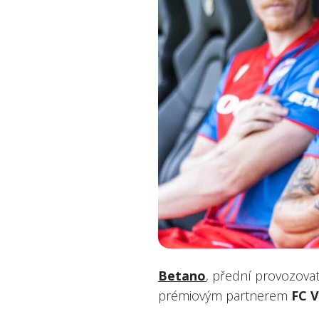
Betano
, přední provozova
prémiovým partnerem
FC V