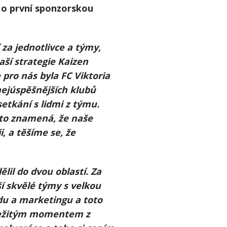
 o první sponzorskou
za jednotlivce a týmy,
aší strategie Kaizen
pro nás byla FC Viktoria
nejúspěšnějších klubů
etkání s lidmi z týmu.
a to znamená, že naše
 a těšíme se, že
il do dvou oblastí. Za
lší skvělé týmy s velkou
odu a marketingu a toto
důležitým momentem z