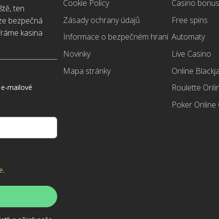
Cookie Policy
Casino bonu
ště, ten
Zásady ochrany údajů
Free spins
uze bezpečná
ybíráme kasina
Informace o bezpečném hraní
Automaty
Novinky
Live Casino
Mapa stránky
Online Blackj
Roulette Onli
 e-mailové
Poker Online
e
.