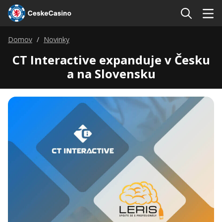
Domov
Novinky
CT Interactive expanduje v Česku
a na Slovensku