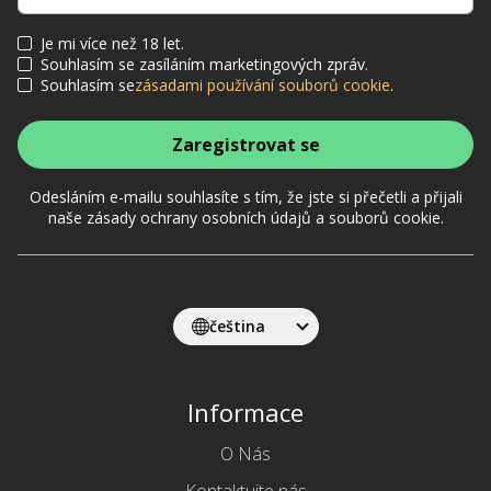
Je mi více než 18 let.
Souhlasím se zasíláním marketingových zpráv.
Souhlasím se
zásadami používání souborů cookie
.
Zaregistrovat se
Odesláním e-mailu souhlasíte s tím, že jste si přečetli a přijali
naše zásady ochrany osobních údajů a souborů cookie.
čeština
Informace
O Nás