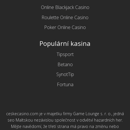
Online Blackjack Casino
Roulette Online Casino
Poker Online Casino
Populární kasina
Tipsport
Betano
SynotTip
Fortuna
ceskecasino.com je v majetku firmy Game Lounge s. r. o., jedná
seo Maltskou nezávislou společnost v odvětví hazardních her.
Mějte navědomí, že třetí strana má pravo na změnu nebo