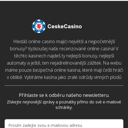
Hledáš online casino mající největší a nejpočetnější
bonusy? Vyzkoušej naše recenzované online casina! V
těchto kasinech najdeš ty nejlepší bonusy, nejlepší
automaty a ještě, ten nejadrelinovanější zážitek. Na webu
máme pouze bezpečná online kasina, které mají čeští hráči
v oblibě. Vybíráme kasina jako zralé odrůdy vinných plodů
Přihlaste se k odběru našeho newsletteru.
Získejte nejnovější zprávy a poznatky přímo do své e-mailové
schránky.